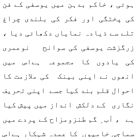
ہوئی ، خاکم بدہن میں یوسفی کے فن
کی پختگی اور فکر کی بلندی چراغ
تلے سے ذیادہ نمایاں دکھائی دیا ،
زرگزشت یوسفی کی سوانح نوعمری
کی یادوں کا مجموعہ ہےاس میں
انھوں نے اپنی بینک کی ملازمت کا
احوال قلم بند کیا جسے اپنی تحریف
نگاری کے دلکش انداز میں پیش کیا
ہے ، آب ِ گم طنزومزاح کے پردے میں
سماجی خامیوں کا عمدہ شہکار ہےاس