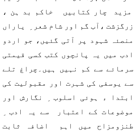
مزید چار کتابیں خاکم بد ہن ،
زرگزشت ،آب گم اور شام شعر ِ یاراں
منصئہ شہود پر آتی گئیں، جو اردو
ادب میں یہ پانچوں کتب کسی قیمتی
سرمائے سے کم نہیں ہیں۔چراغ تلے
سے یوسفی کی شہرت اور مقبولیت کی
ابتدا ء ہوئی اسلوب ِ نگارش اور
موضوعات کے اعتبار سے یہ ادب ِ
طنزومزاح میں اہم اضافہ ثابت