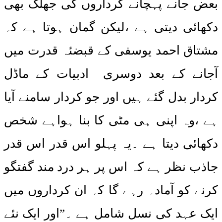
بعض جانے پہچانے کرداروں کی جھلک بھی
دکھائی دیتی ہے ،لیکن گمان ہوتا ہے کہ
مشتاق احمد یوسفی کے قبضئہ قدرت میں
آجانے کے بعد دوسری ادبیات کے ماڈل
کردار بدل گئے ہیں اور جو کردار سامنے آیا
ہے ،وہ اپنی ہی مٹی کا بنا ہواہے شخص
دکھائی دیتا ہے ۔یہ پہلو اس قدر اس قدر
جاذب نظر ہے کہ اس پر ہر درد مند گفتگو
کرنے کو آمادہ رہے گا کہ ان کرداروں میں
ایک عہد کی نسل شامل ہے ۔”اور ایک نئے