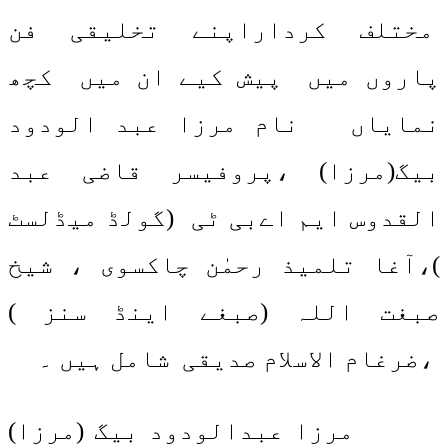
مختلف کرداراپنے تخلیقی فن
پاروں میں پیش کیے ان میں کچھ
نمایاں نام مرزا عبد الودود
بیگ(مرزا) ،پروفیسر قاضی عبد
القدوس ایم اےبی ٹی (گولڈ میڈلسٹ
)،آغا تلمیذ رحمٰن چاکسوی ، شیخ
صبغت اللہ (صبغے اینڈ سنز )
،ضرغام الاسلام صدیقی شامل ہیں ۔
مرزا عبدالودود بیگ (مرزا)