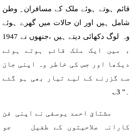
قائم ہوتے ہوئے ملک کے مسافران ِ وطن
شامل ہیں اور ان حالات میں گھرے ہوئے
وہ لوگ دکھائی دیتے ہیں ،جنھوں نے 1947
ء میں ایک ملک قائم ہوتے ہوئے
دیکھا اور جس کی خاطر وہ اپنی جان
سے گزرنے کے لیے تیار بھی ہو گئے
۔” 3؎
مشتاق احمد یوسفی نے اپنی فن
کارانہ صلاحیتوں کے طفیل جو