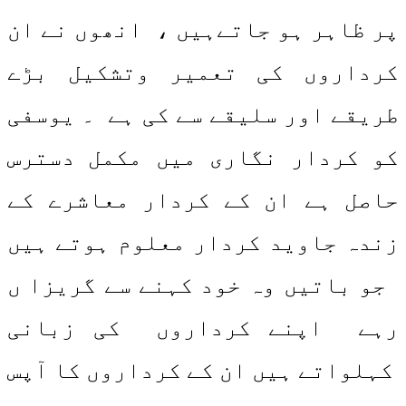
پر ظاہر ہو جاتےہیں ، انھوں نے ان
کرداروں کی تعمیر وتشکیل بڑے
طریقے اور سلیقے سے کی ہے ۔ یوسفی
کو کردار نگاری میں مکمل دسترس
حاصل ہے ان کے کردار معاشرے کے
زندہ جاوید کردار معلوم ہوتے ہیں
جو باتیں وہ خود کہنے سے گریزا ں
رہے اپنے کرداروں کی زبانی
کہلواتے ہیں ان کے کرداروں کا آپس