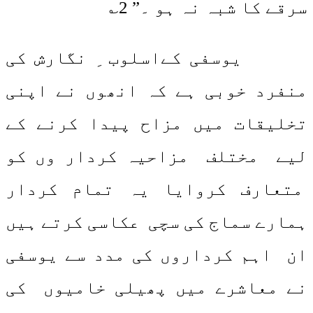
سرقے کا شبہ نہ ہو ۔” 2؎
یوسفی کےاسلوب ِ نگارش کی
منفرد خوبی ہے کہ انھوں نے اپنی
تخلیقات میں مزاح پیدا کرنے کے
لیے مختلف مزاحیہ کردار وں کو
متعارف کروایا یہ تمام کردار
ہمارے سماج کی سچی عکاسی کرتے ہیں
ان اہم کرداروں کی مدد سے یوسفی
نے معاشرے میں پھیلی خامیوں کی