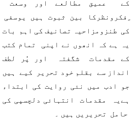
کے عمیق مطالعے اور وسعت
ِفکرونظرکا بین ثبوت ہیں یوسفی
کی طنزومزاحیہ تصانیف کی اہم بات
یہ ہے کہ انھوں نے اپنی تمام کتب
کے مقدمات شگفتہ اور پُر لطف
انداز سے بقلم خود تحریر کیے ہیں
جو ادب میں نئی روایت کی ابتداء
ہےیہ مقدمات انتہائی دلچسپی کی
حامل تحریریں ہیں ۔