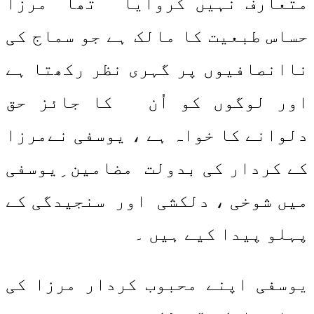
متعارف نہیں کروایا تھا مرزا
حساس طبعیت کا مالک ہے جو سماج کی
ناانصافیوں پر گہری نظر رکھتا ہے
اور لوگوں کو اُن کا جائز حق
دلوانے کا خواہ ہے ، یوسفی نےمرزا
کے کردار کی بدولت مضامین ِیوسفی
میں شوخی ، دلکشی اور سنجیدگی کے
پہلو پیدا کیے ہیں ۔
یوسفی اپنے محبوب کردار مرزا کی