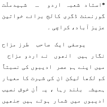
*
استاد شعبہ اردو ـ شہیدملّت
گورنمنٹ ڈگری کالج برائے خواتین
عزیز آباد، کراچی ۔
یوسفی ایک صاحب طرز مزاح
نگار ہیں انھوں نے اردو مزاح
میں اپنے ہم عصر ادیبوں کی نسبتاً
کم لکھا لیکن ان کی شہرت کا معیار
ہمیشہ بلند رہا ، یہ اُن خوش نصیب
ادیبوں میں شمار ہوتے ہیں جنھیں