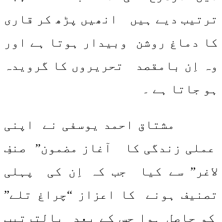
ترتیب دیے ہیں انھیں پڑھ کر قاری
کا دماغ روشن وبیدار ہوتا ہے اور
وہ اِن بامقصد تحریروں کا گرویدہ
ہو جاتا ہے ۔
مشتاق احمد یوسفی نے اپنی
عملی زندگی کا آغاز مضمون” صنفِ
لاغر” سے کیا جب کہ اِن کی پہلی
تصنیف ہونے کا اعزاز “چراغ تلے”
کو حاصل ہوا جس کے بعد بالترتیب