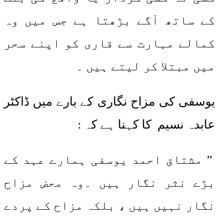
کے ساتھ آگے بڑھتا ہے جس میں وہ
کمالے مہارت سے قاری کو اپنے سحر
میں مبتلا کر لیتے ہیں ۔
یوسفی کی مزاح نگاری کے بارے میں ڈاکٹر
عابدہ نسیم کا کہنا ہے کہ :
” مشتاق احمد یوسفی ہمارے عہد کے
بڑے نثر نگار ہیں ۔وہ محض مزاح
نگار نہیں ہیں ، بلکہ مزاح کے پردے