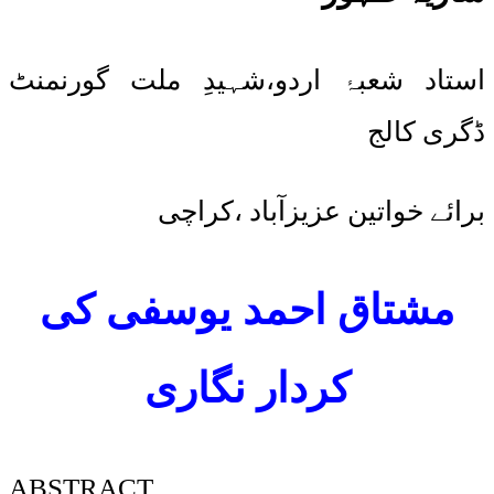
استاد شعبۂ اردو،شہیدِ ملت گورنمنٹ
ڈگری کالج
برائے خواتین عزیزآباد ،کراچی
مشتاق احمد یوسفی کی
کردار نگاری
ABSTRACT