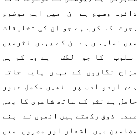
دائرہ وسیع ہے ان میں اہم موضوع
ہجرت کا کرب ہے جو ان کی تخلیقات
میں نمایا ں ہے ان کے یہاں نثرمیں
اسلوب کا جو لطف ہے وہ کم ہی
مزاح نگاروں کے یہاں پایا جاتا
ہے، اردو ادب پر انھیں مکمل عبور
حاصل ہے نثر کے ساتھ شاعری کا بھی
عمدہ ذوق رکھتے ہیں انھوں نے اپنے
مضامین میں اشعار اور مصروں میں