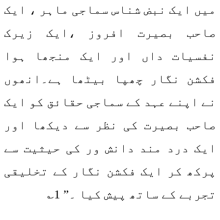
میں ایک نبض شناس سماجی ماہر ، ایک
صاحب بصیرت افروز ،ایک زیرک
نفسیات داں اور ایک منجھا ہوا
فکشن نگار چھپا بیٹھا ہے۔انھوں
نے اپنے عہد کے سماجی حقائق کو ایک
صاحب بصیرت کی نظر سے دیکھا اور
ایک درد مند دانش ور کی حیثیت سے
پرکھ کر ایک فکشن نگار کے تخلیقی
تجربے کے ساتھ پیش کیا ۔” 1؎