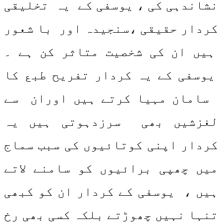
نشاندہی کی ، یوسفی کے یہ تخلیقی
کردار حقیقی ،سنجیدہ اور با شعور
ہیں ان کی شخصیت متاثر کن ہے ۔
یوسفی کے یہ کردار تفریح طبع کا
سامان مہیا کرتے ہیں اوران سے
لغزشیں بھی سرزدہوتی ہیں یہ
کردار اپنی کوتائیوں کی سبب سماج
میں چھپی برائیوں کو سامنے لاتے
ہیں ، یوسفی کے کردار ان کو کبھی
تنہا نہیں چھوڑتے بلکہ کسی بھی رخ