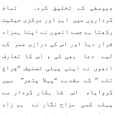
،یوسفی کے تخلیق کردہ تمام
کرداروں میں اہم اور مرکزی حیثیت
رکھتا ہے جسے انھوں نے اپنا ہمزاد
قرار دیا اور اس کی درازی عمر کے
لیے دعا بھی کی ، اس کا تعارف
انھوں نے اپنی پہلی تصنیف “چراغ
تلے ” کے مقدمے “پہلا پتھر” میں
کروایا، اس شا ہکار کردار سے
پہلے کسی مزاح نگار نے ہم زاد