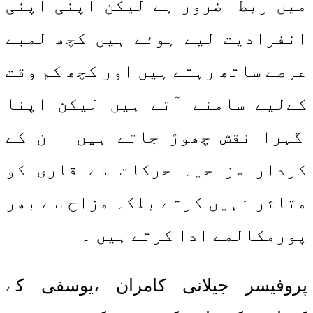
میں ربط ضرور ہے لیکن اپنی اپنی
انفرادیت لیے ہوئے ہیں کچھ لمبے
عرصے ساتھ رہتے ہیں اور کچھ کم وقت
کےلیے سامنے آتے ہیں لیکن اپنا
گہرا نقش چھوڑ جاتے ہیں ان کے
کردار مزاحیہ حرکات سے قاری کو
متاثر نہیں کرتے بلکہ مزاح سے بھر
پورمکالمے ادا کرتے ہیں ۔
پروفیسر جیلانی کامران ،یوسفی کے