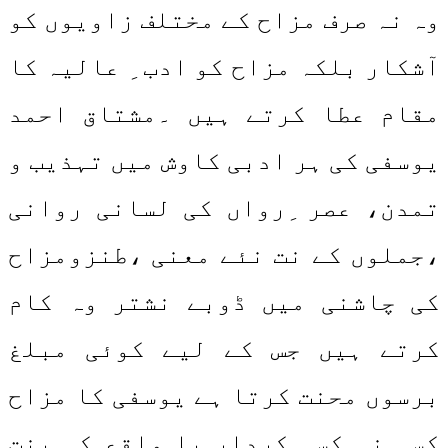
وہ نہ صرف مزاح کے مختلف زاویوں کو
آشکار بلکہ مزاح کو ادب ِ عالیہ کا
مقام عطا کرتے ہیں ۔مشتاق احمد
یوسفی کی ہر ادبی کاوش میں تہذیب و
تمدن، عصر ِرواں کی لسانی روانی
،جملوں کے نت نئے معنی ،طنزومزاح
کی چاشنی میں ڈوبے نشتر وہ کام
کرتے ہیں جس کے لیے کوئی مبلغ
برسوں محنت کرتا ہے یوسفی کا مزاح
کسی نہ کسی کردار یا واقع کی بنت