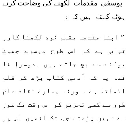
یوسفی مقدمات لکھنے کی وضاحت کرتے
ہوئے کہتے ہیں کہ :
” اپنا مقدمہ بقلم خود لکھنا کار ِ
ثواب ہے کہ اس طرح دوسرے جھوٹ
بولنے سے بچ جاتے ہیں ۔دوسرا فا
ئدہ یہ کہ آدمی کتاب پڑھ کر قلم
اٹھاتا ہے ۔ ورنہ ہمارے نقاد عام
طور سے کسی تحریر کو اس وقت تک غور
سے نہیں پڑھتے جب تک انھیں اس پر