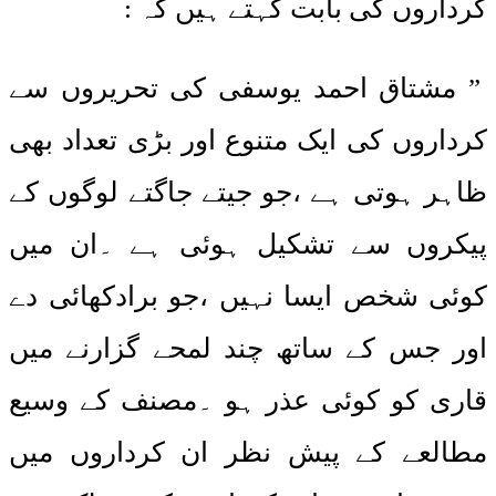
کرداروں کی بابت کہتے ہیں کہ :
” مشتاق احمد یوسفی کی تحریروں سے
کرداروں کی ایک متنوع اور بڑی تعداد بھی
ظاہر ہوتی ہے ،جو جیتے جاگتے لوگوں کے
پیکروں سے تشکیل ہوئی ہے ۔ان میں
کوئی شخص ایسا نہیں ،جو برادکھائی دے
اور جس کے ساتھ چند لمحے گزارنے میں
قاری کو کوئی عذر ہو ۔مصنف کے وسیع
مطالعے کے پیش نظر ان کرداروں میں