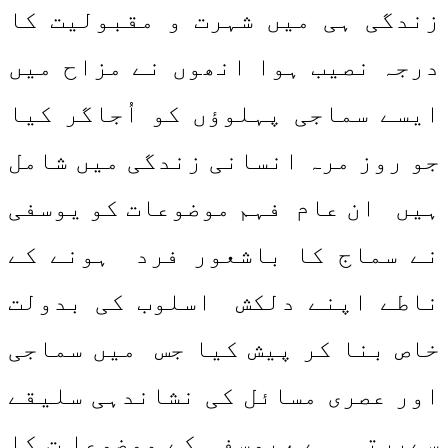
زندگی ہی میں شہرت و مقبولیت کا
درجہ نصیب ہوا انھوں نے مزاح میں
ایسے سماجی پہلوؤں کو اُجاگر کیا
جو روز مرہ انسانی زندگی میں شامل
ہیں ان عام فہم موضوعات کو یوسفی
نے سماج کا باشعور فرد ہونے کے
ناطے اپنے دلکش اسلوب کی بدولت
خاص بنا کر پیش کیا جس میں سماجی
اور عصری مسائل کی نشاندہی سلیقے
سےبرتی ہے ،یوسفی کے موضوعا ت کا