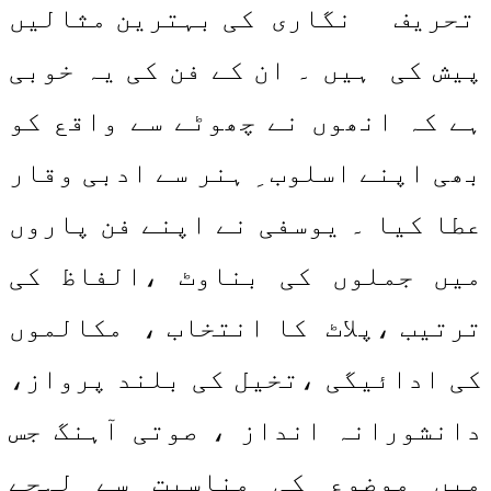
تحریف نگاری کی بہترین مثالیں
پیش کی ہیں ۔ ان کے فن کی یہ خوبی
ہے کہ انھوں نے چھوٹے سے واقع کو
بھی اپنے اسلوب ِ ہنر سے ادبی وقار
عطا کیا ۔ یوسفی نے اپنے فن پاروں
میں جملوں کی بناوٹ ،الفاظ کی
ترتیب ،پلاٹ کا انتخاب ، مکالموں
کی ادائیگی ،تخیل کی بلند پرواز،
دانشورانہ انداز ، صوتی آہنگ جس
میں موضوع کی مناسبت سے لہجے