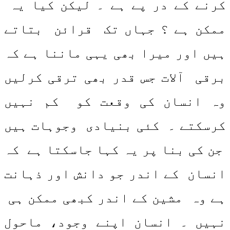
کرنے کے در پے ہے ۔ لیکن کیا یہ
ممکن ہے ؟ جہاں تک قرائن بتاتے
ہیں اور میرا بھی یہی ماننا ہے کہ
برقی آلات جس قدر بھی ترقی کرلیں
وہ انسان کی وقعت کو کم نہیں
کرسکتے ۔ کئی بنیادی وجوہات ہیں
جن کی بنا پر یہ کہا جاسکتا ہے کہ
انسان کے اندر جو دانش اور ذہانت
ہے وہ مشین کے اندر کبھی ممکن ہی
نہیں ۔ انسان اپنے وجود، ماحول