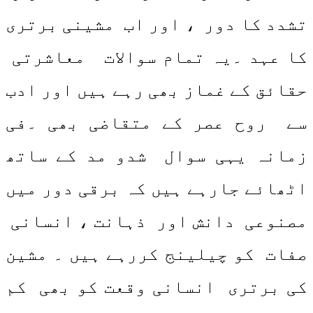
تشدد کا دور ، اور اب مشینی برتری
کا عہد ۔یہ تمام سوالات معاشرتی
حقائق کے غماز بھی رہے ہیں اور ادب
سے روح عصر کے متقاضی بھی ۔فی
زمانہ یہی سوال شدو مد کے ساتھ
اٹھائے جارہے ہیں کہ برقی دور میں
مصنوعی دانش اور ذہانت ، انسانی
صفات کو چیلینج کررہے ہیں ۔ مشین
کی برتری انسانی وقعت کو بھی کم