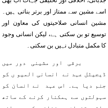
جذباتی، اخلاقی اور تخلیقی جہات اب بھی
اسے مشین سے ممتاز اور برتر بناتی ہیں۔
مشین انسانی صلاحیتوں کی معاون اور
توسیع تو بن سکتی ہے، لیکن انسانی وجود
کا مکمل متبادل نہیں بن سکتی۔
برقی اور مشینی دور میں
ڈیجیٹل عہد نے انسانی المیو ں کو
جنم دیا ہے۔ اس عہد نے انسان کو
سہولتوں سے ہمکنار کرنے کے ساتھ