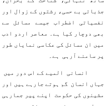
ساتھ تنہائی، شناخت کے بحران،
جذباتی بے حسی، رشتوں کے زوال اور
نفسیاتی اضطراب جیسے مسائل سے
بھی دوچار کیا ہے۔ معاصر اردو ادب
میں ان مسائل کی عکاسی نمایاں طور
پر سامنے آرہی ہے۔
انسانی المیے کے اس دور میں
جہاں انسان گم ہوتے جارہے ہیں اور
مشینوں کی حکومت اپنے پیر جمارہی