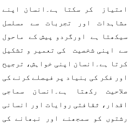
امتیاز کر سکتا ہے۔انسان اپنے
مشاہدات اور تجربات سے مسلسل
سیکھتا ہے اورگردو پیش کے ماحول
سے اپنی شخصیت کی تعمیر و تشکیل
کرتا ہے۔انسان اپنی خواہش، ترجیح
اور فکر کی بنیاد پر فیصلے کرنے کی
صلاحیت رکھتا ہے۔انسان سماجی
اقدار، ثقافتی روایات اور انسانی
رشتوں کو سمجھنے اور نبھانے کی