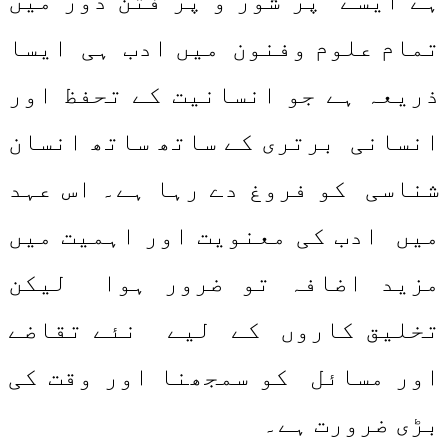
ہے ایسے پر شور و پر فتن دور میں
تمام علوم وفنون میں ادب ہی ایسا
ذریعہ ہے جو انسانیت کے تحفظ اور
انسانی برتری کے ساتھ ساتھ انسان
شناسی کو فروغ دے رہا ہے۔ اس عہد
میں ادب کی معنویت اور اہمیت میں
مزید اضافہ تو ضرور ہوا لیکن
تخلیق کاروں کے لیے نئے تقاضے
اور مسائل کو سمجھنا اور وقت کی
بڑی ضرورت ہے۔