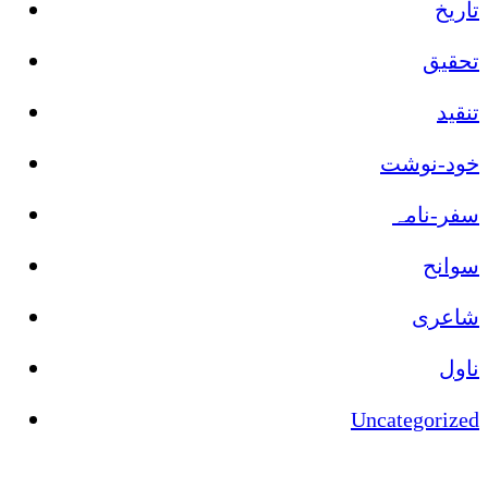
تاریخ
تحقیق
تنقید
خود-نوشت
سفر-نامہ
سوانح
شاعری
ناول
Uncategorized