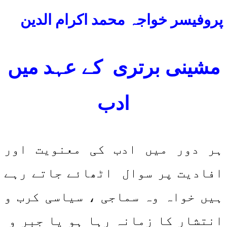
پروفیسر خواجہ محمد اکرام الدین
مشینی برتری کے عہد میں
ادب
ہر دور میں ادب کی معنویت اور
افادیت پر سوال اٹھائے جاتے رہے
ہیں خواہ وہ سماجی ، سیاسی کرب و
انتشار کا زمانہ رہا ہو یا جبر و