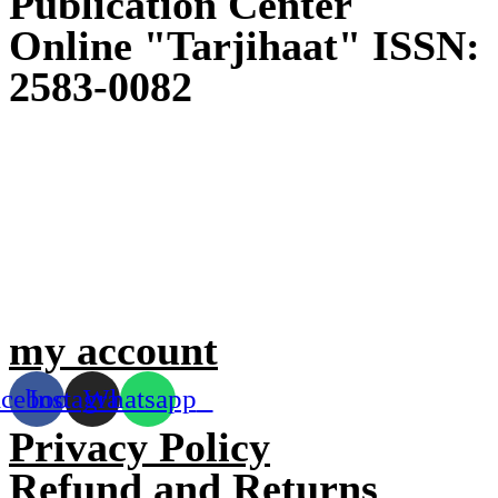
Publication Center
Online "Tarjihaat" ISSN:
2583-0082
my account
acebook
Instagram
Whatsapp
Privacy Policy
Refund and Returns