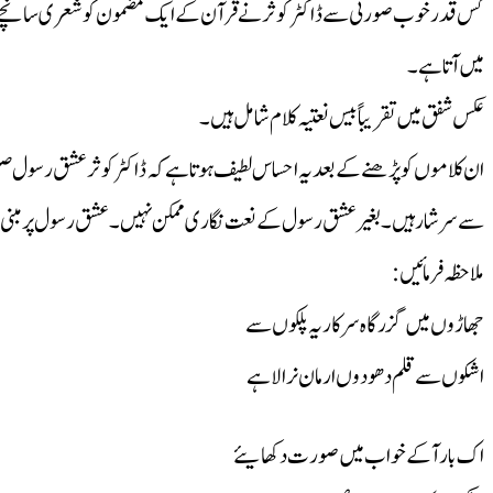
کس قدر خوب صورتی سے ڈاکٹر کوثر نے قرآن کے ایک مضمون کو شعری سانچے میں ڈھ
میں آتا ہے۔
عکس شفق میں تقریباً بیس نعتیہ کلام شامل ہیں ۔
ان کلاموں کو پڑھنے کے بعد یہ احساس لطیف ہوتا ہے کہ ڈاکٹر کوثر عشق رسول صلی 
سے سرشار ہیں ۔بغیر عشق رسول کے نعت نگاری ممکن نہیں ۔عشق رسول پر مبنی ا
ملاحظہ فرمائیں:
جھاڑوں میں گزرگاہ سرکار یہ پلکوں سے
اشکوں سے قلم دھودوں ارمان نرالا ہے
اک بار آکے خواب میں صورت دکھایئے