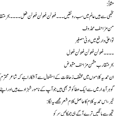
مثلاً:
تجھی سے ہیں عالم میں سب رونقیں ۔۔۔فعولن فعولن فعولن فعل۔۔۔۔بحر م
من مزاحف محذوف
تو اعلیٰ و ارفع میں ادنی’ صغیر
۔۔۔۔فعولن فعولن فعولن فعول
بحر متقارب مثمن مزاحف مقبوض
ان‌ حمدیہ کلاموں میں مختلف زحافات کے استعمال سے آشکارا ہے کہ شاعر محتر
گوہر آبدار میں سے ایک عطا کوثر بھی ہیں جو آپ کے نامور شہزادے ہیں اور اپنے
خیر، اس حمدیہ کلام کا حاصل کلام شعر مجھے یہ لگا:
تجھ سے مانگیں ترے آگے ہی جھکائیں سر کو