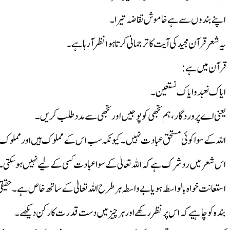
اپنے بندوں سے ہے خاموش تقاضہ تیرا ۔
یہ شعر قرآن مجید کی آیت کا ترجمانی کرتا ہوا نظر آرہا ہے۔
قرآن میں ہے:
ایاک نعبد وایاک نستعین ۔
یعنی اے پرور دگار، ہم تجھی کو پوجیں اور تجھی سے مدد طلب کریں ۔
اللہ کے سوا کوئی مستحق عبادت نہیں ۔کیونکہ سب اس کے مملوک ہیں اور مملوک 
اس شعر میں رد شرک ہے کہ اللہ تعالیٰ کے سوا عبادت کسی کے لیے نہیں ہوسکتی۔
استعانت خواہ بالواسطہ ہو یا بے واسطہ ہر طرح اللہ تعالیٰ کے ساتھ خاص ہے۔حق
بندہ کو چاہیے کہ اس پر نظر رکھے اور ہر چیز میں دست قدرت کارکن دیکھے۔