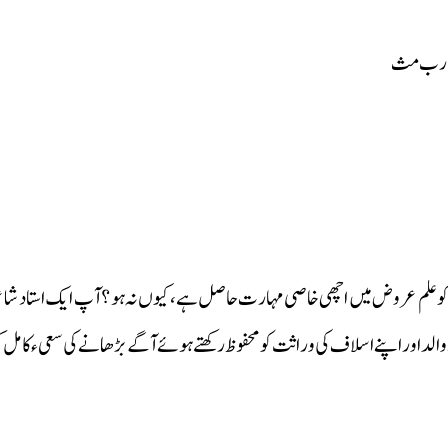
تقارب مث
م کو علم عروض میں اچھی خاصی مہارت حاصل ہے،کیوں نہ ہو ؟ آپ ایک استاد شاع
 والد اور اپنے اسلاف کی وراثت کو محفوظ رکھتے ہوئے آگے بڑھانے کی سعیء کامل 