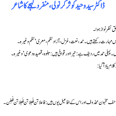
ڈاکٹر سید وحید کوثر کرنولی ، منفرد لہجے کا شاعر
ق نظر نواز ہوا۔
میں مہارت رکھتے ہیں۔حمد، نعت، غزل، آزاد نظم ، معری’ نظم وغیرہ ۔
۔پہلی حمد میں ردیف ہے: تیرا اور قوافی ہیں : جلوہ ، قصیدہ دعوی’ وغیرہ ۔
ام یاد آگیا :
زاحف مخبون محذوف اور اس کے افاعیل یوں ہیں : فاعلاتن فَعِلاتن فَعِلاتن فَعِلن۔