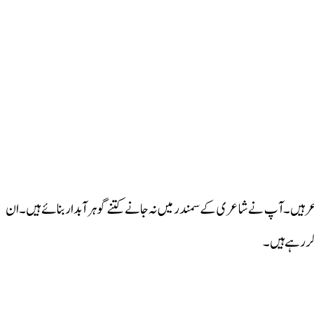
ر ہیں ۔آپ نے شاعری کے سمندر میں نہ جانے کتنے گوہر آبدار بنائے ہیں ۔ان
کر رہے ہیں ۔