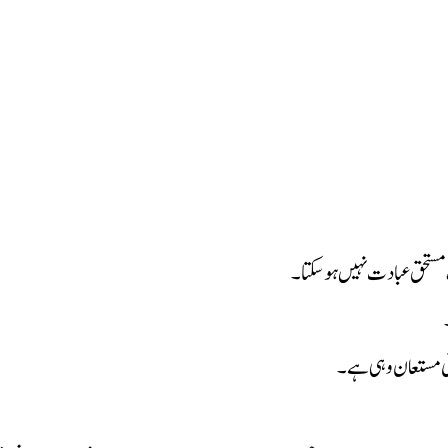
‌مستحق عبادت نہیں ہوسکتا۔
یقی مستعان وہی ہے۔