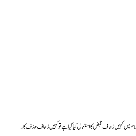
لام میں کہیں زحاف قبض کا استعمال کیا گیا ہے تو کہیں زحاف حذف کا۔