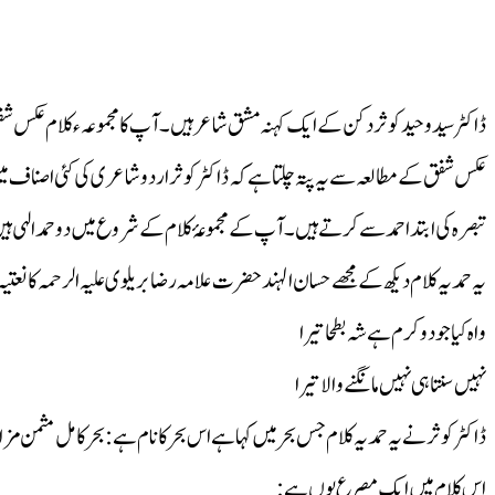
ڈاکٹر سید وحید کوثر دکن کے ایک کہنہ مشق شاعر ہیں ۔آپ کا مجموعہء کلام عکس شف
عکس شفق کے مطالعہ سے یہ پتہ چلتا ہے کہ ڈاکٹر کوثر اردو شاعری کی کئی اصناف 
تبصرہ کی ابتدا حمد سے کرتے ہیں ۔آپ کے مجموعۂ کلام کے شروع میں دو حمد الہی ہیں 
یہ حمدیہ کلام دیکھ کے مجھے حسان الہند حضرت علامہ رضا بریلوی علیہ الرحمہ کا نعتیہ کل
واہ کیا جود و کرم ہے شہ بطحا تیرا
نہیں سنتا ہی نہیں مانگنے والا تیرا
ڈاکٹر کوثر نے یہ حمدیہ کلام جس بحر میں کہا ہے اس بحر کا نام ہے:بحر کامل مثمن م
اس کلام میں ایک مصرع یوں ہے: