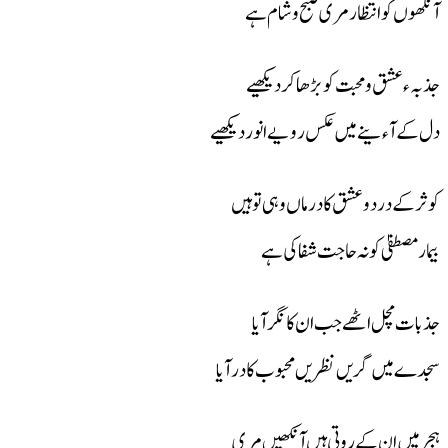
آنکھوں کو انتظار مری صبح و شام ہے
جذبہء عشق و محبت کو بڑھاکر دیکھیے
دل کے آءینے میں عکس رویے انور دیکھیے
کوثر کے درد و عشق کا درماں وہی تو ہیں
بیمار مصطفیٰ کو نہ حاجت شفا کی ہے
جذبات مچل اٹھے جب ان کا نگر آیا
سجدے میں گریں نظریں محبوب کا در آیا
ہجر میں ان کے روتی ہیں آنکھیں مری