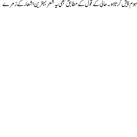
مفہوم پیش کرتا ہو۔ حالی کے قول کے مطابق بھی یہ شعر بہترین اشعار کے زمرے