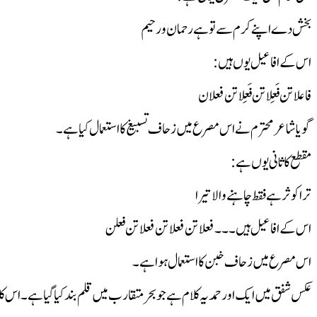
بخش دے اپنے کرم سے تو ہے رحمان و رحیم
اس کے افاعیل یوں ہیں :
فاعلاتن فَعِلاتن فَعِلاتن فعلان
گویا شاعر محترم نے اس مصرع میں زحاف تسبیغ کا استعمال کیا ہے۔
مقطع کا ثانی یوں ہے:
ترا کوثر ہے فقط چاہنے والا تیرا
اس کے افاعیل ہیں ۔۔۔فعلاتن فعلاتن فعلاتن فعلن
اس مصرع میں زحاف خبن کا استعمال ہوا ہے ۔
عکس شفق میں ایک اور حمدیہ کلام ہے جو بحر متقارب میں قلم بند کیا گیا ہے۔اس ک