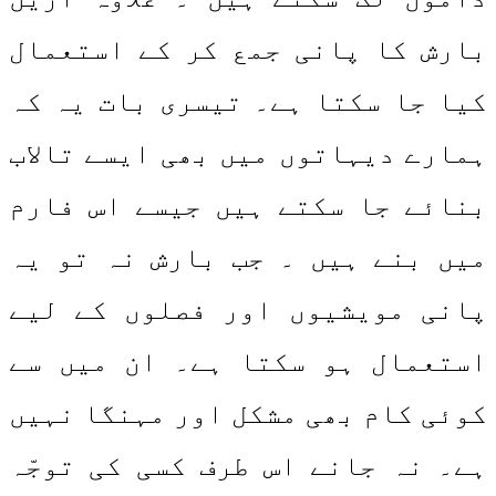
بارش کا پانی جمع کر کے استعمال
کیا جا سکتا ہے۔ تیسری بات یہ کہ
ہمارے دیہاتوں میں بھی ایسے تالاب
بنائے جا سکتے ہیں جیسے اس فارم
میں بنے ہیں ۔ جب بارش نہ تو یہ
پانی مویشیوں اور فصلوں کے لیے
استعمال ہو سکتا ہے۔ ان میں سے
کوئی کام بھی مشکل اور مہنگا نہیں
ہے۔ نہ جانے اس طرف کسی کی توجّہ