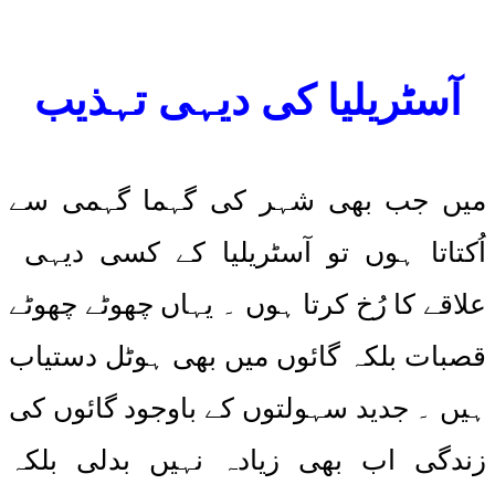
آسٹریلیا کی دیہی تہذیب
میں جب بھی شہر کی گہما گہمی سے
اُکتاتا ہوں تو آسٹریلیا کے کسی دیہی
علاقے کا رُخ کرتا ہوں ۔ یہاں چھوٹے چھوٹے
قصبات بلکہ گائوں میں بھی ہوٹل دستیاب
ہیں ۔ جدید سہولتوں کے باوجود گائوں کی
زندگی اب بھی زیادہ نہیں بدلی بلکہ