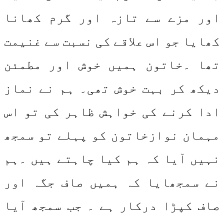
اور مزے سے تازہ اور گرم کھانا
کھایا جو اس علاقے کی نسبت سے غنیمت
تھا ۔خاتون ہمیں خوش اور مطمئن
دیکھ کر بہت خوش تھی۔ ہم نے نماز
ادا کرنے کی خواہش ظاہر کی تو اس
مہمان نوازخاتون کو پہلے تو سمجھ
نہیں آیا کہ ہم کیا چاہتے ہیں ۔ہم
نے سمجھایا کہ ہمیں صاف جگہ اور
صاف کپڑا درکار ہے ۔ جب سمجھ آیا