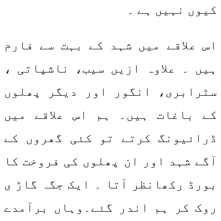
کیوں نہیں ہے ۔
اس علاقے میں شہد کے بہت سے فارم
ہیں ۔ علاوہ ازیں سیب، ناشپاتی ،
سٹرابری، انگور اور دیگر پھلوں
کے باغات ہیں۔ ہم اس علاقے میں
ڈرائیونگ کرتے تو کئی گھروں کے
آگے شہد اور ان پھلوں کی فروخت کا
بورڈ رکھانظر آتا ۔ ایک جگہ گاڑ ی
روک کر ہم اندر گئے۔وہاں برآمدے