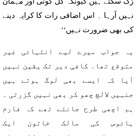
رُک سکتے ہیں کیونکہ کل کوئی اور مہمان
نہیں آرہا ۔ اس اضافی رات کا کرایہ دینے
کی بھی ضرورت نہیں‘‘
یہ جواب میرے لیے انتہائی غیر
متوقع تھا۔ کافی دیر تک یقین نہیں
آیا کہ ایسے بھی لوگ ہوتے ہیں
جنہیں لالچ چھو کر بھی نہیں گزرتی ۔
ہم اچھی طرح جانتے تھے کہ فارم
ہائوس کی مالک خاتون ایک