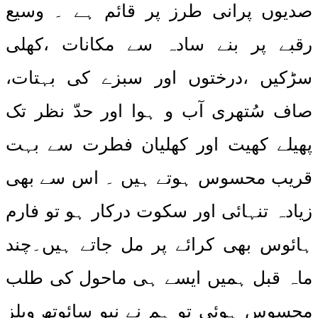
صدیوں پرانی طرز پر قائم ہے ۔ وسیع
رقبے پر بنے سادہ سے مکانات ،کھلی
سڑکیں ،درختوں اور سبزے کی بہتات،
صاف سُتھری آب و ہوا اور حدّ نظر تک
پھیلے کھیت اور کھلیان فطرت سے بہت
قریب محسوس ہوتے ہیں ۔ اس سے بھی
زیادہ تنہائی اور سکوت درکار ہو تو فارم
ہائوس بھی کرائے پر مل جاتے ہیں۔چند
ماہ قبل ہمیں ایسے ہی ماحول کی طلب
محسوس ہوئی تو ہم نے نیو سائوتھ ویلز