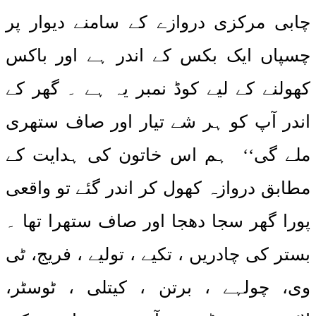
چابی مرکزی دروازے کے سامنے دیوار پر
چسپاں ایک بکس کے اندر ہے اور باکس
کھولنے کے لیے کوڈ نمبر یہ ہے ۔ گھر کے
اندر آپ کو ہر شے تیار اور صاف ستھری
ملے گی‘‘ ہم اس خاتون کی ہدایت کے
مطابق دروازہ کھول کر اندر گئے تو واقعی
پورا گھر سجا دھجا اور صاف ستھرا تھا ۔
بستر کی چادریں ، تکیے ، تولیے ، فریج، ٹی
وی، چولہے ، برتن ، کیتلی ، ٹوسٹر،