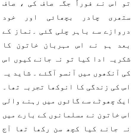
تو اس نے فوراََ جگہ صاف کی ، صاف
ستھری چادر بچھائی اور خود
دروازے سے باہر چلی گئی ۔نماز کے
بعد ہم نے اس مہربان خاتون کا
شکریہ ادا کیا تو نہ جانے کیوں اس
کی آنکھوں میں آنسو آگئے ۔ شاید یہ
اس کی زندگی کا انوکھا تجربہ تھا۔
ایک چھوٹے سے گائوں میں رہنے والی
اس خاتون نے مسلمانوں کے بارے میں
نہ جانے کیا کچھ سن رکھا تھا آج