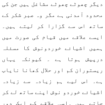
دیگر چھوٹے چھوٹے مشاغل ہیں جن کی
محدود آمدنی ہے مگر وہ صبر شکر کے
ساتھ اس سے گزارا کر لیتے ہیں۔
ایسے علاقے میں قیام کی صورت میں
ہمیں اشیائے خوردونوش کا مسئلہ
درپیش ہوتا ہے ۔ کیونکہ یہاں
ریستوران کم اور حلال کھانا نایاب
ہے۔ اس لیے ہم زیادہ سے زیادہ
اشیائے خوردو نوش اپنے ساتھ لے کر
جاتے ہیں ۔اسی علاقے کے ایک دور