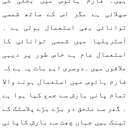
ہیں۔ فارم ہائوس میں بجلی کی
سپلائی ہے مگر اس کے ساتھ شمسی
توانائی بھی استعمال ہوتی ہے ۔
آسٹریلیا میں شمسی توانائی کا
استعمال عام ہے خاص طور پر دیہی
علاقوں میں ۔دوسری اہم بات یہ ہے کہ
فارم ہائوس میں استعمال ہونے والا
تمام پانی بارش سے جمع کیا ہوا ہے
۔ گھر سے ملحق دو بڑے بڑے پلاسٹک کے
ٹینک ہیں جہاں چھت سے بارش کاپانی