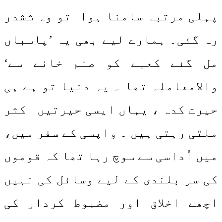
پہلی مرتبہ سامنا ہوا تو وہ ششدر
رہ گئی۔ ہمارے لیے بھی یہ ’پاسباں
مل گئے کعبے کو صنم خانے سے‘
والامعاملہ تھا ۔ یہ دنیا تو ہے ہی
حیرت کدہ ، یہاں ایسی حیرتیں اکثر
ملتی رہتی ہیں ۔ واپسی کے سفر میں،
میں اُداسی سے سوچ رہا تھا کہ قوموں
کی سر بلندی کے لیے وسائل کی نہیں
اچھے اخلاق اور مضبوط کردار کی