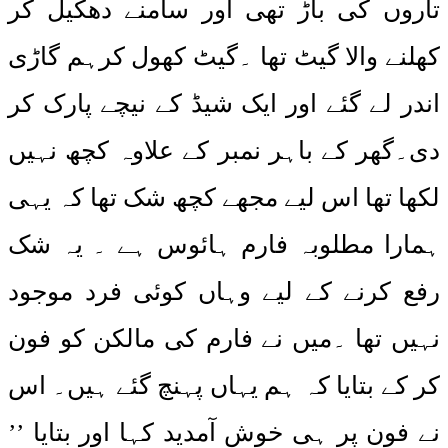
تاروں کی باڑ تھی اور سامنے دھکیل کر
کھلنے والا گیٹ تھا ۔گیٹ کھول کرہم گاڑی
اندر لے گئے اور ایک شیڈ کے نیچے پارک کر
دی۔گھر کے باہر نمبر کے علاوہ کچھ نہیں
لکھا تھا اس لیے مجھے کچھ شک تھا کہ یہی
ہمارا مطلوبہ فارم ہائوس ہے ۔ یہ شک
رفع کرنے کے لیے وہاں کوئی فرد موجود
نہیں تھا ۔میں نے فارم کی مالکن کو فون
کر کے بتایا کہ ہم یہاں پہنچ گئے ہیں۔ اس
نے فون پر ہی خوش آمدید کہا اور بتایا ’’