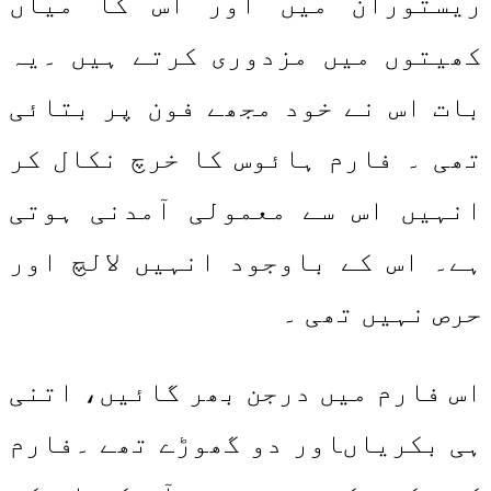
ریستوران میں اور اس کا میاں
کھیتوں میں مزدوری کرتے ہیں ۔یہ
بات اس نے خود مجھے فون پر بتائی
تھی ۔ فارم ہائوس کا خرچ نکال کر
انہیں اس سے معمولی آمدنی ہوتی
ہے۔ اس کے باوجود انہیں لالچ اور
حرص نہیں تھی ۔
اس فارم میں درجن بھر گائیں، اتنی
ہی بکریاںاور دو گھوڑے تھے ۔فارم