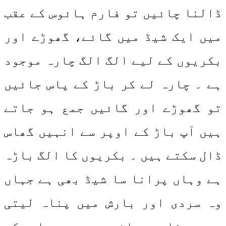
ڈالنا چائیں تو فارم ہائوس کے عقب
میں ایک شیڈ میں گائے، گھوڑے اور
بکریوں کے لیے الگ الگ چارہ موجود
ہے ۔ چارہ لے کر باڑ کے پاس جائیں
تو گھوڑے اور گائیں جمع ہو جاتے
ہیں آپ باڑ کے اوپر سے انہیں گھاس
ڈال سکتے ہیں ۔ بکریوں کا الگ باڑہ
ہے وہاں پرانا سا شیڈ بھی ہے جہاں
وہ سردی اور بارش میں پناہ لیتی