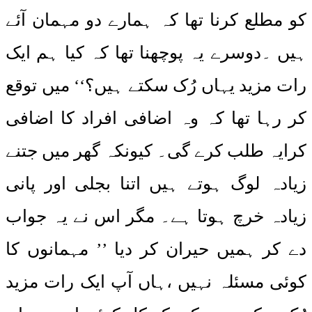
کو مطلع کرنا تھا کہ ہمارے دو مہمان آئے
ہیں ۔دوسرے یہ پوچھنا تھا کہ کیا ہم ایک
رات مزید یہاں رُک سکتے ہیں؟‘‘ میں توقع
کر رہا تھا کہ وہ اضافی افراد کا اضافی
کرایہ طلب کرے گی۔ کیونکہ گھر میں جتنے
زیادہ لوگ ہوتے ہیں اتنا بجلی اور پانی
زیادہ خرچ ہوتا ہے۔ مگر اس نے یہ جواب
دے کر ہمیں حیران کر دیا ’’ مہمانوں کا
کوئی مسئلہ نہیں ،ہاں آپ ایک رات مزید