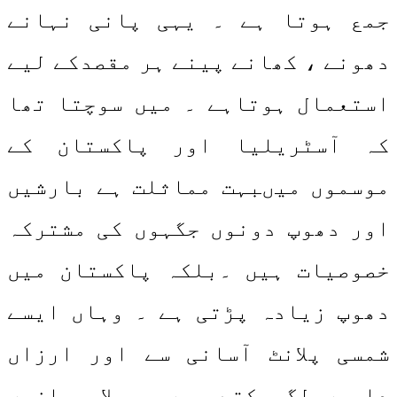
جمع ہوتا ہے ۔ یہی پانی نہانے
دھونے ، کھانے پینے ہر مقصدکے لیے
استعمال ہوتاہے ۔ میں سوچتا تھا
کہ آسٹریلیا اور پاکستان کے
موسموں میںبہت مماثلت ہے بارشیں
اور دھوپ دونوں جگہوں کی مشترکہ
خصوصیات ہیں ۔بلکہ پاکستان میں
دھوپ زیادہ پڑتی ہے ۔ وہاں ایسے
شمسی پلانٹ آسانی سے اور ارزاں
داموں لگ سکتے ہیں ۔ علاوہ ازیں