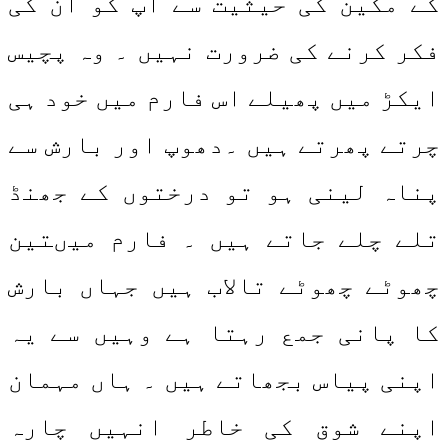
کے مکین کی حیثیت سے آپ کو ان کی
فکر کرنے کی ضرورت نہیں ۔ وہ پچیس
ایکڑ میں پھیلے اس فارم میں خود ہی
چرتے پھرتے ہیں ۔دھوپ اور بارش سے
پناہ لینی ہو تو درختوں کے جھنڈ
تلے چلے جاتے ہیں ۔ فارم میںتین
چھوٹے چھوٹے تالاب ہیں جہاں بارش
کا پانی جمع رہتا ہے وہیں سے یہ
اپنی پیاس بجھاتے ہیں ۔ ہاں مہمان
اپنے شوق کی خاطر انہیں چارہ