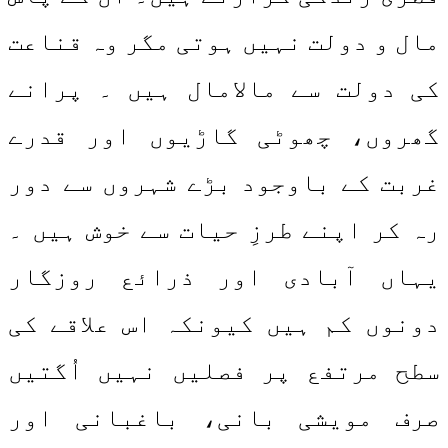
مال و دولت نہیں ہوتی مگر وہ قناعت
کی دولت سے مالامال ہیں ۔ پرانے
گھروں، چھوٹی گاڑیوں اور قدرے
غربت کے باوجود بڑے شہروں سے دور
رہ کر اپنے طرزِ حیات سے خوش ہیں ۔
یہاں آبادی اور ذرائع روزگار
دونوں کم ہیں کیونکہ اس علاقے کی
سطح مرتفع پر فصلیں نہیں اُگتیں
صرف مویشی بانی، باغبانی اور