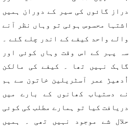
دراز گائوں کی سیر کے دوران ہمیں
اشتہا محسوس ہوئی تو وہاں نظر آنے
والے واحد کیفے کے اندر چلے گئے ۔
سہ پہر کے اس وقت وہاں کوئی اور
گاہک نہیں تھا ۔ کیفے کی مالکن
اُدھیڑ عمر آسٹریلین خاتون سے ہم
نے دستیاب کھانوں کے بارے میں
دریافت کیا تو ہمارے مطلب کی کوئی
حلال شے موجود نہیں تھی ۔ ہمیں