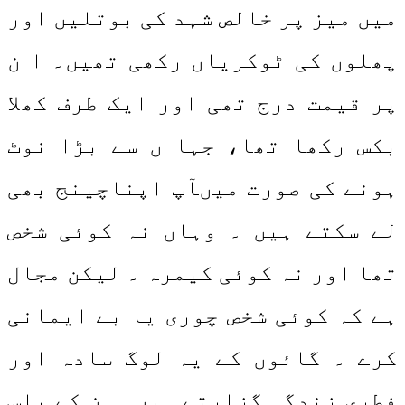
میں میز پر خالص شہد کی بوتلیں اور
پھلوں کی ٹوکریاں رکھی تھیں۔ ا ن
پر قیمت درج تھی اور ایک طرف کھلا
بکس رکھا تھا، جہا ں سے بڑا نوٹ
ہونے کی صورت میںآپ اپناچینج بھی
لے سکتے ہیں ۔ وہاں نہ کوئی شخص
تھا اور نہ کوئی کیمرہ ۔ لیکن مجال
ہے کہ کوئی شخص چوری یا بے ایمانی
کرے ۔ گائوں کے یہ لوگ سادہ اور
فطری زندگی گزارتے ہیں۔ ان کے پاس