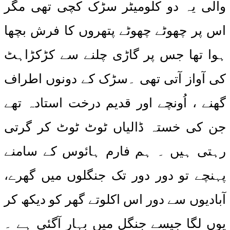
والی یہ دو کلومیٹر سڑک کچی تھی مگر
اس پر چھوٹے چھوٹے پتھروں کا فرش بچھا
ہوا تھا جس پر گاڑی چلنے سے کڑکڑاہٹ
کی آواز آتی تھی ۔سڑک کے دونوں اطراف
گھنے ، اُونچے اور قدیم درخت استادہ تھے
جن کی خستہ ڈالیاں ٹوٹ ٹوٹ کر گرتی
رہتی ہیں ۔ ہم فارم ہائوس کے سامنے
پہنچے تو دور دور تک جنگلوں میں گھرے،
آبادیوں سے دور اس اکلوتے گھر کو دیکھ کر
یوں لگا جیسے جنگل میں بہار آگئی ہے ۔