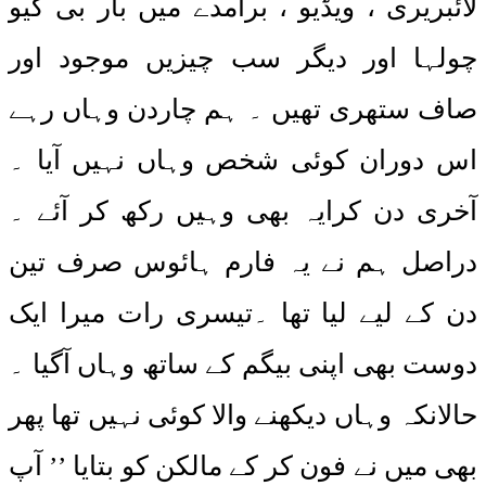
لائبریری ، ویڈیو ، برآمدے میں بار بی کیو
چولہا اور دیگر سب چیزیں موجود اور
صاف ستھری تھیں ۔ ہم چاردن وہاں رہے
اس دوران کوئی شخص وہاں نہیں آیا ۔
آخری دن کرایہ بھی وہیں رکھ کر آئے ۔
دراصل ہم نے یہ فارم ہائوس صرف تین
دن کے لیے لیا تھا ۔تیسری رات میرا ایک
دوست بھی اپنی بیگم کے ساتھ وہاں آگیا ۔
حالانکہ وہاں دیکھنے والا کوئی نہیں تھا پھر
بھی میں نے فون کر کے مالکن کو بتایا ’’ آپ