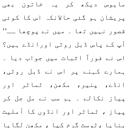
مایوس دیکھ کر یہ خاتون بھی
پریشان ہو گئی حالانکہ اس کا کوئی
قصور نہیں تھا ۔ میں نے پوچھا ــ’’
آپ کے پاس ڈبل روٹی اورانڈے ہیں؟
اس نے فوراََ اثبات میں جواب دیا ۔
ہمارے کہنے پر اس نے ڈبل روٹی،
انڈے، پنیر، مکھن، ٹماٹر اور
پیاز نکالے ۔ ہم سب نے مل جل کر
پیاز ، ٹماٹر اور انڈوں کا آملیٹ
بنایا ،ٹوسٹ گرم کیا ، مکھن لگایا