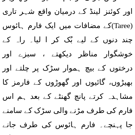
اور کوئنز لینڈ کے درمیان واقع شہر تاری
(Taree)کے مضافات میں ایک فارم ہائوس
چند دنوں کے لیے بُک کر ا لیا۔ راہ کے
خوشگوار مناظر دیکھتے ، سبزے اور
درختوں کے بیچ ہموار سڑک پر چلتے اور
بھیڑوں، گائیوں اور گھوڑوں کے فارمز کا
مشاہدہ کرتے پانچ گھنٹے کے بعد ہم اس
فارم کی طرف مڑنے والی سڑک کے سامنے
جا پہنچے۔ فارم ہائوس کی طرف جانے