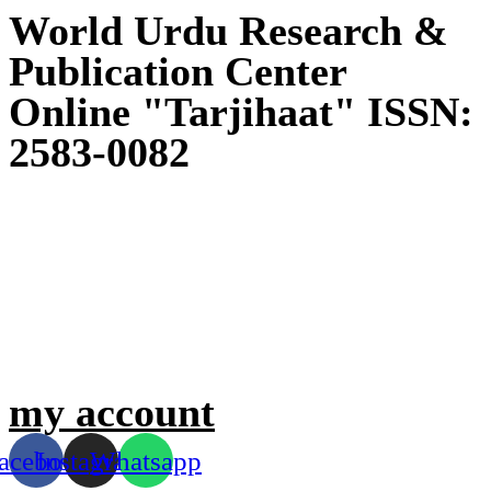
World Urdu Research &
Publication Center
Online "Tarjihaat" ISSN:
2583-0082
my account
acebook
Instagram
Whatsapp