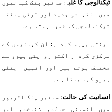
ٹیکنالوجی کا غلبہ
: سائبر پنک کہانیوں
میں انتہائی جدید اور ترقی یافتہ
ٹیکنالوجی کا غلبہ ہوتا ہے۔
اینٹی ہیرو کردار: ان کہانیوں کے
مرکزی کردار اکثر روایتی ہیرو سے
مختلف ہوتے ہیں اور انہیں اینٹی
ہیرو کہا جاتا ہے۔
انسانیت کی حالت
: سائبر پنک لٹریچر
میں انسانی حالت، شناخت، اور