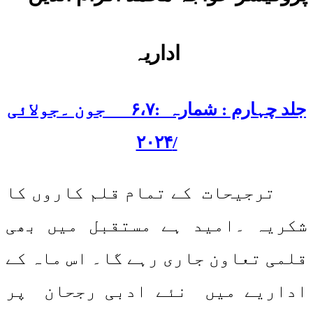
اداریہ
جلد چہارم : شمارہ :۶،۷ جون ۔جولائی
/۲۰۲۴
ترجیحات کے تمام قلم کاروں کا
شکریہ ۔امید ہے مستقبل میں بھی
قلمی تعاون جاری رہے گا۔ اس ماہ کے
اداریے میں نئے ادبی رجحان پر