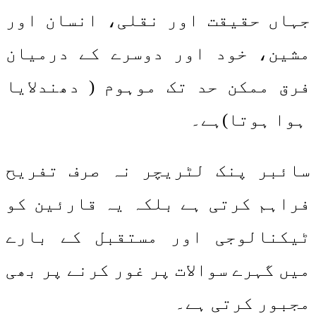
جہاں حقیقت اور نقلی، انسان اور
مشین، خود اور دوسرے کے درمیان
فرق ممکن حد تک موہوم ( دھندلایا
ہوا ہوتا)ہے۔
سائبر پنک لٹریچر نہ صرف تفریح
فراہم کرتی ہے بلکہ یہ قارئین کو
ٹیکنالوجی اور مستقبل کے بارے
میں گہرے سوالات پر غور کرنے پر بھی
مجبور کرتی ہے۔