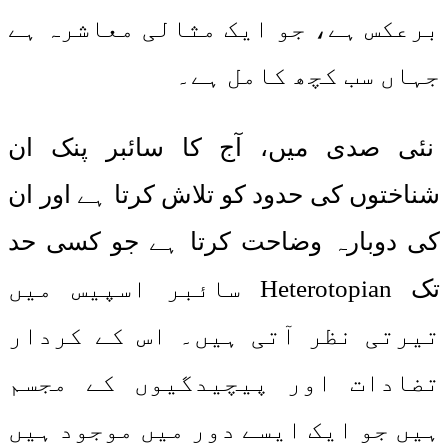
برعکس ہے، جو ایک مثالی معاشرہ ہے
جہاں سب کچھ کامل ہے۔
نئی صدی میں، آج کا سائبر پنک ان
شناختوں کی حدود کو تلاش کرتا ہے اور ان
کی دوبارہ وضاحت کرتا ہے جو کسی حد
تک Heterotopian سائبر اسپیس میں
تیرتی نظر آتی ہیں۔ اس کے کردار
تضادات اور پیچیدگیوں کے مجسم
ہیں جو ایک ایسے دور میں موجود ہیں