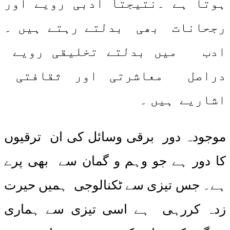
ہوتا ہے ۔نتیجتاً ادبی رویے اور
رجحانات بھی بدلتے رہتے ہیں ۔
ادب میں بدلتے تخلیقی رویے
دراصل معاشرتی اور ثقافتی
اشاریے ہیں ۔
موجودہ دور برقی وسائل کی ان ترقیوں
کا دور ہے جو وہم و گمان سے بھی پرے
ہے۔ جس تیزی سے ٹکنالوجی ہمیں حیرت
زدہ کررہی ہے اسی تیزی سے ہماری