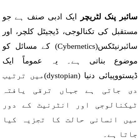
سائبر پنک لٹریچر
ایک ادبی صنف ہے جو
مستقبل کی تکنالوجی، ڈیجیٹل کلچر، اور
سائبرنیٹکس(Cybernetics) کے مسائل کو
موضوع بناتی ہے۔ یہ عموماً ایک
ڈیستووپیائی دنیا (dystopian)میں ترتیب
دی جاتی ہے جہاں ترقی یافتہ
ٹیکنالوجی اور انٹرنیٹ کے دور
میں انسانی حالت کا تجزیہ کیا
جاتا ہے۔