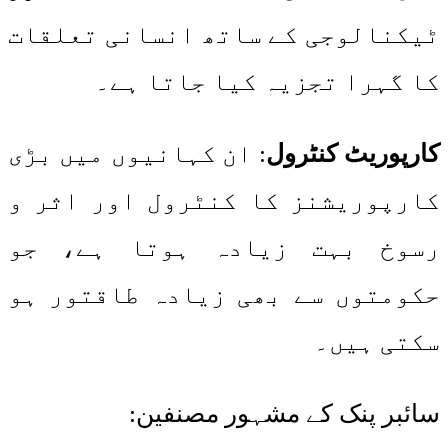
ٹیکنالوجی کے ساتھ انسانی تعلقات
کا گہرا تجزیہ کیا جاتا ہے۔
کارپوریٹ کنٹرول
: ان کہانیوں میں بڑی
کارپوریشنز کا کنٹرول اور اثر و
رسوخ بہت زیادہ ہوتا ہے، جو
حکومتوں سے بھی زیادہ طاقتور ہو
سکتی ہیں۔
سائبر پنک کے مشہور مصنفین: