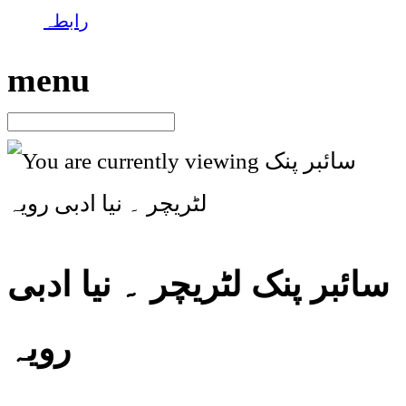
رابطہ
menu
سائبر پنک لٹریچر ۔ نیا ادبی
رویہ