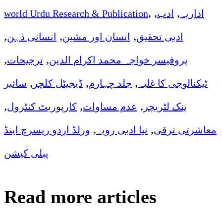
,
,
,
اداریہ
ادب
world Urdu Research & Publication
,
,
,
ادبی تحقیق
انسان اور مشین
انسانی ذہن
,
,
پروفیسر خواجہ محمد اکرام الدین
ترجیحات
,
,
,
ٹیکنالوجی کا غلبہ
جلد چہارم
ڈیجیٹل کلچر
سائبر
,
,
,
پنک لٹریچر
عدم مساوات
کارپوریٹ کنٹرول
,
,
معاشرتی ترقی
نیا ادبی رویہ
ورلڈ اردو ریسرچ اینڈ
پبلی کیشن
Read more articles