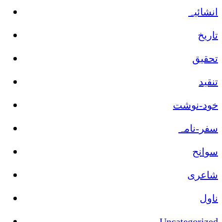
انشائیہ
تاریخ
تحقیق
تنقید
خود-نوشت
سفر-نامہ
سوانح
شاعری
ناول
Uncategorized