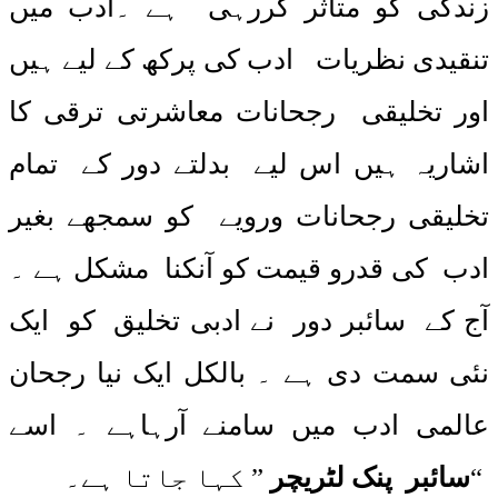
زندگی کو متاثر کررہی ہے ۔ادب میں
تنقیدی نظریات ادب کی پرکھ کے لیے ہیں
اور تخلیقی رجحانات معاشرتی ترقی کا
اشاریہ ہیں اس لیے بدلتے دور کے تمام
تخلیقی رجحانات ورویے کو سمجھے بغیر
ادب کی قدرو قیمت کو آنکنا مشکل ہے ۔
آج کے سائبر دور نے ادبی تخلیق کو ایک
نئی سمت دی ہے ۔ بالکل ایک نیا رجحان
عالمی ادب میں سامنے آرہاہے ۔ اسے
“
سائبر پنک لٹریچر
” کہا جاتا ہے۔