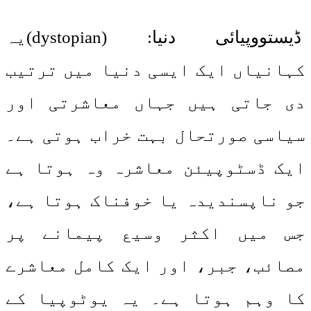
ڈیستووپیائی دنیا: (dystopian)یہ
کہانیاں ایک ایسی دنیا میں ترتیب
دی جاتی ہیں جہاں معاشرتی اور
سیاسی صورتحال بہت خراب ہوتی ہے۔
ایک ڈسٹوپیئن معاشرہ وہ ہوتا ہے
جو ناپسندیدہ یا خوفناک ہوتا ہے،
جس میں اکثر وسیع پیمانے پر
مصائب، جبر، اور ایک کامل معاشرے
کا وہم ہوتا ہے۔ یہ یوٹوپیا کے