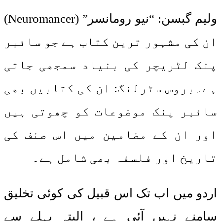
ولیم گبسن: “نیو رومانسر” (Neuromancer)
ان کی مشہور ترین کتاب ہے جو سائبر
پنک لٹریچر کی بنیاد سمجھی جاتی
ہے۔بروس سٹرلنگ: ان کی کتابیں بھی
سائبر پنک موضوعات کو چھوتی ہیں
اور ان کے مضامین میں اس صنف کی
تاریخ اور فلسفہ بھی شامل ہے۔
اردو میں اب تک اس قبیل کی کوئی تخلیق
سامنے نہیں آئی ہے ، البتہ پہلے سے