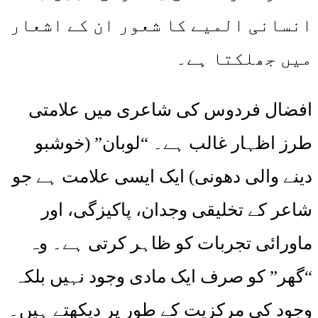
انسانی المیے کا شعور ان کے اشعار
میں جھلکتا ہے۔
افضال فردوس کی شاعری میں علامتی
طرز اظہار غالب ہے۔ “لوبان” (خوشبو
دینے والی دھونی) ایک ایسی علامت ہے جو
شاعر کے تخلیقی وجدان، پاکیزگی، اور
ماورائی تجربات کو ظاہر کرتی ہے۔ وہ
“گھر” کو صرف ایک مادی وجود نہیں بلکہ
وجود کی مرکزیت کے طور پر دیکھتے ہیں۔