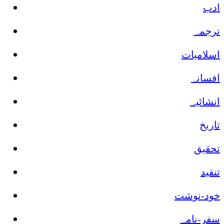
ادب
ترجمہ
اسلامیات
افسانہ
انشائیہ
تاریخ
تحقیق
تنقید
خود-نوشت
سفر-نامہ