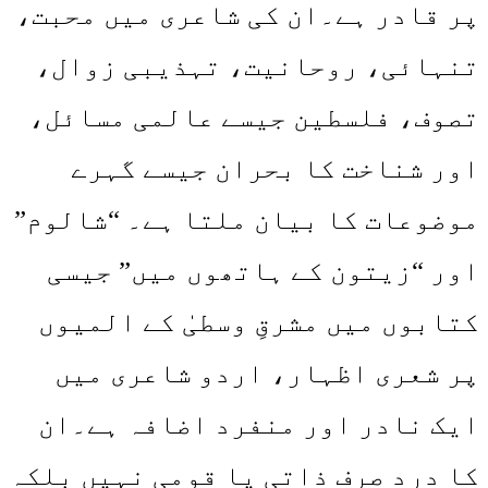
پر قادر ہے۔ان کی شاعری میں محبت،
تنہائی، روحانیت، تہذیبی زوال،
تصوف، فلسطین جیسے عالمی مسائل،
اور شناخت کا بحران جیسے گہرے
موضوعات کا بیان ملتا ہے۔ “شالوم”
اور “زیتون کے ہاتھوں میں” جیسی
کتابوں میں مشرقِ وسطیٰ کے المیوں
پر شعری اظہار، اردو شاعری میں
ایک نادر اور منفرد اضافہ ہے۔ان
کا درد صرف ذاتی یا قومی نہیں بلکہ