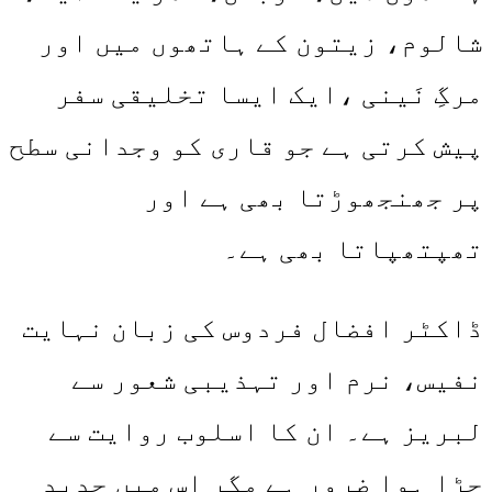
شالوم، زیتون کے ہاتھوں میں اور
مرگِ نَینی ،ایک ایسا تخلیقی سفر
پیش کرتی ہے جو قاری کو وجدانی سطح
پر جھنجھوڑتا بھی ہے اور
تھپتھپاتا بھی ہے۔
ڈاکٹر افضال فردوس کی زبان نہایت
نفیس، نرم اور تہذیبی شعور سے
لبریز ہے۔ ان کا اسلوب روایت سے
جڑا ہوا ضرور ہے مگر اس میں جدید