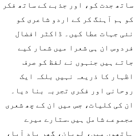
ساتھ جدت کو، اور جذبے کے ساتھ فکر
کو ہم آہنگ کر کے اردو شاعری کو
نئی جہات عطا کیں۔ ڈاکٹر افضال
فردوس ان ہی شعرا میں شمار کیے
جاتے ہیں جنہوں نے لفظ کو صرف
اظہار کا ذریعہ نہیں بلکہ ایک
روحانی اور فکری تجربہ بنا دیا۔
ان کی کلیات، جس میں ان کے چھ شعری
مجموعے شامل ہیں .ستارے میرے
ہاتھوں میں، لوبان، گھر یاد آیا،