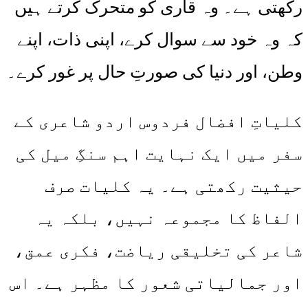
رکھتی ہے۔ وہ قاری کو متحرک کرتے ہیں
کہ وہ خود سے سوال کرے، اپنی ذات، اپنے
وطن، اور دنیا کی صورتِ حال پر غور کرے۔
کلیاتِ افضال فردوس اردو شاعری کے
سفر میں ایک نہایت اہم سنگِ میل کی
حیثیت رکھتی ہے۔ یہ کلیات صرف
الفاظ کا مجموعہ نہیں، بلکہ یہ
شاعر کی تخلیقی ریاضت، فکری عمق،
اور جمالیاتی شعور کا مظہر ہے۔ اس