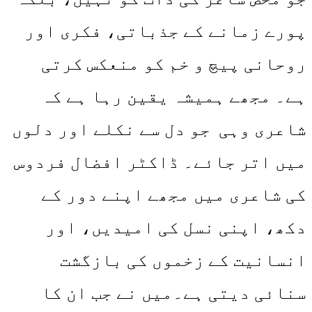
پورے زمانے کے جذباتی، فکری اور
روحانی پیچ و خم کو منعکس کرتی
ہے۔ مجھے ہمیشہ یقین رہا ہے کہ
شاعری وہی جو دل سے نکلے اور دلوں
میں اتر جائے۔ ڈاکٹر افضال فردوس
کی شاعری میں مجھے اپنے دور کے
دکھ، اپنی نسل کی امیدیں، اور
انسانیت کے زخموں کی بازگشت
سنائی دیتی ہے۔میں نے جب ان کا