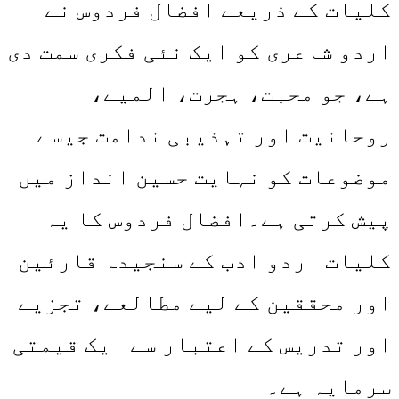
کلیات کے ذریعے افضال فردوس نے
اردو شاعری کو ایک نئی فکری سمت دی
ہے، جو محبت، ہجرت، المیے،
روحانیت اور تہذیبی ندامت جیسے
موضوعات کو نہایت حسین انداز میں
پیش کرتی ہے۔افضال فردوس کا یہ
کلیات اردو ادب کے سنجیدہ قارئین
اور محققین کے لیے مطالعے، تجزیے
اور تدریس کے اعتبار سے ایک قیمتی
سرمایہ ہے۔