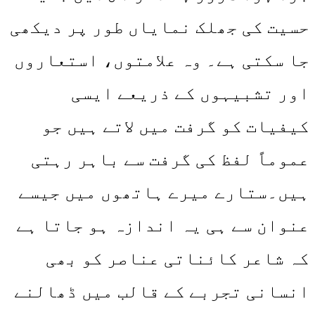
حسیت کی جھلک نمایاں طور پر دیکھی
جا سکتی ہے۔ وہ علامتوں، استعاروں
اور تشبیہوں کے ذریعے ایسی
کیفیات کو گرفت میں لاتے ہیں جو
عموماً لفظ کی گرفت سے باہر رہتی
ہیں۔ستارے میرے ہاتھوں میں جیسے
عنوان سے ہی یہ اندازہ ہو جاتا ہے
کہ شاعر کائناتی عناصر کو بھی
انسانی تجربے کے قالب میں ڈھالنے