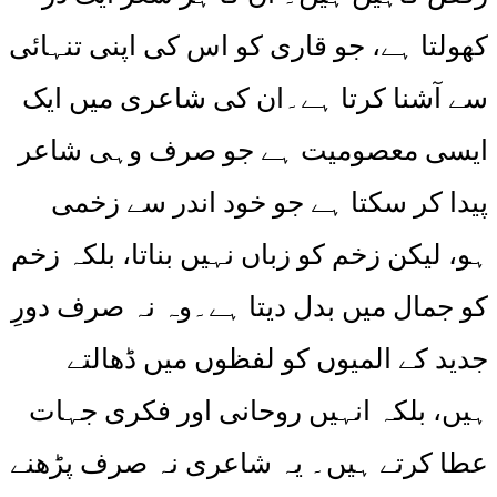
کھولتا ہے، جو قاری کو اس کی اپنی تنہائی
سے آشنا کرتا ہے۔ان کی شاعری میں ایک
ایسی معصومیت ہے جو صرف وہی شاعر
پیدا کر سکتا ہے جو خود اندر سے زخمی
ہو، لیکن زخم کو زباں نہیں بناتا، بلکہ زخم
کو جمال میں بدل دیتا ہے۔وہ نہ صرف دورِ
جدید کے المیوں کو لفظوں میں ڈھالتے
ہیں، بلکہ انہیں روحانی اور فکری جہات
عطا کرتے ہیں۔ یہ شاعری نہ صرف پڑھنے