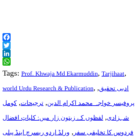
Facebook
Twitter
LinkedIn
WhatsApp
Tags:
,
,
Prof. Khwaja Md Ekarmuddin
Tarjihaat
,
,
ادبی تحقیق
world Urdu Research & Publication
,
,
پروفیسر خواجہ محمد اکرام الدین
ترجیحات
کومل
,
شہزادی
لفظوں کے زیتون زار میں: کلیاتِ افضال
,
فردوس کا تخلیقی سفر
ورلڈ اردو ریسرچ اینڈ پبلی