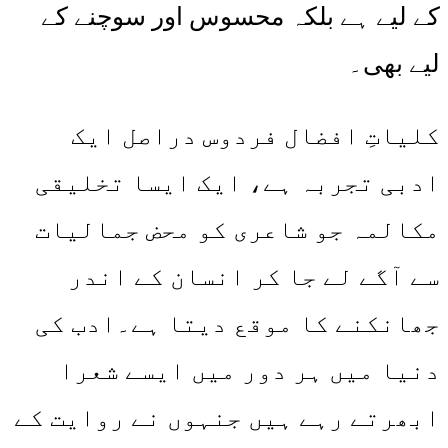
کے لیے ہے بلکہ محسوس اور سوچنے کے
لیے بھی۔
کلیاتِ افضال فردوس دراصل ایک
ادبی تجربہ ہے، ایک ایسا تخلیقی
مکالمہ جو شاعری کو محض جمالیات
سے آگے لے جا کر انسان کے اندر
جھانکنے کا موقع دیتا ہے۔ادب کی
دنیا میں ہر دور میں ایسے شعرا
ابھرتے رہے ہیں جنہوں نے روایت کے