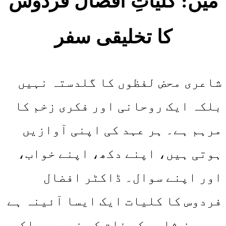
میں: کلیاتِ افضال فردوس
کا تخلیقی سفر
شاعری محض لفظوں کا گلدستہ نہیں
بلکہ ایک روحانی اور فکری زخم کا
مرہم ہے۔ ہر عہد کی اپنی آوازیں
ہوتی ہیں، اپنے دکھ، اپنے خواب،
اور اپنے سوال۔ ڈاکٹر افضال
فردوس کا کلیات ایک ایسا آئینہ ہے
جو محض شاعر کی ذات کو نہیں، بلکہ