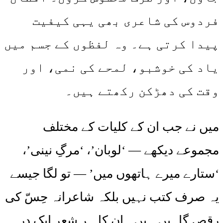
فردوس کی شاعری بھی یہی کیفیت
پیدا کرتی ہے۔ وہ لفظوں کے جسم میں
یاد کی خوشبو، لمحے کی نمی، اور
وقت کی دھڑکن رکھتے ہیں۔
میں نے جب ان کے کلیات کے مختلف
مجموعے دیکھے — ‘لوبان’، ‘مرگِ نینی’،
‘ستارے میرے ہاتھوں میں’ — تو لگا جیسے
یہ صرف کتب نہیں بلکہ شاعرانہ حِسّ کی
رقص گاہیں ہیں۔ ان کا ہر شعر ایک در