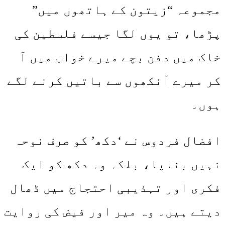
مجموعہ “زیتون کے ہاتھوں میں”
پڑھا، تو یوں لگا جیسے فلسطین کی
خاک میں دفن بچے میرے خواب میں آ
کر میرے آنکھوں سے باتیں کرنے لگے
ہوں۔
افضال فردوس نے ‘دکھ’ کو صرف نوحہ
نہیں بنایا، بلکہ وہ دکھ کو ایک
فکری اور تہذیبی احتجاج میں ڈھال
دیتے ہیں۔ وہ میر اور فیض کی روایت