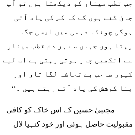
جب قطب مینار کو دیکھتا ہوں تو آپ
جان گئے ہوں گے کہ کس کی یاد آتی
ہوگی چونکہ دہلی میں ایسی جگہ
رہتا ہوں جہاں سے ہر دم قطب مینار
سے آنکھیں چار ہوتی رہتی ہے اس لیے
کپور صاحب بے تحاشہ لگا تار اور
بنا کوشش کی یاد آتے رہتے ہیں ۔‘‘
مجتبیٰ حسین کے اس خاکے کو کافی
مقبولیت حاصل ہوئی اور خود کنہیا لال