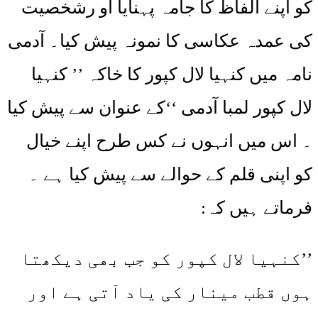
کو اپنے الفاظ کا جامہ پہنایا او رشخصیت
کی عمدہ عکاسی کا نمونہ پیش کیا۔ آدمی
نامہ میں کنہیا لال کپور کا خاکہ ’’ کنہیا
لال کپور لمبا آدمی ‘‘کے عنوان سے پیش کیا
۔ اس میں انہوں نے کس طرح اپنے خیال
کو اپنی قلم کے حوالے سے پیش کیا ہے ۔
فرماتے ہیں کہ:
’’کنہیا لال کپور کو جب بھی دیکھتا
ہوں قطب مینار کی یاد آتی ہے اور