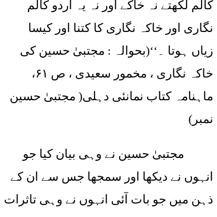
کالم لکھتے نہ خاکے اور نہ یہ اردو کالم
نگاری اور خاکہ نگاری کا کتنا اور کیسا
زیاں ہوتا ۔‘‘(بحوالہ : مجتبیٰ حسین کی
خاکہ نگاری ، مخمور سعیدی ، ص ۶۱،
ماہنامہ کتاب نمانئی دہلی( مجتبیٰ حسین
نمبر)
مجتبیٰ حسین نے وہی بیان کیا جو
انہوں نے دیکھا اور سمجھا جس سے ان کے
ذہن میں جو بات آئی انہوں نے وہی تاثرات