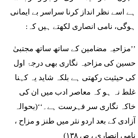
ہے اسے نظر انداز کرنا سراسر بے ایمانی
ہوگی، نامی انصاری لکھتے ہیں کہ:
’’مزاحیہ مضامین کے ساتھ ساتھ مجتبیٰ
حسین کی مزاحیہ نگاری بھی درجۂ اول
کی حیثیت رکھتی ہے بلکہ شاید یہ کہنا
غلط نہ ہو کہ معاصر ادب میں ان کی
خاکہ نگاری سر فہرست ہے۔‘‘(بحوالہ
آزادی کے بعد اردو نثر میں طنز و مزاح ،
نامی انصاری ، ص ۱۳۸)