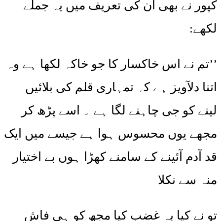
کپور نے بھی ان کی تعریف میں یہ جملے
لکھے:
’’تم نے اس خاکسار کا جو خاکہ لکھا ہے وہ
اتنا دلآویز ہے کہ تمہاری قلم کی بلائیں
لینے کو جی چاہنے لگا ہے ۔ اسے پڑھ کر
مجھے یوں محسوس ہوا ہے جیسے میں ایک
قد آدم آئینے کے سامنے کھڑا ہوں بے اختیار
منہ سے نکلا
تو نے کیا یہ غضب کیا مجھ کو ہی فاش