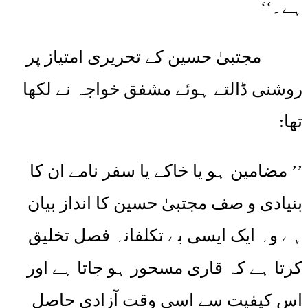
ہے۔‘‘
مجتبیٰ حسین کے تحریری امتیاز پر
روشنی ڈالتے ہوئے مشفق خواجہ نے لکھا
تھا:
’’ مضامین ہو یا خاکے یا سفر نامے ان کا
بنیادی و صف مجتبیٰ حسین کا انداز بیان
ہے وہ ایک ایسی بے تکلفانہ فصل تخلیق
کرتا ہے کہ قاری مسحور ہو جاتا ہے اور
اس کیفیت سے اسی وقت آزادی حاصل