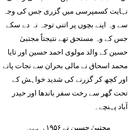
نہایت کسمپرسی میں گزری جس کی وجہ
سے وہ اپنے بچوں پر اتنی توجہ نہ دے سکے
جس کے وہ مستحق تھے نتیجتاً مجتبیٰ
حسین کے والد مولوی احمد حسین اور تایا
محمد اسحاق نے مالی بحران سے نجات پانے
اور کچھ کر گزرنے کی شدید خواہش کے
تحت گھر سے رخت سفر باندھا اور حیدر
آباد پہنچے۔
مجتبیٰ حسین نے ۱۹۵۶ء میں