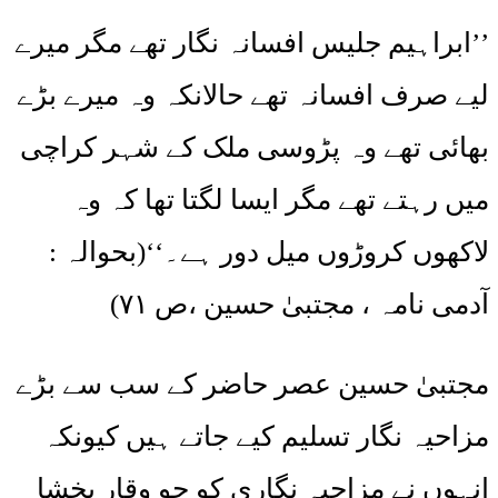
’’ابراہیم جلیس افسانہ نگار تھے مگر میرے
لیے صرف افسانہ تھے حالانکہ وہ میرے بڑے
بھائی تھے وہ پڑوسی ملک کے شہر کراچی
میں رہتے تھے مگر ایسا لگتا تھا کہ وہ
لاکھوں کروڑوں میل دور ہے۔‘‘(بحوالہ :
آدمی نامہ ، مجتبیٰ حسین ،ص ۷۱)
مجتبیٰ حسین عصر حاضر کے سب سے بڑے
مزاحیہ نگار تسلیم کیے جاتے ہیں کیونکہ
انہوں نے مزاحیہ نگاری کو جو وقار بخشا