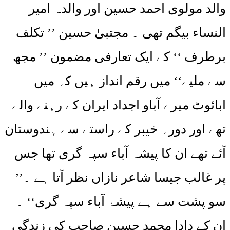
والد مولوی احمد حسین اور والدہ امیر
النساء بیگم تھی ۔ مجتبیٰ حسین ’’ تکلف
برطرف ‘‘ کے ایک تعارفی مضمون ’’ مجھ
سے ملیے‘‘ میں رقم انداز ہیں کہ میں
ابائوٹ میرے آباو اجداد ایران کے رہنے والے
تھے اور دورہ خیبر کے راستے سے ہندوستان
آئے تھے ان کا پیشہ آباء سپہ گری تھا جس
پر غالب جیسا شاعر نازاں نظر آتا ہے ۔’’
سو پشت سے ہے پیشۂ آباء سپہ گری‘‘ ۔
ان کے دادا محمد حسین صاحب کی زندگی