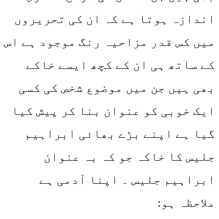
اندازہ ہوتا ہے کہ ان کی تحریروں
میں کس قدر مزاحیہ رنگ موجود ہے اس
کے ساتھ ہی ان کے کچھ ایسے خاکے
بھی ہیں جن میں موضوع شخص کی کسی
ایک خوبی کو عنوان بنا کر پیش کیا
گیا ہے اپنے بڑے بھائی ابراہیم
جلیس کا خاکہ جو کہ بہ عنوان
ابراہیم جلیس ۔ اپنا آدمی ہے
ملاحظہ ہو: