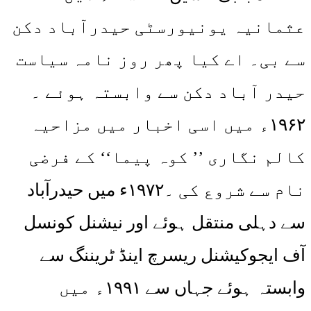
عثمانیہ یونیورسٹی حیدرآباد دکن
سے بی۔ اے کیا پھر روز نامہ سیاست
حیدر آباد دکن سے وابستہ ہوئے ۔
۱۹۶۲ء میں اسی اخبار میں مزاحیہ
کالم نگاری ’’ کوہ پیما‘‘ کے فرضی
نام سے شروع کی ۔۱۹۷۲ء میں حیدرآباد
سے دہلی منتقل ہوئے اور نیشنل کونسل
آف ایجوکیشنل ریسرچ اینڈ ٹریننگ سے
وابستہ ہوئے جہاں سے ۱۹۹۱ء میں