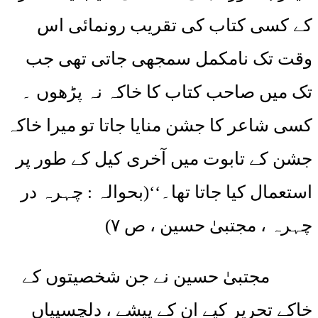
کے کسی کتاب کی تقریب رونمائی اس
وقت تک نامکمل سمجھی جاتی تھی جب
تک میں صاحب کتاب کا خاکہ نہ پڑھوں ۔
کسی شاعر کا جشن منایا جاتا تو میرا خاکہ
جشن کے تابوت میں آخری کیل کے طور پر
استعمال کیا جاتا تھا۔‘‘(بحوالہ : چہرہ در
چہرہ ، مجتبیٰ حسین ، ص ۷)
مجتبیٰ حسین نے جن شخصیتوں کے
خاکے تحریر کیے ان کے پیشے ، دلچسپیاں