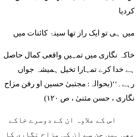
کردیا
میں ہی تو ایک راز تھا سینۂ کائنات میں
خاکہ نگاری میں تمہیں واقعی کمال حاصل
ہے خدا کرے تمہارا تخیل ہمیشہ جواں
رہے۔‘‘(بحوالہ: مجتبیٰ حسین او رفن مزاح
نگاری ، حسن مثنیٰ ، ص ۱۲۰)
اس کے علاوہ ان کے دوسرے خاکے
بھی ہیں جن سے ان کی مزاح نگاری کا