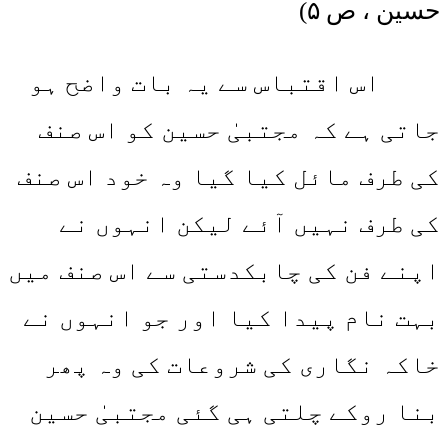
حسین ، ص ۵)
اس اقتباس سے یہ بات واضح ہو
جاتی ہے کہ مجتبیٰ حسین کو اس صنف
کی طرف مائل کیا گیا وہ خود اس صنف
کی طرف نہیں آئے لیکن انہوں نے
اپنے فن کی چابکدستی سے اس صنف میں
بہت نام پیدا کیا اور جو انہوں نے
خاکہ نگاری کی شروعات کی وہ پھر
بنا روکے چلتی ہی گئی مجتبیٰ حسین