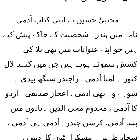
مجتبیٰ حسین نے اپنی کتاب آدمی
نامہ میں پندرہ شخصیت کے خاکے پیش کیے
ہیں جو اپنے عنوانات میں بھی بلا کی
کشش سموئے ہوئے ہیں جن میں کنہیا لال
کپور ۔ لمبا آدمی ، راجندر سنگھ بیدی ۔
سوہے وہ بھی آدمی ، اعجاز صدیقی۔ اردو
کا آدمی ، مخدوم محی الدین ۔یادوں میں
بسا آدمی، کرشن چندر۔ آدمی ہی آدمی ،
سجاد ظہیر ۔ مسکراہٹوں کا آدمی ،