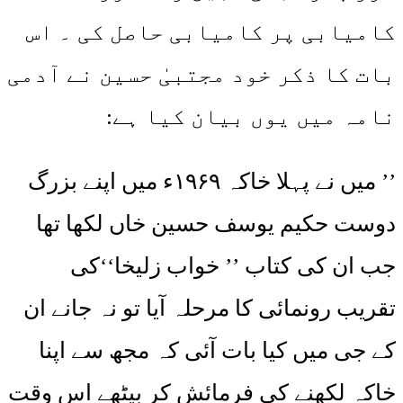
کامیابی پر کامیابی حاصل کی ۔ اس
بات کا ذکر خود مجتبیٰ حسین نے آدمی
نامہ میں یوں بیان کیا ہے:
’’ میں نے پہلا خاکہ ۱۹۶۹ء میں اپنے بزرگ
دوست حکیم یوسف حسین خاں لکھا تھا
جب ان کی کتاب ’’ خواب زلیخا‘‘کی
تقریب رونمائی کا مرحلہ آیا تو نہ جانے ان
کے جی میں کیا بات آئی کہ مجھ سے اپنا
خاکہ لکھنے کی فرمائش کر بیٹھے اس وقت