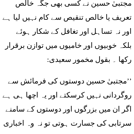
مجتبیٰ حسین نے کسی بھی جگہ خالص
تعریف یا خالص تنقیص سے کام نہیں لیا ہے
اور نہ تساہل اور تغافل کے شکار ہوئے
بلکہ خوبیوں اور خامیوں میں توازن برقرار
رکھا ۔ بقول مخمور سعیدی:
’’مجتبیٰ حسین دوستوں کی فرمائش سے
روگردانی نہیں کرسکتے اور یہ اچھا ہی ہے
اگر ان میں بزرگوں اور دوستوں کے سامنے
سرتابی کی جسارت ہوتی تو نہ وہ اخباری