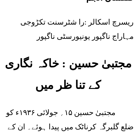
ریسرچ اسکالر :را شٹرسنت تکڑوجی
مہاراج ناگپور یونیورسٹی ناگپور
مجتبیٰ حسین : خاکہ نگاری
کے تنا ظر میں
مجتبیٰ حسین ۱۵؍ جولائی ۱۹۳۶ء کو
ضلع گلبرگہ کرناٹک میں پیدا ہوئے۔ ان کے