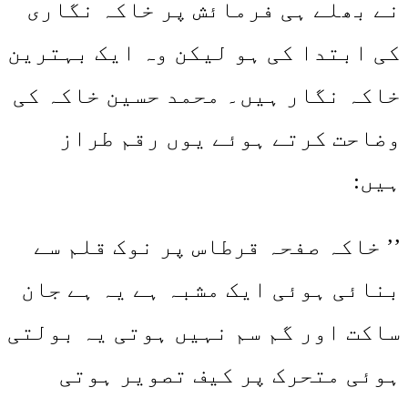
نے بھلے ہی فرمائش پر خاکہ نگاری
کی ابتدا کی ہو لیکن وہ ایک بہترین
خاکہ نگار ہیں۔ محمد حسین خاکہ کی
وضاحت کرتے ہوئے یوں رقم طراز
ہیں:
’’ خاکہ صفحہ قرطاس پر نوک قلم سے
بنائی ہوئی ایک مشبہ ہے یہ ہے جان
ساکت اور گم سم نہیں ہوتی یہ بولتی
ہوئی متحرک پر کیف تصویر ہوتی