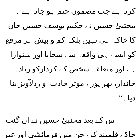
کرتا ہے جب مضمون ختم ہو جاتا ہے ۔
مجتبیٰ حسین نے حکیم یوسف حسین خاں
کا خاکہ ہی نہیں بلکہ کم و بیش ہر مرقع
کو ایسے ہی واقعہ سے سجایا اور سنوارا
ہے اور متعلقہ شخص کے کردارکو زیادہ
جاندار، بھر پور ، موثر جاذب او ردلآویز بنا
دیا۔‘‘
اس کے بعد مجتبیٰ حسین نے ان گنت
خاکے قلمبند کیے جن میں فرمائشی اور غیر