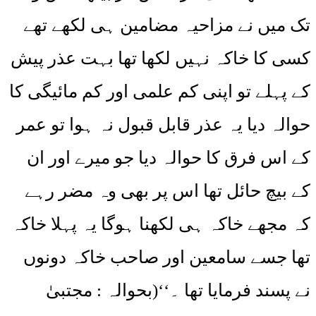
تک میں نے مزاحیہ مضامین ہی لکھے تھے
کسی کا خاکہ نہیں لکھا تھا بہت عذر پیش
کے پہلے تو اپنی کم علمی اور کم مائیگی کا
حوالہ دیا یہ عذر قابل قبول نہ ہوا تو عمر
کے اس فرق کا حوالہ دیا جو میرے اور ان
کے بیچ حائل تھا اس پر بھی وہ مضر رہے
کہ مجھے خاکہ ہی لکھنا ہوگا یہ پہلا خاکہ
تھا جسے سامعین اور صاحب خاکہ دونوں
نے پسند فرمایا تھا ۔‘‘(بحوالہ : مجتبیٰ