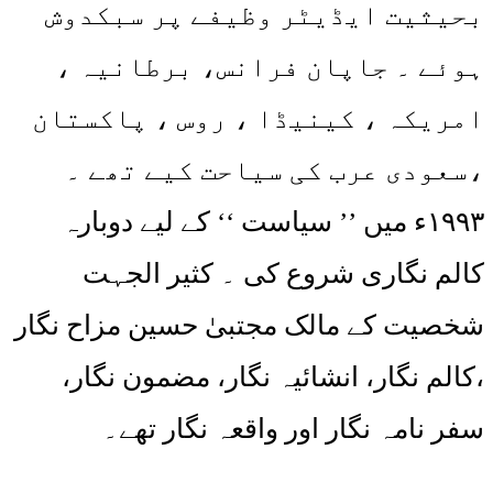
بحیثیت ایڈیٹر وظیفے پر سبکدوش
ہوئے ۔ جاپان فرانس، برطانیہ ،
امریکہ ، کینیڈا ، روس ، پاکستان
،سعودی عرب کی سیاحت کیے تھے ۔
۱۹۹۳ء میں ’’ سیاست ‘‘ کے لیے دوبارہ
کالم نگاری شروع کی ۔ کثیر الجہت
شخصیت کے مالک مجتبیٰ حسین مزاح نگار
،کالم نگار، انشائیہ نگار، مضمون نگار،
سفر نامہ نگار اور واقعہ نگار تھے۔