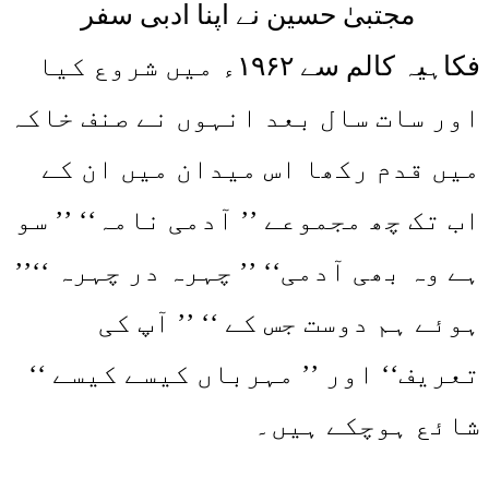
مجتبیٰ حسین نے اپنا ادبی سفر
فکاہیہ کالم سے ۱۹۶۲ء میں شروع کیا
اور سات سال بعد انہوں نے صنف خاکہ
میں قدم رکھا اس میدان میں ان کے
اب تک چھ مجموعے ’’ آدمی نامہ‘‘ ’’ سو
ہے وہ بھی آدمی‘‘ ’’ چہرہ در چہرہ ‘‘’’
ہوئے ہم دوست جس کے ‘‘ ’’ آپ کی
تعریف‘‘ اور ’’ مہرباں کیسے کیسے ‘‘
شائع ہوچکے ہیں۔