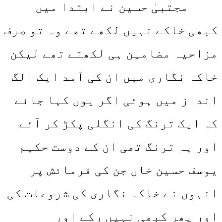
مجتبیٰ حسین نے ابتدا میں
کبھی خاکے نہیں لکھے تھے وہ تو صرف
مزاحیہ مضامین ہی لکھتے تھے لیکن
خاکہ نگاری میں ان کی آمد ایک الگ
انداز میں ہوئی اگر یوں کہا جائے
کہ ایک ترنگ کی انگلی پکڑ کر آئے
اور یہ ترنگ تھی ان کے دوست حکیم
یوسف حسین خاں جن کی فرمائش پر
انہوں نے خاکہ نگاری کی شروعات کی
اور پھر کبھی نہیں رکے اور