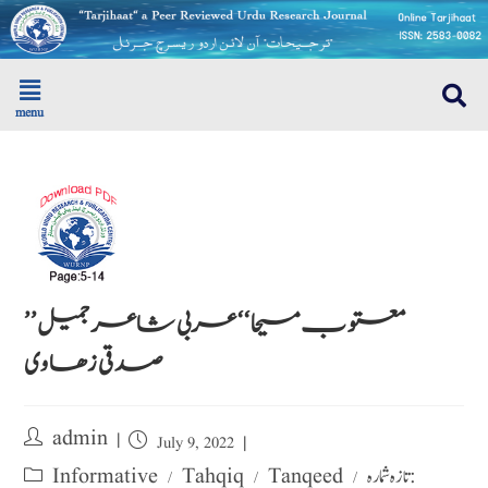
menu
’’معتوب مسیحا ‘‘ عربی شاعر جمیل
صدقی زھاوی
admin
July 9, 2022
تازہ شمارہ :
Tanqeed
Tahqiq
Informative
/
/
/