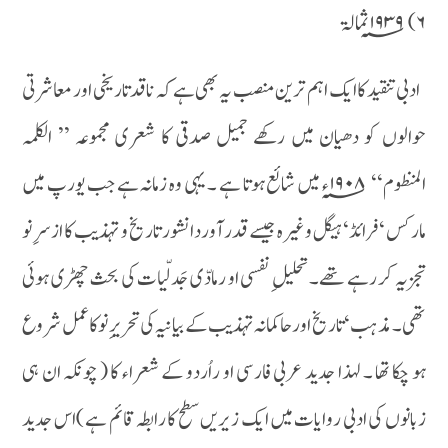
۶) ۱۹۳۹؁ ثمالۃ
ادبی تنقید کا ایک اہم ترین منصب یہ بھی ہے کہ ناقد تاریخی اور معاشرتی
حوالوں کو دھیان میں رکھے جمیل صدقی کا شعری مجموعہ ’’ الکلمہ
المنظوم‘‘ ۱۹۰۸؁ء میں شائع ہوتا ہے ۔ یہی وہ زمانہ ہے جب یورپ میں
مارکس ‘ فرائڈ‘ ہیگل وغیرہ جیسے قدر آور دانشور تاریخ و تہذیب کا ازسر ِ نو
تجزیہ کر رہے تھے۔تحلیل ِ نفسی او رمادّی جَدلّیات کی بحث چھڑی ہوئی
تھی۔ مذہب ‘ تاریخ او رحاکمانہ تہذیب کے بیانیہ کی تحریرِ نو کا عمل شروع
ہو چکا تھا ۔ لہذا جدید عربی فارسی او راُردو کے شعراء کا ( چونکہ ان ہی
زبانوں کی ادبی روایات میں ایک زیریں سطح کا رابطہ قائم ہے )اس جدید