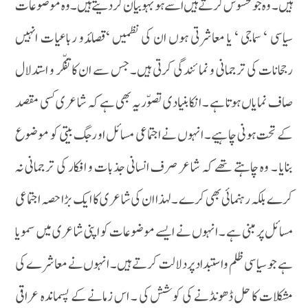
ہیں۔ وہ جومحسوس کرتے ہیں اسے ہو بہو بیان کر دیتے ہیں۔وہ موضوعات
سیاسی ‘ سماجی ‘ یا معاشرتی ہوں ان کی نظمیں ‘قصائدو رباعیات انہیں
رجحانات کی ترجمانی و نمائندگی کرتی ہیں۔ جس سے ان کا تفکّر و استدلال
صاف نمایاں ہوتا ہے ۔ انکا بنیادی تصوّر یہ بھی ہے کہ شاعری کسی مقصد
کے تحت ہونی چاہیے۔ انہوں نے اجتماعی مسائل او رجگ بیتی کو موضوع
بنایا ۔ وہ چاہتے تھے کہ شاعر صرف انسانی جذبات و افکار کی ترجمانی نہ
کرے بلکہ رہنمائی بھی کرے ۔ لہذا ان کی شاعری کا ایک بڑا حصہ اجتماعی
مسائل پر مبنی ہے ۔ انہوں نے ایسے موضوعات کو اپنی شاعری میں سمویا
ہے جو سیاسی ظلم واستبداد پر دلالت کرتے ہیں۔ انہوں نے معاشرے کی
مشکلات کا حل ڈھونڈنے کی کوشش کی ۔ اس زمانے کے پسماندہ عراقی