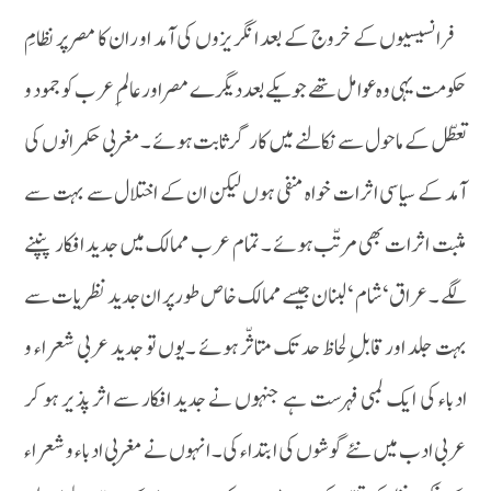
فرانسیسیوں کے خروج کے بعد انگریزوں کی آمد او ران کا مصر پر نظامِ
حکومت یہی وہ عوامل تھے جو یکے بعد دیگرے مصر او ر عالم ِ عرب کو جمود و
تعطّل کے ماحول سے نکالنے میں کار گر ثابت ہوئے ۔مغربی حکمرانوں کی
آمد کے سیاسی اثرات خواہ منفی ہوں لیکن ان کے اختلال سے بہت سے
مثبت اثرات بھی مرتّب ہوئے ۔ تمام عرب ممالک میں جدید افکار پنپنے
لگے ۔ عراق ‘شام ‘ لبنان جیسے ممالک خاص طور پر ان جدید نظریات سے
بہت جلد اور قابل ِ لحاظ حد تک متاثّر ہوئے ۔یوں تو جدید عربی شعراء و
ادباء کی ایک لمبی فہرست ہے جنہوں نے جدید افکار سے اثر پذیر ہو کر
عربی ادب میں نئے گوشوں کی ابتداء کی ۔ انہوں نے مغربی ادباء و شعراء