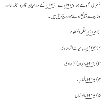
شعری مجموعے جو ۱۹۰۸؁ء سے ۱۹۳۹؁ء کے درمیان قاہرہ ‘بغداداور
لبنان سے شائع ہوئے جو درج ذیل ہیں۔
۱) ۱۹۰۸؁ء اَلکَلَمہ المنظوم
۲) ۱۹۲۴؁ء رباعیات ِ الزّھاوی
۳) ۱۹۲۴؁ء دیوان ُ الزّھاوی
۴) ۱۹۲۸؁ء لُباب
۵) ۱۹۲۸؁ء الوشال