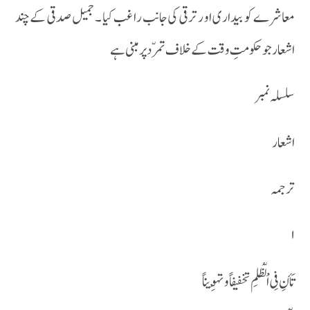
معاشرے کو بیداری او ر ترقی کی جانب راغب کیا ۔ جمیل صدقی کے چند
اشعار جو حکومتِ وقت کے خلاف تمرّد پر مبنی ہے
سلسلہ نمبر
اشعار
ترجمہ
۱
تَأنِ فِی اْلّظُلمِ تخفیفاً و تہْوِ یناً