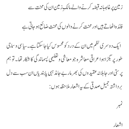
زمین پر غاصِبانہ قبضہ کرنے والے مالک ِ زمین ان کی محنت سے
فائدہ اٹھاتے ہیں اور محنت کرنے والوں کی محنت ضائع ہو جاتی ہے
ایک دوسری نظم میں ان کے درد کو محسوس کیا جا سکتا ہے۔ سیاسی و سماجی
طور پر بگڑا ہوا عراقی معاشرہ جو معاشی و تعلیمی پسماندگی کا شکار تھا ۔ تو ہم
پرستی او رجاہلانہ عقیدوں کی بھر مار بے جا مذہبی پابندیاں ان سب سے دل
برداشتہ جمیل صدقی کے یہ اشعار ملاحظہ ہوں :
نمبر
اشعار