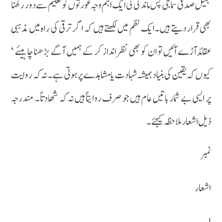
جمیل صدقی سماجی پس ماندگی کی ایک اہم وجہ عورتوں کو تعلیم سے دور رکھنا
بھی قرار دیتے ہیں۔ایک نظم میں لکھتے ہیں کہ اگر ترقی کی راہ میں مذہبی
عقائدآڑے آئیں تو ان کو بھی نظر انداز کر کے ہمیں آگے بڑھنا چاہیئے ‘
کیوں کہ یقین کی بنیاد ہمیشہ شہادت یا مشاہدے پر ہوتی ہے ۔ نہ کہ روایت
پر ایسی بے شمار باتیں عام ہیں جو صرف روایتاً ہیں نہ کہ شھادتاً ۔ مندرجہ
ذیل اشعار ملاحظہ کیجئے ۔
نمبر
اشعار
۱