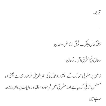
ترجمہ
۱
وَ قَدْ طال لِلْغَرب فَوقَ الا َرْض سلطان
وطَالَ فیِ الثّرقِ اقرار اذْ عان
زمین پر مغربی ممالک کے اقتدار و تمدّن کی عمر طویل تر ہور ہی ہے یعنی وہ
مسلسل ترقّی کر رہا ہے اور مشرق میں فرسودہ عقائد و روایات پروان چڑھ
رہے ہیں