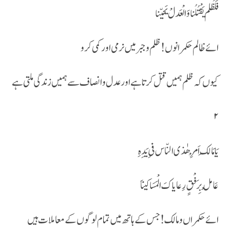
فَلّظُلم یَقْتُلُنا وَالْعَدلْ یَحیّنا
ائے ظالم حکمرانوں! ظلم و جبر میں نرمی اور کمی کرو
کیو ں کہ ظلم ہمیں قتل کر تا ہے اور عدل و انصاف سے ہمیں زندگی ملتی ہے
۲
یَا مَالِک اَمْرِ ھٰذی النّاس فیِ یَدِہِ
عَامِلْ بِرَفْقٍ رِعایاکَ الْمَسَاکیناَ
ائے حکمراں و مالک ! جس کے ہاتھ میں تمام لوگوں کے معاملات ہیں