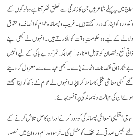
سماج میں یہ پہلے شاعر ہیں جن کا زندگی سے تعلق نظر آتا ہے وہ لوگوں کے
دکھ درد کو اپنا دکھ درد سمجھتے ہیں ۔ غریب و پسماندہ عوام کو انصاف و حقوق
دلانے کے لیے وہ حکومت ِ وقت کو للکارتے ہیں ۔ انہوں نے کبھی اپنے
ذاتی نفع و نقصان کو قابلِ اعتناء نہ سمجھا بلکہ تمرّد و بے باکی کے لیے انہیں
بے شمارذاتی نقصانات اٹھانے پڑے ۔ کبھی عہدے سے معزول کر دئیے
گئے کبھی معاشی تنگی کا سامنا کرنا پڑا۔انہوں نے عوام کے دکھ کو اپنا سمجھتے
ہوئے ان کی جہالت و پسماندگی پر آنسو بہائے۔
سماجی ‘تعلیمی ‘ معاشی پسماندگی کو دور کرنے او ران کا حل تلاش کرنے کے
لئے جمیل صدقی نے انتھک کوشش کی ۔ فرسودہ رسم و رواج میں محصور