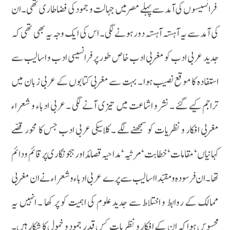
فرانسیسوں کی آمد سے پہلے مصر میں جہالت و جمود کی فضا طاری تھی۔ان
کی آمد سے یہ آہستہ آہستہ دور ہونے لگی ۔ اس کی ایک وجہ یہ بھی تھی کہ
جدید عربی ادب کو مغربی ادب خاص طور پر فرانسیسی ادب و اسالیب سے
استفادہ کا موقع نصیب ہوا ۔ بہت سے مغربی کتابوں کے عربی زبان میں
تراجم کیے گئے ۔ نشر و اشاعت میں تیزی آنے لگی ۔عربی ادباء و شعراء
مغربی افکار و نظریات کو سمجھنے لگے ۔ کلاسیکی عربی ادب جس کا محور قصّے
کہانیاں ‘ مقامات ‘ خطابت ‘ مرثیہ ‘ مداحیہ قصائد او رہجو نگاری پر قائم و دائم
تھا ۔ان فرسودہ و مقبّدا اسالیب سے پرے عربی ادباء و شعراء نے ان مغربی
ممالک کے روابط و اختلاط سے جدید علوم کی اہمیت کو پر کھا ۔ انہیں یہ
محسوس ہوا کہ ان کے افکار و نظریات کس قدر جمود و خمول کا شکار ہیں۔