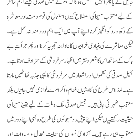
جائیں گے یا پھر اُنہیں تجسّس ہوگا کہ ہم نے جمیل صدقی جیسے اہم شاعر
کے لیے معتوب مسیحا کی اصطلاح کیوں استعمال کی قوم و ملّت او رمعاشرہ
کے دکھ درد کو انگیز کرنا اپنے آپ میں ایک اہم درد مندانہ عمل ہے۔
لیکن معاشرے کی بنیادی خرابیوں کا عادلانہ تجزیہ کرنا اور پھر جرأت ِ بے
باک کے ساتھ اس کا شعر و نثر میں اظہار سر فروشی کے مترادف ہوتا ہے۔
جمیل صدقی کی نظموں او ر اشعار میں سر فروشی کا یہی جذبہ ٹھاٹھیں مارتا
ہے ۔ لہذا اس طرح کی کاوشیںانعام و اکرام سے نوازی نہیں جاتیںبلکہ
معتوب ٹھہرائی جاتی ہیں۔ جمیل صدقی ملک و ملّت کے لیے یقینا مسیحا کی
حیثیت رکھتے ہیںلیکن اپنے پیش رو مسیحائوں کی طرح وہ بھی اپنے دور میں
معتوب ہی رہے ہیں۔ آزادیٔ نسواں کی حمایت ‘عدل و مساوات اور