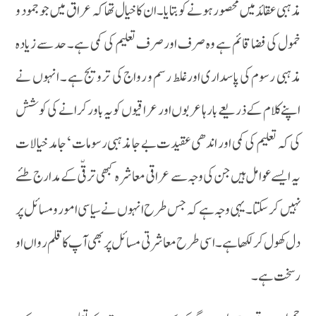
مذہبی عقائد میں محصور ہونے کو بتایا ۔ ان کا خیال تھا کہ عراق میں جو جمود و
خمول کی فضا قائم ہے وہ صرف او رصرف تعلیم کی کمی ہے۔ حد سے زیادہ
مذہبی رسوم کی پاسداری اورغلط رسم و رواج کی ترویج ہے ۔ انہوں نے
اپنے کلام کے ذریعے بارہا عربوں اور عراقیوں کو یہ باور کرانے کی کوشش
کی کہ تعلیم کی کمی اور اندھی عقیدت بے جا مذہبی رسومات ‘ جامد خیالات
یہ ایسے عوامل ہیں جن کی وجہ سے عراقی معاشرہ کبھی ترقّی کے مدارج طئے
نہیں کرسکتا ۔ یہی وجہ ہے کہ جس طرح انہوں نے سیاسی امور و مسائل پر
دل کھول کر لکھا ہے ۔ اسی طرح معاشرتی مسائل پر بھی آپ کا قلم رواں او
رسخت ہے ۔