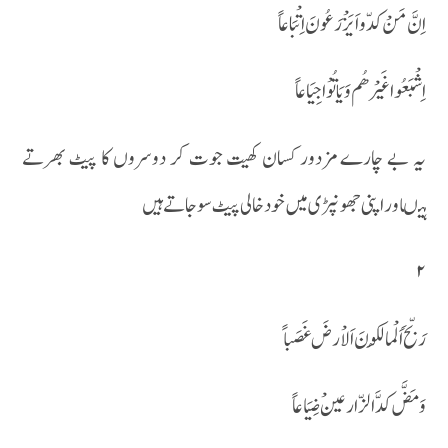
اِنَّ مَنْ کدّواَیَزْرَعُونَ اِتْبَا عاً
اِشْبَعُوا غَیْرھُم وَیَاتُوْ ا جِیَاعاً
یہ بے چارے مزدور کسان کھیت جوت کر دوسروں کا پیٹ بھرتے
ہیںاور اپنی جھونپڑی میں خود خالی پیٹ سو جاتے ہیں
۲
رَبّحَ اَلْما لِکُونَ اَلاْرضَ غَصَباً
وَ مَضَّ کدَّ الزّارعینْ ضِیَا عاً