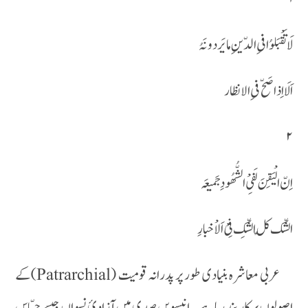
لَا تَقْبَلوُا فیِ الدّینِ ما یَردونَہُ
اَلَا اِذا صَحّ فیِ الا نظار
۲
اِنّ الْیَقِنَ لَفیِْ الشُّھُودِ جَمیعَہ
الشّک کُلّ الشّکِ فِیْ اَلاْخبارِ
عربی معاشرہ بنیادی طور پر پدرانہ قومیت (Patrarchial)کے
اصولوں پر کار بند رہا ہے ۔ انیسویں صدی میں آزادیٔ نسواں جیسے حسّاس