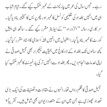
رہے۔ تیس سال کی عمر میں پارلیمنٹ کے ممبر منتخب کیے گئے ۔ایّامِ شباب
ہی میں انہیں بغداد کی تعلیمی کونسل کا ممبر او رپھر پریس کا مینیجر بنا دیا گیا ۔
سر کاری رسالہ ’’ الزّوراء ‘‘ کے ایڈیٹر مقرر کیے گئے ۔ ساتھ ہی اپیل
کورٹ کا ممبر بنادیا گیا۔ استنبول میں انہیں فقہ ٔ اسلامی کا استاد مقرر کیا گیا۔
کچھ سالوں تک بغداد کے لاء کالج میں بحیثیت لیکچرار بھی جمیل صدقی نے
اپنی خدمات انجام دیں۔پھر بغدا دسے انہیں ترکی پارلمینٹ کا ممبر منتخب کیا
گیا۔
جمیل صدقی کا قلم رواں تھا ۔ انہوں نے مقالات و تصنیفات کی ایک بڑی
تعداد چھوڑی ہے جن میں ان کے متعدد دیوان بھی شامل ہیں۔ تقریباً ۶