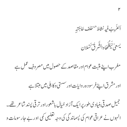
۲
اَلْغَربُ فیہ نشاط’‘ خلف حَا جَتِہِ
یسعیٰ لَیَلْفَھَا و الشَّرقُ کَسْلان
مغرب اپنے مثبت عوام او رمقاصد کے حصول میں مصروفِ عمل ہے
او رمشرق اپنے فرسودہ روایات او ر سستی و کاہلی میں مبتلا ہے
جمیل صدقی بنیادی طور پر ایک آزاد خیال با شعور اور ترقی پسند شاعر تھے۔
انہوں نے عراقی عوام کی پسماندگی کی وجہ تعلیمی کمی او ربے جا رسومات و