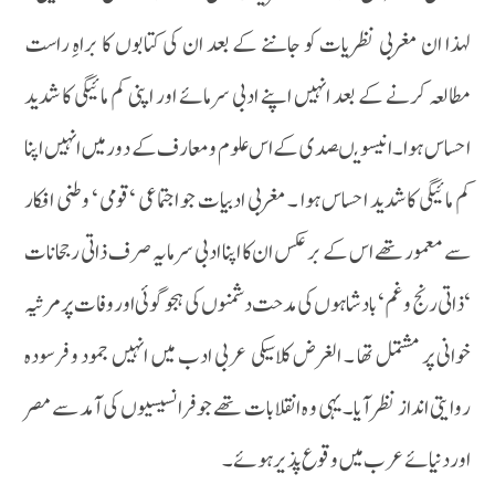
لہذا ان مغربی نظریات کو جاننے کے بعد ان کی کتابوں کا براہِ راست
مطالعہ کرنے کے بعد انہیں اپنے ادبی سرمائے اور اپنی کم مائیگی کا شدید
احساس ہوا ۔ انیسویںصدی کے اس علوم و معارف کے دو رمیں انہیں اپنا
کم مائیگی کا شدید احساس ہوا ۔ مغربی ادبیات جو اجتماعی ‘قومی ‘ وطنی افکار
سے معمور تھے اس کے بر عکس ان کا اپنا ادبی سرمایہ صرف ذاتی رجحانات
‘ذاتی رنج و غم ‘بادشاہوں کی مدحت دشمنوں کی ہجو گوئی او ر وفات پر مرثیہ
خوانی پر مشتمل تھا ۔ الغرض کلاسیکی عربی ادب میں انہیں جمود و فرسودہ
روایتی انداز نظر آیا۔یہی و ہ انقلابات تھے جو فرانسیسیوں کی آمد سے مصر
اور دنیائے عرب میں وقوع پذیر ہوئے۔