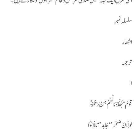
اسی طرح ایک جگہ جمیل صدقی سر کش و ظالم حکمرانوں کو للکارتے ہیں۔
سلسلہ نمبر
اشعار
ترجمہ
۱
قومُ‘ جُفَاۃ مَا لَھُمْ مِنْ رَحْمَۃً
لَولَانَ صَخر’‘ جَامِد’‘ مَا لَا نوُا