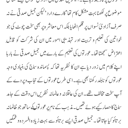
موضوع پر لکھنا بہت مشکل کام تھا’کارے دارد‘ لیکن جمیل صدقی نے نہ
صرف آزادیٔ نسوا ں پر قلم اٹھایا بلکہ اس معاشرہ پر بھی سخت چوٹ کی جو
خواتین کی تعلیم و تربیت او ر تہذیبی امور میں ان کی شرکت کو قابلِ
اعتراض سمجھتا تھا ۔ عورتوں کی تعلیم کے بارے میں جمیل صدقی نے بارہا
اپنے کلام میں زور دیا ہے ان کا نظریہ تھا کہ پسماندہ سماج کی بنیادی وجہ
عورتوں کو نا بلد رکھنا بھی ہے۔ اسی طرح عورتوں کے حجاب و پردے کے
آپ سخت مخالف تھے۔ ان کی عاقلانہ و عالمانہ نظریں اس وقت کے جامد
سماج کا حصار کیے ہوئے تھیں۔مذہب کے نام پر عورتوںکے ساتھ جو ظالمانہ
بر تائو کیا جاتا تھا ۔ جمیل صدقی ایسے برتائو سے بہت زیادہ افسردہ و غمگین