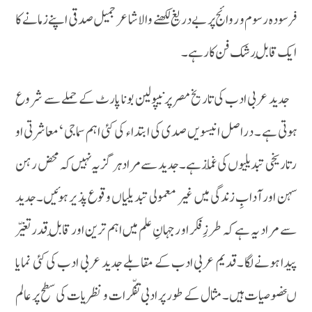
فرسودہ رسوم و روائج پر بے دریغ لکھنے والا شاعر جمیل صدقی اپنے زمانے کا
ایک قابلِ رشک فن کا ر ہے ۔
جدید عربی ادب کی تاریخ مصر پر نیپولین بونا پارٹ کے حملے سے شروع
ہوتی ہے ۔ دراصل انیسویں صدی کی ابتداء کی کئی اہم سماجی ‘ معاشرتی او
رتاریخی تبدیلیوں کی غمّاز ہے۔جدید سے مراد ہر گز یہ نہیں کہ محض رہن
سہن اور آدابِ زندگی میں غیر معمولی تبدیلیاں وقوع پذیر ہوئیں۔جدید
سے مراد یہ ہے کہ طرزِ فکر او رجہانِ علم میں اہم ترین اور قابلِ قدر تغیّر
پیدا ہونے لگا ۔قدیم عربی ادب کے مقابلے جدید عربی ادب کی کئی نمایا
ںخصوصیات ہیں۔ مثال کے طور پر ادبی تفکّرات و نظریات کی سطح پر عالم