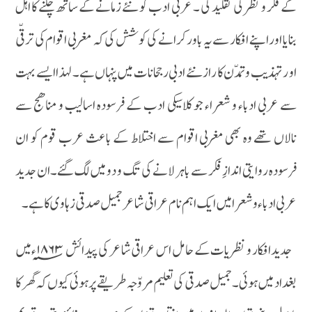
کے فکر و نظر کی تقلید کی ۔ عربی ادب کو نئے زمانے کے ساتھ چلنے کا اہل
بنایا اور اپنے افکار سے یہ باور کرانے کی کوشش کی کہ مغربی اقوام کی ترقّی
او ر تہذیب و تمدّن کا راز نئے ادبی رجحانات میں پنہاں ہے۔ لہذا ایسے بہت
سے عربی ادباء و شعراء جو کلاسیکی ادب کے فرسودہ اسالیب و مناھج سے
نالاں تھے وہ بھی مغربی اقوام سے اختلاط کے باعث عرب قوم کو ان
فرسودہ روایتی اندازِ فکر سے باہر لانے کی تگ و دو میں لگ گئے۔ان جدید
عربی ادباء و شعرا میں ایک اہم نام عراقی شاعر جمیل صدقی زہاوی کا ہے ۔
جدید افکار و نظریات کے حامل اس عراقی شاعر کی پیدائش۱۸۶۳؁ء میں
بغداد میں ہوئی ۔ جمیل صدقی کی تعلیم مروّجہ طریقے پر ہوئی کیوں کہ گھر کا