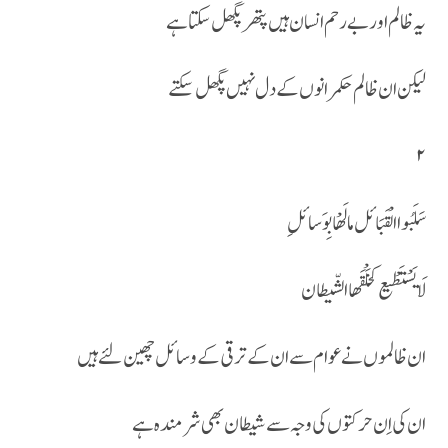
یہ ظالم او ربے رحم انسان ہیں پتھر پگھل سکتا ہے
لیکن ان ظالم حکمرانوں کے دل نہیں پگھل سکتے
۲
سَلَبُوا الْقَبَا ئل ما لَھْا بِوَسائلِ
لَا یَسْتَطْیع کخَلْقَھا الشّیطان
ان ظالموں نے عوام سے ان کے ترقی کے وسائل چھین لئے ہیں
ان کی اِن حرکتوں کی وجہ سے شیطان بھی شرمندہ ہے