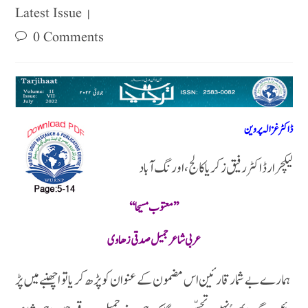
Latest Issue
0 Comments
ڈاکٹر غزالہ پروین
لیکچرار ڈاکٹر رفیق زکریا کالج ، اورنگ آباد
’’معتوب مسیحا ‘‘
عربی شاعر جمیل صدقی زھاوی
ہمارے بے شمار قارئین اس مضمون کے عنوان کو پڑ ھ کر یا تو اچھنبے میں پڑ