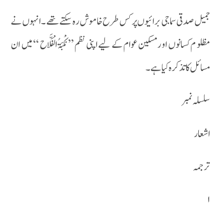
جمیل صدقی سماجی برائیوں پر کس طرح خاموش رہ سکتے تھے ۔ انہوں نے
مظلو م کسانوں او رمسکین عوام کے لیے اپنی نظم ’’ نکْبَۃُ الْفَلَّاح ‘‘ میں ان
مسائل کا تذکرہ کیا ہے۔
سلسلہ نمبر
اشعار
ترجمہ
۱