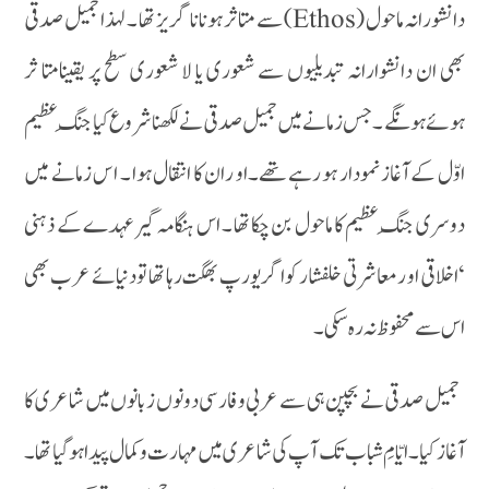
دانشورانہ ماحول (Ethos) سے متاثر ہونا نا گریز تھا ۔ لہذا جمیل صدقی
بھی ان دانشوارانہ تبدیلیوں سے شعوری یا لا شعوری سطح پر یقینامتا ثر
ہوئے ہونگے ۔ جس زمانے میں جمیل صدقی نے لکھنا شروع کیا جنگِ عظیم
اوّل کے آغاز نمودار ہو رہے تھے۔او ران کا انتقال ہوا ۔ ا س زمانے میں
دوسری جنگِ عظیم کا ماحول بن چکا تھا ۔ اس ہنگامہ گیر عہدے کے ذہنی
‘اخلاقی او ر معاشرتی خلفشار کو اگر یورپ بھگت رہا تھا تو دنیائے عرب بھی
اس سے محفوظ نہ رہ سکی۔
جمیل صدقی نے بچپن ہی سے عربی و فارسی دونوں زبانوں میں شاعری کا
آغاز کیا ۔ ایّامِ شباب تک آپ کی شاعری میں مہارت و کمال پیدا ہوگیا تھا۔