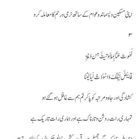
اپنی مسکین و پسماندہ عوام کے ساتھ نرمی و رحم کا معاملہ کرو
۳
لَھَوتَ عَنّاَ بِمَا اُوتیتََ مِن دَعْۃِ
فَاْ بیَضّ لَیْلَکَ وَ اسْوَدَتْ لَیاَ لیْنَا
کشادگی او رجاہ و مرتبہ کو پاکر تم ہم سے غافل ہو گئے ہو
تمہاری رات روشن و تابناک ہے او رہماری رات تاریک ہے