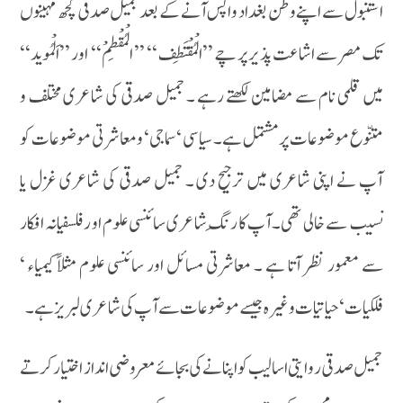
استنبول سے اپنے وطن بغداد واپس آنے کے بعد جمیل صدقی کچھ مہینوں
تک مصر سے اشاعت پذیر پر چے ’’الْمُقْتَطِف ‘‘ ’’ الْمُقْطِمْ‘‘ اور ’’اَلْمُوید‘‘
میں قلمی نام سے مضامین لکھتے رہے ۔ جمیل صدقی کی شاعری مختلف و
متنّوع موضوعات پر مشتمل ہے ۔ سیاسی ‘ سماجی‘ و معاشرتی موضوعات کو
آپ نے اپنی شاعری میں ترجیح دی ۔ جمیل صدقی کی شاعری غزل یا
نسیب سے خالی تھی۔آپ کا رنگِ شاعری سائنسی علوم او رفلسفیانہ افکار
سے معمور نظر آتا ہے ۔ معاشرتی مسائل اور سائنسی علوم مثلاً کیمیاء ‘
فلکیات ‘ حیاتیات وغیرہ جیسے موضوعات سے آپ کی شاعری لبریز ہے ۔
جمیل صدقی روایتی اسالیب کو اپنانے کی بجائے معروضی انداز اختیار کرتے