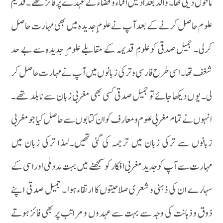
ماحول دینی تھا ۔ والد بغداد میں افتاء و قضا ء کے عہدے پر فائز تھے ۔قدیم
علوم حاصل کرنے کے بعد آپ نے علوم ِ جدیدہ میں بھی مہارت حاصل
کرلی۔ جمیل صدقی کو علومِ قدیمہ کے مقابلے علوم ِ جدیدہ سے بے حد
شغف تھا ۔ اسی طرح فارسی و ترکی زبانوں میں آپ نے مہارت حاصل کر
لی۔ یو ں دیکھا جائے تو جمیل صدقی کسی بھی مغربی زبان سے نا بلد تھے۔
انہوں نے تمام مغربی علوم و معارف کو ان کتابوں سے حاصل کیا جو مغربی
زبانوں سے ترکی زبان میں ترجمہ کی گئی تھیں۔لہذا ترکی زبان میں
مہارت سے آپ کو جدید مغربی افکار کو سمجھنے میں بہت مدد ملی اور اسی کے
سہارے ان کی ذہنی و شعری صلاحیتوں کا ارتقاء ہوا ۔ جمیل صدقی اپنے
ذوق و ذہانت کی وجہ سے بہت سے عہدوں و مراتب پر بھی فائز ہوتے