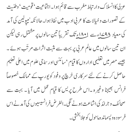
عِزلی کا انسلاک و ارتباط مغرب سے قائم ہوا ۔ اجتماعیت ‘قومیت ‘ وطنیت
کے تصورات و خیالات کا عربی ادب میں نفاذہوا۔حالانکہ نیپولین کی آمد
کی معیاد ۱۷۹۸؁ء سے ۱۸۰۱؁ء تک تقریباً تین سالوں پر مشتمل رہی لیکن
ان تین سالوں میں عالم عربی پر بہت سے مثبت اثرات مرتّب ہوئے ۔
جیسے مصر میں تعلیمی اداروں کا قیام ‘سائنسی او رسماجی علوم میں اعلی تعلیم
حاصل کرنے کے لئے سرکاری خرچ پر و فود کو یورپ کے ممالک خصوصاً
فرانس بھیجنا وغیرہ ۔اس طرح پریس کا قیام عمل میں آیا ۔ بہت سے
صحائف و جرائد کی اشاعت ہونے لگی۔الغرض فرانسیسیوں کی آمد نے اس
فرسودہ و پسماندہ ماحول کو جلا بخشی ۔