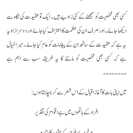
کسی بھی شخصیت کو سمجھنے کے کئی زاویے ہیں ۔ ایک تو عقیدت کی نگاہ سے
دیکھا جائے ۔اورصرف ان کی عظمت کا اعتراف کیاجائے اور دوسرا زاویہ
یہ ہے کہ عقیدت کے ساتھ ان کے پیغامات کو عام کیا جائے ۔ میرا خیال
ہے کہ کسی بھی شخصیت کو ماننے کا یہ طریقہ سب سے اہم ہے
۔۔۔۔۔۔۔۔
میں اپنی بات کا آغاز اقبال کے اس شعر سے کرنا چاہتاہوں :
افراد کے ہاتھوں میں ہے اقوام کی تقدیر
ہر فرد ہے ملت کے مقدر کا ستارہ