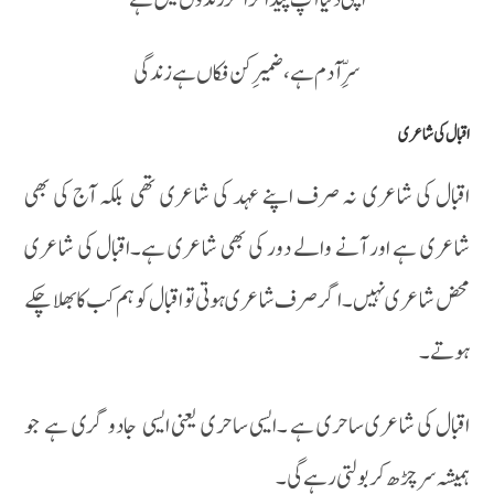
سرِّآدم ہے، ضمیرِ کن فکاں ہے زندگی
اقبال کی شاعری
اقبال کی شاعری نہ صرف اپنے عہد کی شاعری تھی بلکہ آج کی بھی
شاعری ہے اور آنے والے دور کی بھی شاعری ہے۔اقبال کی شاعری
محض شاعری نہیں ۔ اگر صرف شاعری ہوتی تو اقبال کو ہم کب کا بھلا چکے
ہوتے ۔
اقبال کی شاعری ساحری ہے ۔ایسی ساحری یعنی ایسی جادو گری ہے جو
ہمیشہ سر چڑھ کر بولتی رہے گی۔