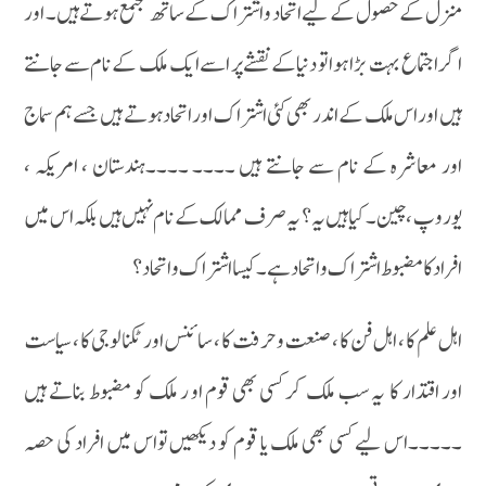
منزل کے حصول کے لیے اتحاد و اشتراک کے ساتھ مجتمع ہوتے ہیں۔ اور
اگر اجتماع بہت بڑا ہوا تو دنیا کے نقشے پر اسے ایک ملک کے نام سے جانتے
ہیں اور اس ملک کے اندر بھی کئی اشتراک اور اتحاد ہوتے ہیں جسے ہم سماج
اور معاشرہ کے نام سے جانتے ہیں ۔۔۔۔ ۔۔۔۔ہندستان ، امریکہ ،
یوروپ ، چین ۔ کیا ہیں یہ؟ یہ صرف ممالک کے نام نہیں ہیں بلکہ اس میں
افراد کا مضبوط اشتراک و اتحاد ہے ۔کیسا اشتراک و اتحاد ؟
اہل علم کا ، اہل فن کا ، صنعت و حرفت کا ، سائنس اور ٹکنالوجی کا ، سیاست
اور اقتدار کا یہ سب ملک کر کسی بھی قوم او ر ملک کو مضبوط بناتے ہیں
۔۔۔۔۔اس لیے کسی بھی ملک یا قوم کو دیکھیں تواس میں افراد کی حصہ