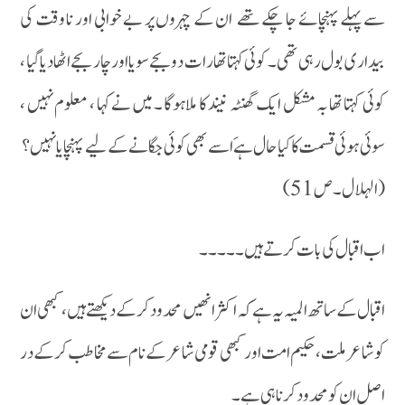
سے پہلے پہنچائے جا چکے تھے ان کے چہروں پر بے خوابی اور نا وقت کی
بیداری بول رہی تھی ۔ کوئی کہتا تھا رات دو بجے سویا اور چار بجے اٹھا دیا گیا ،
کوئی کہتا تھا بہ مشکل ایک گھنٹہ نیند کا ملاہوگا ۔ میں نے کہا ، معلوم نہیں ،
سوئی ہوئی قسمت کا کیا حال ہے َ اسے بھی کوئی جگانے کے لیے پہنچا یا نہیں ؟
( الہلال۔ص51)
اب اقبال کی بات کرتے ہیں۔۔۔۔۔
اقبال کے ساتھ المیہ یہ ہے کہ اکثر انھیں محدود کر کے دیکھتے ہیں ، کبھی ان
کو شاعر ملت ، حکیم امت اور کبھی قومی شاعر کے نام سے مخاطب کر کے در
اصل ان کو محدود کرنا ہی ہے۔