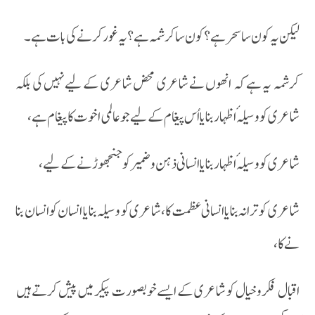
لیکن یہ کون سا سحر ہے ؟ کون سا کرشمہ ہے ؟ یہ غور کرنے کی بات ہے ۔
کرشمہ یہ ہے کہ انھوں نے شاعری محض شاعری کے لیے نہیں کی بلکہ
شاعری کو وسیلہٴ اظہار بنایا اُس پیغام کے لیے جو عالمی اخوت کا پیغام ہے ،
شاعری کو وسیلہٴ اظہار بنایا انسانی ذہن و ضمیر کو جنجھوڑنے کے لیے ،
شاعری کوترانہ بنایا انسانی عظمت کا ، شاعری کو وسیلہ بنایا انسان کو انسان بنا
نے کا ،
اقبال فکر وخیال کو شاعری کے ایسے خوبصورت پیکر میں پیش کرتے ہیں