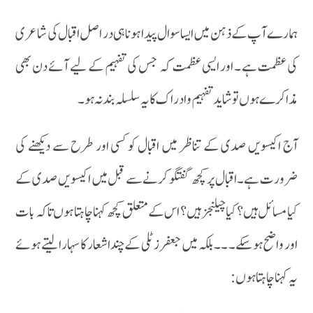
ہمارے آپ کے ذہن میں ایسا سوال پیدا ہونا ہی در اصل اقبال کی شاعری
کی عظمت ہے ۔ اور ایسی عظمت کہ جس کی تفہیم کے لیے آئے دن بھی
مذاکرے ہوں تو شاید تفہیم و ادراک کا یہ سلسلہ بند نہ ہو۔
آج اکیسویں صدی کے تناظر میں اقبال کو کسی اور طرح سے دیکھنے کی
ضرورت ہے۔اقبال پر کچھ گفتگو کرنے سے قبل میں اکیسویں صدی کے
کیا مسائل ہیں ؟ کیا چیلنجز ہیں؟ اس کے متعلق کچھ کہنا چاہتا ہوں تاکہ بات
اور واضح ہوسکے۔ ۔۔ بلکہ میں جعفر زٹلی کے چند اشعار کا سہارا لیتے ہوئے
یہ کہنا چاہتا ہوں :