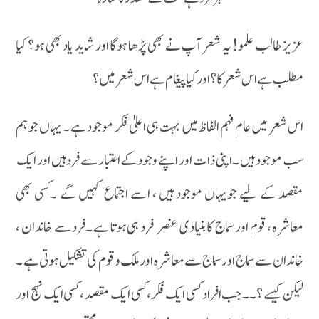
عزیز طالب علمو! یہ شعر آپ نے بھی پڑھا ہوگا اور شاید یاد بھی ہو؟ کیا
مطلب ہے اس شعر کا؟ اور کیا پیغام ہے اس شعر میں ؟
اس شعر میں عام فہم الفاظ میں بہت ہی اعلیٰ فکر موجود ہے ۔ یہاں جو ہم
سب موجود ہیں ۔ اپنی ذات او ر اپنے وجود کے اعتبار سے فرد ہیں اور ایک
مقصد کے لیے جویہاں موجود ہیں ، اسے اجتماع کہیں گے ۔کسی بھی
معاشرہ ، قوم اور سماج کا بنیادی عنصر فرد ہی ہوتا ہے ۔فرد سے خاندان ،
خاندان سے سماج اور سماج سے معاشرہ اور ملک و قو م کی تشکیل ہوتی ہے ۔
لیکن کیسے ؟ ۔۔ جب افراد کسی ایک فکر، کسی ایک مقصد ، کسی ایک نہج اور