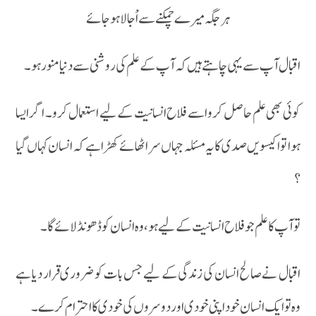
ہر جگہ میرے چمکنے سے اْجالا ہوجائے
اقبال آپ سے یہی چاہتے ہیں کہ آپ کے علم کی روشنی سے دنیا منور ہو ۔
کوئی بھی علم حاصل کرو اسے فلاح انسانیت کے لیے استعمال کرو۔ اگر ایسا
ہوا تو اکیسویں صدی کا یہ مسئلہ جہاں سر اٹھائے کھڑا ہے کہ انسان کہاں گیا
؟
تو آپ کا علم جو فلاح انسانیت کے لیے ہو، وہ انسان کو ڈھونڈ لائے گا۔
اقبال نےصالح انسان کی زندگی کے لیے جس بات کو ضروری قرار دیا ہے
وہ تو ایک انسان خود اپنی خودی اور دوسروں کی خودی کا احترام کرے۔