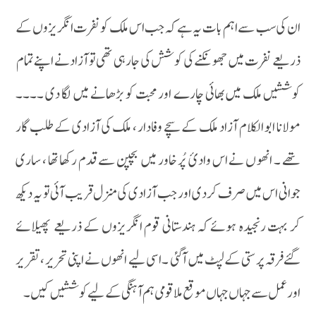
ان کی سب سے اہم بات یہ ہے کہ جب اس ملک کو نفرت انگریزوں کے
ذریعے نفرت میں جھونکنے کی کوشش کی جارہی تھی تو آزاد نے اپنے تمام
کوششیں ملک میں بھائی چارے اور محبت کو بڑھانے میں لگا دی ۔۔۔۔
مولانا ابو الکلام آزاد ملک کے سچے وفادار ، ملک کی آزادی کے طلب گار
تھے ۔ انھو ں نے اس وادیٴ پُر خاور میں بچپن سے قدم رکھا تھا ، ساری
جوانی اس میں صرف کردی اور جب آزادی کی منزل قریب آئی تو یہ دیکھ
کر بہت رنجیدہ ہوئے کہ ہندستانی قوم انگریزوں کے ذریعے پھیلائے
گئےفرقہ پرستی کےلپٹ میں آگئی ۔اسی لیے انھوں نے اپنی تحریر ، تقریر
اور عمل سے جہاں جہاں موقع ملا قومی ہم آہنگی کے لیے کوششیں کیں ۔