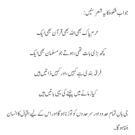
جواب شکوہ کا یہ شعر سنیں:
حرم پاک بھی اللہ بھی قرآن بھی ایک
کچھ بڑی بات تھی، ہوتے جو مسلمان بھی ایک
فرقہ بندی ہے کہیں، اور کہیں ذاتیں ہیں
کیا زمانے میں پنپنے کی یہی باتیں ہیں
جی ہاں تمام حدود اور سرحدوں کو توڑنا ہوگا اور اس کے لیے اقبال کا انسان
بننا ہوگا۔