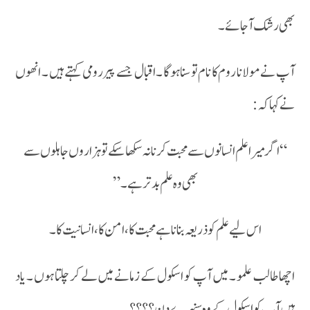
بھی رشک آجائے۔
آپ نے مولانا روم کا نام تو سنا ہوگا ۔ اقبال جسے پیر رومی کہتے ہیں ۔ انھوں
نے کہا کہ :
“اگر میر اعلم انسانوں سے محبت کرنا نہ سکھا سکے تو ہزاروں جاہلوں سے
بھی وہ علم بد تر ہے ۔”
اس لیے علم کو ذریعہ بنانا ہے محبت کا، امن کا ، انسانیت کا۔
اچھا طالب علمو ۔ میں آپ کو اسکول کے زمانے میں لے کر چلتا ہوں ۔ یاد
ہیں آپ کو اسکول کے وہ سنہرے دن ؟؟؟؟