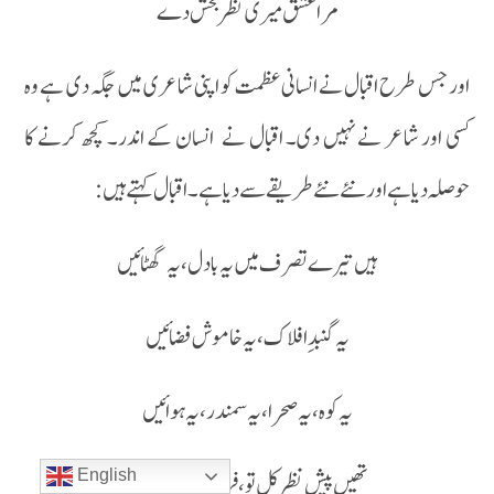
مرا عشق میری نظر بخش دے
اور جس طرح اقبال نے انسانی عظمت کو اپنی شاعری میں جگہ دی ہے وہ
کسی اور شاعر نے نہیں دی۔ اقبال نے انسان کے اندر۔ کچھ کرنے کا
حوصلہ دیا ہے اور نئے نئے طریقے سے دیا ہے ۔ اقبال کہتے ہیں :
ہیں تیرے تصرف میں یہ بادل ، یہ گھٹائیں
یہ گنبدِ افلاک ، یہ خاموش فضائیں
یہ کوہ ، یہ صحرا ، یہ سمندر ، یہ ہوائیں
English
تھیں پیشِ نظر کل تو، فرشتوں کی ادائیں