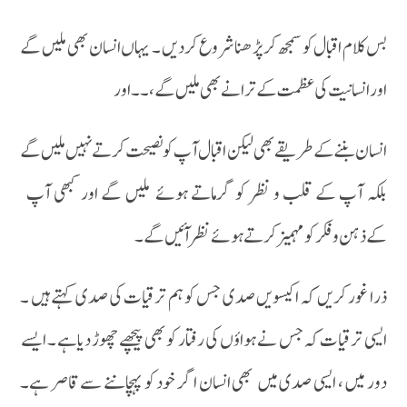
بس کلام اقبال کو سمجھ کر پڑھنا شروع کردیں ۔ یہاں انسان بھی ملیں گے
اور انسانیت کی عظمت کے ترانے بھی ملیں گے ،۔۔اور
انسان بننے کے طریقے بھی لیکن اقبال آپ کو نصیحت کرتے نہیں ملیں گے
بلکہ آپ کے قلب و نظر کو گرماتے ہوئے ملیں گے اور کبھی آپ
کےذہن و فکر کو مہمیز کرتے ہوئے نظر آئیں گے ۔
ذرا غور کریں کہ اکیسویں صدی جس کو ہم ترقیات کی صدی کہتے ہیں ۔
ایسی ترقیات کہ جس نے ہواؤں کی رفتار کو بھی پیچھے چھوڑ دیا ہے ۔ ایسے
دور میں ، ایسی صدی میں بھی انسان اگر خود کو پہچاننے سے قاصر ہے۔