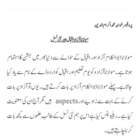
پروفیسر خواجہ محمد اکرام الدین
مولانا آزاد اقبال اور نئی نسل
مولانا ابوالکلام آزاد اور اقبال کےحوالے سے دنیا بھر میں جشن کا اہتمام
ہوتا ہے۔ مولانا آزاد وکو یوم تعلیم اور اقبال کو اردو ڈے کے نام سے یاد کیا
جا تا ہے۔پہلے مولانا ابوالکلام آزاد پر بات کرتے ہیں ۔ یوں تو آزاد پر بات
کرنے کے بہت سے زاویے اور aspects ہیں مگر آج ان کی معنویت
کیا ہے ۔ ریلیوینس کیا ہے اس پر ہم نئی نسل کے طالب علموں سے کچھ بات
کرنا چاہتے ہیں ۔