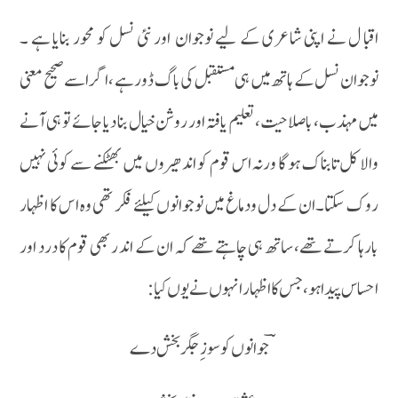
اقبا ل نے اپنی شاعری کے لیے نوجوان اور نئی نسل کو محور بنایا ہے ۔
نوجوان نسل کے ہاتھ میں ہی مستقبل کی باگ ڈور ہے ، اگر اسے صحیح معنی
میں مہذب، باصلاحیت، تعلیم یافتہ اور روشن خیال بنا دیا جائے تو ہی آنے
والا کل تابناک ہو گا ورنہ اس قوم کو اندھیروں میں بھٹکنے سے کوئی نہیں
روک سکتا۔ان کے دل ودماغ میں نوجوانوں کیلئے فکر تھی وہ ا س کا اظہار
بارہا کرتے تھے، ساتھ ہی چاہتے تھے کہ ان کے اند ر بھی قوم کا درد اور
احساس پیدا ہو ، جس کا اظہار انہوں نے یوں کیا:
ؔجوانوں کو سوز ِ جگر بخش دے