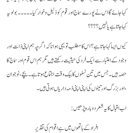
کہا جائے گا اس نے پورے سماج اور قوم کو ذلیل و خوار کیا۔۔۔۔۔ بولو یہ
کہاجاتا ہے یا نہیں ؟؟؟؟
کیوں ایسا کہا جاتا ہے ؟ اس کا مطلب تو یہی ہوانا کہ اگر چہ ہم اپنی ذات اور
وجود کے اعتبار سے ایک فرد کی حیثیت رکھتے ہیں مگر ہم اس قوم اور سماج کا
حصہ ہیں ۔جس میں تین نسلوں کابیک وقت اجتماع ہوتا ہے ۔بچے ، نوجوان
، اور بزرگ اور تینوں کی اپنی اپنی ذمہ داریاں ہوتی ہیں۔
اب اقبال کا یہ شعر دوبارہ پڑھیں :
افراد کے ہاتھوں میں ہے اقوام کی تقدیر