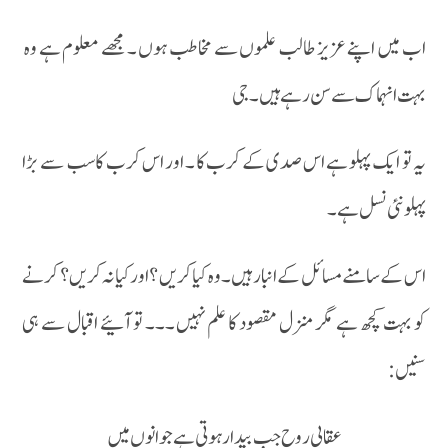
اب میں اپنے عزیز طالب علموں سے مخاطب ہوں ۔ مجھے معلوم ہے وہ
بہت انہماک سے سن رہے ہیں ۔ جی
یہ تو ایک پہلو ہے اس صدی کے کرب کا ۔ اور اس کرب کاسب سے بڑا
پہلو نئی نسل ہے ۔
اس کے سامنے مسائل کے انبار ہیں ۔ وہ کیا کریں ؟اور کیا نہ کریں ؟ کرنے
کو بہت کچھ ہے مگر منزل مقصود کا علم نہیں ۔۔۔ تو آئیے اقبال سے ہی
سنیں :
عقابی روح جب بیدار ہوتی ہے جوانوں میں