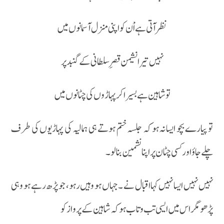
نظر آتی ہے اْن کو اپنی منزل آسمانوں میں
نہیں تیرا نشیمن قصرِ سلطانی کے گنبد پر
تو شاہین ہے بسیرا کر پہاڑوں کی چٹانوں میں
تو پیارے بچو ایسا نہ ہو کہ جلسہ ختم ہوتے ہی ہمالیہ کی پہاڑیوں کی طرف
چلے جاؤ اور کسی چٹان پر اپنا نشمین بنا لو ۔
نہیں نہیں ایسا نہیں کہا اقبال نے ۔ جہاں ہو وہیں رہو، جو پڑھ رہے ہو وہی
پڑھو مگر اس میں ایسی تب و تاب ہو کہ شاہین کے پرواز کو