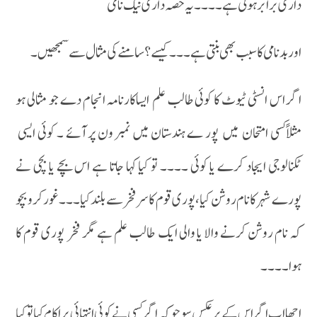
داری برابر ہوتی ہے۔۔۔۔یہ حصہ داری نیک نامی
اور بدنامی کا سبب بھی بنتی ہے ۔۔۔کیسے ؟ سامنے کی مثال سے سمجھیں ۔
اگر اس انسٹی ٹیوٹ کا کوئی طالب علم ایساکارنامہ انجام دے جو مثالی ہو
مثلاًکسی امتحان میں پور ے ہندستان میں نمبر ون پر آئے ۔ کوئی ایسی
ٹکنالوجی ایجاد کرے یا کوئی ۔۔۔۔ تو کیا کہا جاتا ہے اس بچے یا بچی نے
پورے شہر کا نام روشن کیا ، پوری قوم کا سر فخر سے بلندکیا ۔۔۔غور کرو بچو
کہ نام روشن کرنے والا یا والی ایک طالب علم ہے مگر فخر پوری قوم کا
ہوا۔۔۔۔
اچھا اب اگر اس کے بر عکس سوچو کہ اگر کسی نے کوئی انتہائی برا کام کیا تو کیا