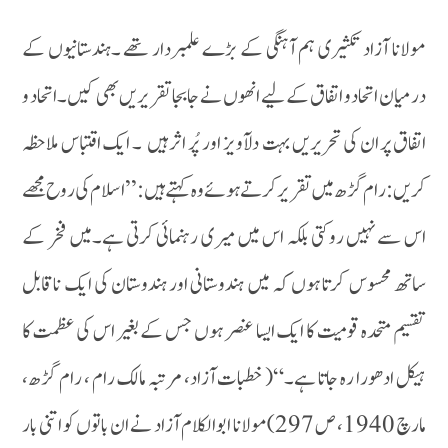
مولانا آزاد تکثیری ہم آہنگی کے بڑے علمبردار تھے ۔ہندستانیوں کے
درمیان اتحاد و اتفاق کے لیے انھو ں نے جابجا تقریریں بھی کیں۔ اتحاد و
اتفاق پر ان کی تحریریں بہت دلآویز اور پُر اثر ہیں ۔ ایک اقتباس ملاحظہ
کریں :رام گڑھ میں تقریر کرتے ہوئے وہ کہتے ہیں : ’’اسلام کی روح مجھے
اس سے نہیں روکتی بلکہ اس میں میری رہنمائی کرتی ہے۔میں فخر کے
ساتھ محسوس کرتا ہوں کہ میں ہندوستانی اور ہندوستان کی ایک ناقابل
تقسیم متحدہ قومیت کا ایک ایسا عنصر ہوں جس کے بغیر اس کی عظمت کا
ہیکل ادھورا رہ جاتا ہے۔“( خطبات آزاد، مرتبہ مالک رام ، رام گڑھ،
مارچ 1940، ص 297)مولانا ابوالکلام آزاد نے ان باتوں کو اتنی بار