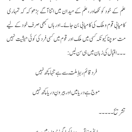
علم کے خود کو نکھاور، علم کے میدان میں اتنا آگے بڑھو کہ کہ تمہاری
کامیابی قوم و ملک کی کامیابی بن جائے ۔اور ہاں کبھی صرف خود کے لیے
مت سوچنا کیونکہ کسی میں ملک اور قوم میں کسی فرد کی کوئی حیثیت نہیں
۔۔۔ اقبال کی زبان میں ہی سن لیں :
فرد قائم ربطِ ملّت سے ہے تنہا کچھ نہیں
موج ہے دریا میں اور بیرونِ دریا کچھ نہیں
تشریح۔۔۔۔۔
اپنی دنیا آپ پیدا کر اگر زندوں میں ہے