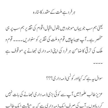
ہر فرد ہے ملت کے مقدر کا ستارہ
یعنی ہم سب جو یہاں موجود ہیں بقول اقبال اقوام کی تقدیر ہم سب پر ہی
منحصر ہے ۔ آپ جیسا چاہیں قوم و ملت کی تقدیر کو سنواریں ۔۔۔۔ قوم و
ملک کی ترقی کا ضامن ہر فرد کی اپنی ذمہ داری نبھانے پر موقوف ہے
۔۔۔۔
سوال یہ ہے کہ کیا اور کونسی ذمہ داری؟؟؟
عزیز طالب علمو!میں آپ سے کوئی بڑی ذمہ داری نبھانے کی بات نہیں
کررہاہوں۔ آپ کی صرف ایک ذمہ داری ہے کہ بہ حیثیت ایک طالب