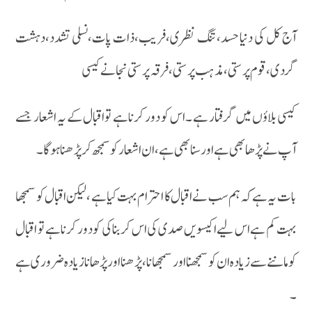
آج کل کی دنیا حسد،تنگ نظری،فریب،ذات پات،نسلی تشدد،دہشت
گردی،قوم پرستی،مذہب پرستی،فرقہ پرستی نجانے کیسی
کیسی بلاؤں میں گرفتار ہے ۔ اس کو دور کرنا ہے تواقبال کے یہ اشعار جسے
آپ نے پڑھا بھی ہے اور سنا بھی ہے ، ان اشعار کو سمجھ کر پڑھنا ہوگا۔
بات یہ ہے کہ ہم سب نے اقبال کا احترام بہت کیا ہے ، لیکن اقبال کو سمجھا
بہت کم ہے اس لیے اکیسویں صدی کی اس کربناکی کو دور کرنا ہے تو اقبال
کو ماننے سے زیادہ ان کو سمجھنا اور سمجھانا ، پڑھنا اور پڑھانا زیادہ ضروری ہے
۔