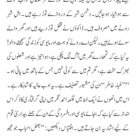
سے ہوشیار ہوجائیں ۔ دشمن شہر کے دروازے توڑ رہے ہیں ۔ اہلِ شہر
رونے میں مصروف ہیں۔ ڈاکوؤں نے قفل توڑ دیے ہیں اور گھر والے
سوئے ہوئے ہیں۔ لیکن اے رونے کو ہمت اور مایوسی کو زندگی سمجھنے والو!
یہ کیا ہے کہ تمھارے گھر میں آگ لگ چکی ہے، ہوا تیز ہے اور شعلوں کی
بھڑک سخت ہے، مگر تم میں سے کوئی نہیں جس کے ہاتھ میں پانی ہو ۔
‘‘’’غبار خاطر‘‘ ان کی مشہور تصنیف ہے ۔یہ ادب عالیہ کا شاہکار ہے ۔
اس میں انھوں نے ایک خط میں قلعہ احمد نگر میں اپنی گرفتاری کا ذکر اس
انداز سے کیا ہے کہ بجائے مایوسی اور افسردگی کے ان کے جملے بیداریٴ قوم
کے لیے اشاریہ بن جاتے ہیں ۔ اقتباس دیکھیں : ’’بعض احباب جو مجھ