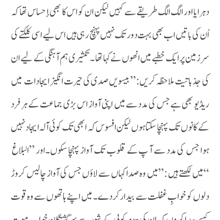
دہرایا اور الگ الگ طریقے سے کہیں لیکن ان کو اس کا بھی إحساس تھا کہ
اُن کی باتیں اب بھی بہت دور تک نہیں پہنچ رہی ہیں اس لیے اسی کلکتے کی
سر زمین پر ایک خطبے میں انھوں نے کہا تھا ۔ تکثیری ہم آہنگی کے لیے ان
کی جذباتیت ملاحظہ کریں:’’بیسویں صدی کی حیرت انگیز ایجادات میں
ریڈیو بھی ہے جس کی مدد سے میں اپنی آواز اس بڑی جماعت کے ہر فرد
کے کانوں تک پہنچا سکتا ہوں لیکن افسوس کہ ابھی تک کوئی آلہ ایجاد نہیں
ہوا جس کی مدد سے آ پ کے قلوب تک آواز پہنچا سکوں۔اور ’’البلاغ
‘‘میں لکھتے ہیں :’’میں وہ صدا کہاں سے لاؤں جس کی آواز چالیس کروڑ
دلوں کو خوابِ غفلت سے بیدار کردے۔ میں اپنے ہاتھوں سے وہ قوت
کیسے پیدا کروں کہ ان کی سینہ کوبی کے شور سے سرگشتگانِ خواب موت