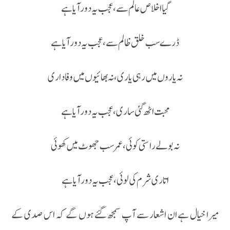
گیا اخلاص عالم سے، عجب یہ دور آیا ہے
ڈرے سب خلق ظالم سے، عجب یہ دور آیا ہے
نہ یاروں میں رہی یاری، نہ بھائیوں میں وفاداری
محبت اٹھ گئی ساری ،عجب یہ دور آیا ہے
نہ بولے راستی کوئی ، عمر سب جھوٹ میں کھوئی
اتاری شرم کی لوئی، عجب یہ دور آیا ہے
میرا خیال ہے ان اشعار سے آپ سمجھ گئے ہوں گے کہ اس صدی کے