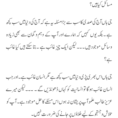
مسائل کیا ہیں ؟
جی ہاں آج کی صدی کا سب سے بڑا مسئلہ یہ ہے کہ آج کی دنیا میں سب کچھ
ہے ۔ بلکہ یوں کہیں کہ ہمارے اور آپ کے وہم و گمان سے بھی زیادہ
وسائل موجود ہیں ۔ ۔۔ لیکن ایک چیز غائب ہے ۔ بتا سکتے ہیں کیا غائب
ہے ؟
جی ہاں اس بھری پڑی دنیا میں سب کچھ ہے مگر انسان غائب ہے ۔ اور جب
انسان غائب ہوگا تو انسانیت کو کہاں ڈھونڈیں گے ۔ ۔۔۔لیکن میرے
عزیز طالب علمو آپ پریشان نہ ہوں اس مسئلے کا حل موجود ہے ۔ آپ کو
تلاش و جستجو کے لیے خلاؤں پر جانے کی ضرورت نہیں ۔