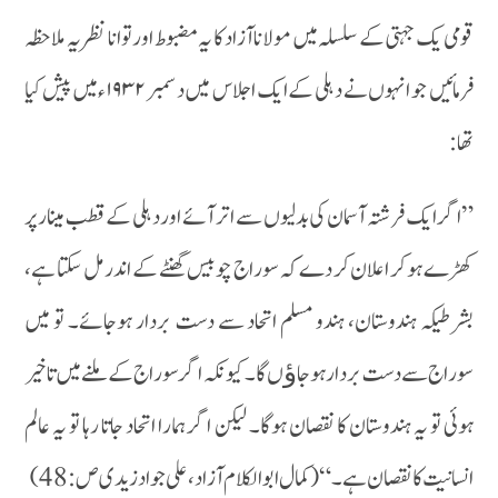
قومی یک جہتی کے سلسلہ میں مولانا آزاد کا یہ مضبوط اور توانا نظریہ ملاحظہ
فرمائیں جو انہوں نے دہلی کے ایک اجلاس میں دسمبر ۱۹۳۲ءمیں پیش کیا
تھا:
”اگر ایک فرشتہ آسمان کی بدلیوں سے اتر آئے اور دہلی کے قطب مینار پر
کھڑے ہوکر اعلان کر دے کہ سوراج چوبیس گھنٹے کے اندر مل سکتا ہے،
بشرطیکہ ہندوستان، ہندو مسلم اتحاد سے دست بردار ہوجائے۔ تو میں
سوراج سے دست بردار ہوجاﺅں گا۔ کیونکہ اگر سوراج کے ملنے میں تاخیر
ہوئی تو یہ ہندوستان کا نقصان ہوگا۔ لیکن اگر ہمارا اتحاد جاتا رہا تو یہ عالم
انسانیت کا نقصان ہے۔“ (کمال ابوالکلام آزاد،علی جواد زیدی ص:48)