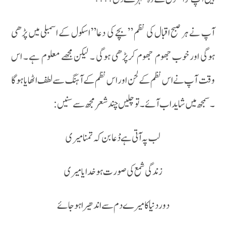
آپ نے ہر صبح اقبال کی نظم ” بچے کی دعا” اسکول کے اسمبلی میں پڑھی
ہوگی اور خوب جھوم جھوم کر پڑھی ہوگی ۔ لیکن مجھے معلوم ہے ۔ اس
وقت آپ نے اس نظم کے لحن اور اس نظم کے آہنگ سے لطف اٹھایا ہوگا
۔ سمجھ میں شاید اب آئے ۔ تو چلیں چند شعر مجھ سے سنیں :
لب پہ آتی ہے دْعا بن کہ تمنا میری
زندگی شمع کی صورت ہو خدایا میری
دور دنیا کا میرے دم سے اندھیرا ہو جائے