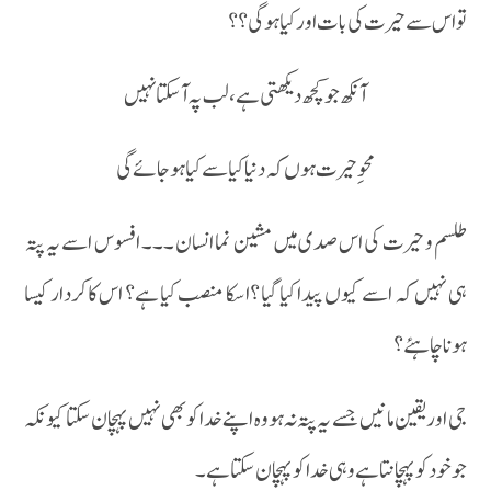
تواس سے حیرت کی بات اور کیا ہوگی ؟؟
آنکھ جو کچھ دیکھتی ہے، لب پہ آ سکتا نہیں
محوِ حیرت ہوں کہ دنیا کیا سے کیا ہوجائے گی
طلسم و حیرت کی اس صدی میں مشین نما انسان ۔۔۔ افسوس اسے یہ پتہ
ہی نہیں کہ اسے کیوں پیدا کیا گیا ؟اسکا منصب کیا ہے؟ اس کاکردار کیسا
ہونا چاہئے؟
جی اور یقین مانیں جسے یہ پتہ نہ ہو وہ اپنے خد ا کو بھی نہیں پہچان سکتا کیونکہ
جو خود کو پہچانتا ہے وہی خدا کو پہچان سکتا ہے ۔