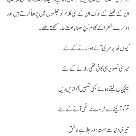
ان کے قبیلے کے لوگ ان کے ہی کلام کو مجلسوں میں پڑھاکرتے ہیں اور
دوسرے شعرا کے کلام کو پڑھناباعث عارسمجھتے تھے۔
کیوں لحد پر مری آئے ہو ستانے کے لئے
میری تصویر ہی کافی تھی رلانے کے لئے
ہیچکیاں لیتے ہوئے بھی تمہیں آوازیں دیں
تم کو آئینے سے فرصت نہ تھی آنے کے لئے
تیری دنیا سے بہت دور چلا ہے عاشق