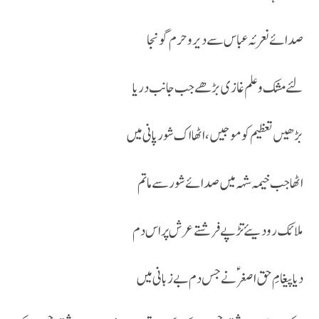
صدائے نعرئہ عباس سے دیر و حرم گونجا
لئے مشک و علم غازی بڑھے جب جانب دریا
بڑھیں تعظیم کو موجیں، اٹھا اک شور پانی میں
اٹھا جب خیمہ شہہ میں صدائے شور سے ماتم
ملائک رو دیئے تڑپے فرشتے عرش پر اس دم
دیا پیغامِ حق اصغرؑنے جس دم بے زبانی میں