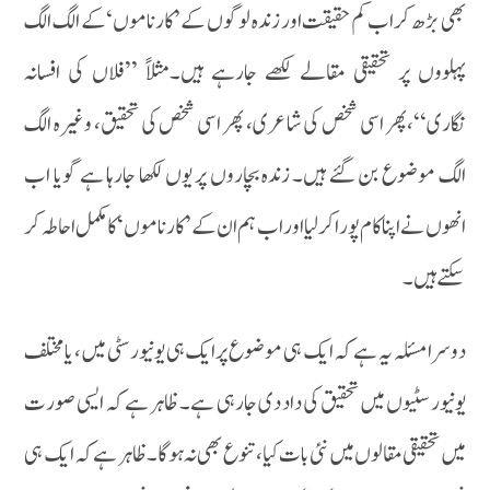
بھی بڑھ کر اب کم حقیقت اور زندہ لوگوں کے ’کارناموں‘کے الگ الگ
پہلووں پر تحقیقی مقالے لکھے جارہے ہیں۔مثلاً ’’فلاں کی افسانہ
نگاری‘‘،پھر اسی شخص کی شاعری، پھر اسی شخص کی تحقیق، وغیرہ الگ
الگ موضوع بن گئے ہیں۔ زندہ بچاروں پر یوں لکھا جارہا ہے گویا اب
انھوں نے اپنا کام پورا کر لیا اور اب ہم ان کے ’ کارناموں‘ کا مکمل احاطہ کر
سکتے ہیں۔
دوسرا مسئلہ یہ ہے کہ ایک ہی موضوع پرایک ہی یونیورسٹی میں، یا مختلف
یونیورسٹیوں میں تحقیق کی داد دی جارہی ہے۔ ظاہر ہے کہ ایسی صورت
میں تحقیقی مقالوں میں نئی بات کیا، تنوع بھی نہ ہوگا۔ظاہر ہے کہ ایک ہی