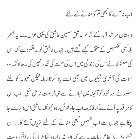
اب نہ آئے گا کبھی تم کو منانے کے لئے
دبستان مرشد آباد کے شاعر عاشق حسین عاشق کی پہلی غزل سے یہ شعر
بلا کسی تخصیص کے منتخب کیے گئے ہیں۔ جہاں عاشق کو یہ شکوہ ہے کہ اس
کی معشوقہ نے اس کی زندگی میں اس کی محبت کی قدر نہیں کی۔حالانکہ وہ
موت کی آخری ہچکیوں میں بھی اسے یاد کرتا رہا۔لیکن محبوبہ کو بننے
سنورنے اور خود کو آئینہ میں نہارنے سے ہی فرصت نہ مل سکی۔اب اس
کامرقد پہ آنے سے کیا فائدہ۔اب جاو ٔخوش رہو کیونکہ عاشق اس دنیا سے جا
چکا ہے جہاں سے اب تمہیں کبھی منانے کے لئے نہیںآئے گا۔۔ ان
شعروں میںخاص بات یہ ہے کہ ان میں اردو شاعری کی پرانی روایت