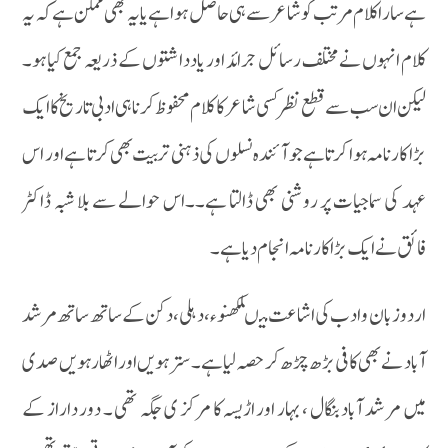
ہے سارا کلام مرتب کو شاعر سے ہی حاصل ہوا ہے یا یہ بھی ممکن ہے کہ یہ
کلام انہوں نے مختلف رسائل جرائد اور یادداشتوں کے ذریعہ جمع کیا ہو۔
لیکن ان سب سے قطع نظر کسی شاعر کا کلام محفوظ کرنا ہی ادبی تاریخ کا ایک
بڑا کارنامہ ہوا کرتا ہے جو آئندہ نسلوں کی ذہنی تربیت بھی کرتا ہے اور اس
عہد کی سماجیات پر روشنی بھی ڈالتا ہے۔۔اس حوالے سے بلا شبہ ڈاکٹر
فائق نے ایک بڑاکارنامہ انجام دیا ہے۔
اردو زبان وادب کی اشاعت میںلکھنوء ، دہلی ، دکن کے ساتھ ساتھ مرشد
آباد نے بھی کا فی بڑھ چڑھ کر حصہ لیا ہے ۔ سترہویں اور اٹھارہویں صدی
میں مر شد آباد بنگال ، بہار اور اڑیسہ کا مر کز ی جگہ تھی ۔ دور داراز کے