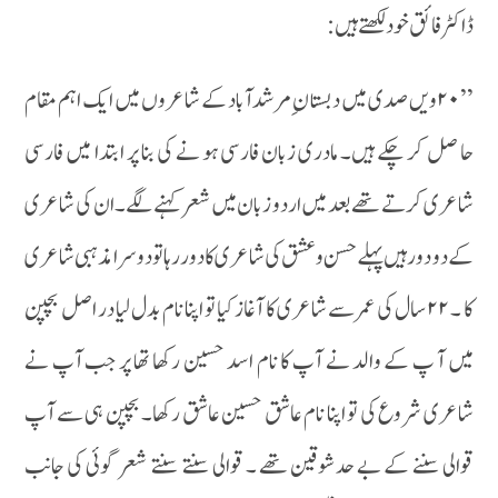
ڈاکٹر فائق خود لکھتے ہیں:
’’ ۲۰ویں صدی میں دبستان ِ مرشدآباد کے شاعروں میں ایک اہم مقام
حا صل کر چکے ہیں۔ مادری زبان فارسی ہو نے کی بنا پر ابتدا میں فارسی
شاعری کرتے تھے بعد میں اردو زبان میں شعر کہنے لگے۔ ان کی شاعری
کے دو دور ہیں پہلے حسن و عشق کی شاعری کا دور رہا تو دوسرا مذہبی شاعری
کا ۔ ۲۲ سال کی عمر سے شاعری کا آغاز کیا تو اپنا نام بدل لیا در اصل بچپن
میں آ پ کے والد نے آپ کا نام اسد حسین رکھا تھا پر جب آپ نے
شاعری شروع کی تو اپنا نام عاشق حسین عاشق رکھا۔ بچپن ہی سے آپ
قوالی سننے کے بے حد شوقین تھے ۔ قوالی سنتے سنتے شعر گوئی کی جانب