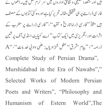
ہیں اور متعدد تعلیمی و ثقافتی اداروں میں سرگرم عمل ہیں۔انھوں نے
فارسی ڈرامے پر ہی تحقیقی مقالہ تحریرکیاہے اور وہ کئی کتا بوں کے مصنف
ہیں مثلاً ’’فارسی ڈراما تاریخ و تنقید‘‘،’’فارسی ڈرامے پر مغرب کے
اثرات اور انگریزی میں ایک کتاب’’ اے کمپلیٹ اسٹڈی آف پرشین
ڈرامہ‘‘، ’’پیام مشرق‘‘ مغل شہزادیاں: علمی وادبی خد مات‘‘، “A
Complete Study of Persian Drama”,
Murshidabad in the Era of Nawabs”,”
Selected Works of Modern Persian
Poets and Writers”, “Philosophy and
Humanism of Estern World”,The