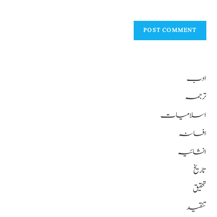
ادب
ترجمہ
اسلامیات
افسانہ
انشائیہ
تاریخ
تحقیق
تنقید