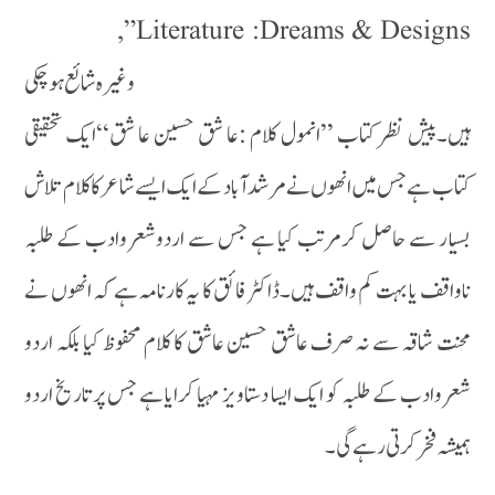
Literature :Dreams & Designs”,
وغیرہ شا ئع ہو چکی
ہیں۔پیش نظر کتاب ’’انمول کلام :عا شق حسین عا شق‘‘ایک تحقیقی
کتاب ہے جس میں انھوں نے مرشدآباد کے ایک ایسے شاعر کا کلام تلاش
بسیار سے حاصل کرمرتب کیا ہے جس سے اردوشعروادب کے طلبہ
ناواقف یا بہت کم واقف ہیں۔ڈاکٹر فائق کا یہ کارنامہ ہے کہ انھوں نے
محنت شاقہ سے نہ صرف عاشق حسین عاشق کا کلام محفوظ کیا بلکہ اردو
شعروادب کے طلبہ کو ایک ایسا دستاویز مہیا کرایا ہے جس پر تاریخ اردو
ہمیشہ فخر کرتی رہے گی۔