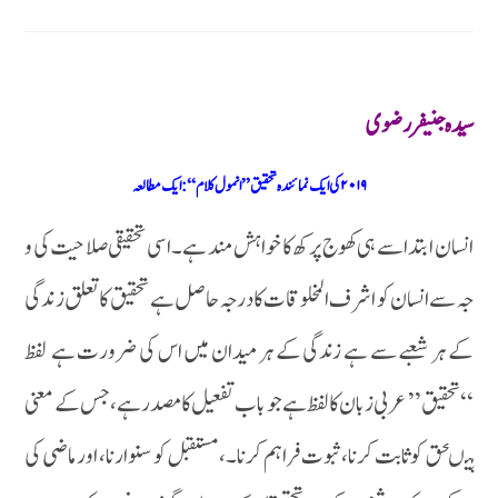
سیدہ جنیفر رضوی
۲۰۱۹کی ایک نمائندہ تحقیق ’’ انمول کلام‘‘:ایک مطالعہ
انسان ابتدا سے ہی کھوج پرکھ کا خواہش مند ہے۔ اسی تحقیقی صلا حیت کی و
جہ سے انسان کو اشرف المخلو قات کا درجہ حا صل ہے تحقیق کا تعلق ز ندگی
کے ہر شعبے سے ہے زندگی کے ہر میدان میں اس کی ضرورت ہے لفظ
‘‘تحقیق’’ عربی زبان کا لفظ ہے جو باب تفعیل کامصدر ہے ،جس کے معنی
ہیںحق کوثابت کرنا، ثبوت فراہم کرنا۔، مستقبل کو سنوارنا، اور ماضی کی