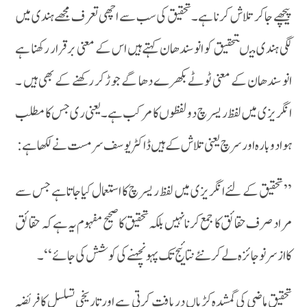
پیچھے جا کر تلا ش کر نا ہے ۔تحقیق کی سب سے اچھی تعرف مجھے ہندی میں
لگی ہندی میںتحقیق کو انو سندھان کہتے ہیں اس کے معنی بر قرار رکھنا ہے
انو سندھان کے معنی ٹو ٹے بکھرے دھا گے جو ڑکر رکھنے کے بھی ہیں ۔
انگریزی میں لفظ ریسرچ دو لفظوں کا مرکب ہے ۔یعنی ری جس کا مطلب
ہوا دو با رہ اورسرچ یعنی تلاش کے ہیں ڈا کٹر یو سف سرمست نے لکھا ہے :
’’ تحقیق کے لئے انگریزی میں لفظ ریسرچ کا استعمال کیا جا تاہے جس سے
مراد صرف حقا ئق کا جمع کر نا نہیں بلکہ تحقیق کا صحیح مفہوم یہ ہے کہ حقائق
کا از سر نو جا ئزہ لے کر نئے نتا ئیج تک پہو نچہنے کی کو شش کی جا ئے ‘‘۔
تحقیق ماضی کی گمشدہ کڑیاں دریافت کرتی ہے اور تاریخی تسلسل کا فریضہ