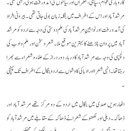
کاروباری عوام ، سپاہی، حکمراں اور سیاحوں کی آمدورفت ہو تی رہتی تھی ۔
مرشدآباد اور اس کے اطراف میں بنگلہ زبان بولی جاتی تھی ۔ بیرونی افراد
کی آمد و رفت اور نوا بینِ مرشدآباد کی علم دوستی کی وجہ سے اردو کو مرشد
آباد میں پر وان چڑھنے کا بہترین مو قع ملا۔ شعر و سخن اور علم و ادب کی
دلچسپی کی وجہ سے مر شد آباد کا دربار دور دراز کے علماء و شعر اء سے بھرا
رہتا تھا ۔ انہی شعر ا اورادباکی کا وشوں سے اردو بنگال کے اطراف تک پہنچی
۔
اٹھارہویں صدی میں بنگال میں اردو کے دو مر کز تھے مر شد آباد اور
ڈھاکہ۔ دہلی اور لکھنوکے شعرانے ڈھاکہ کے مقا بلے میں مرشدآباد کو