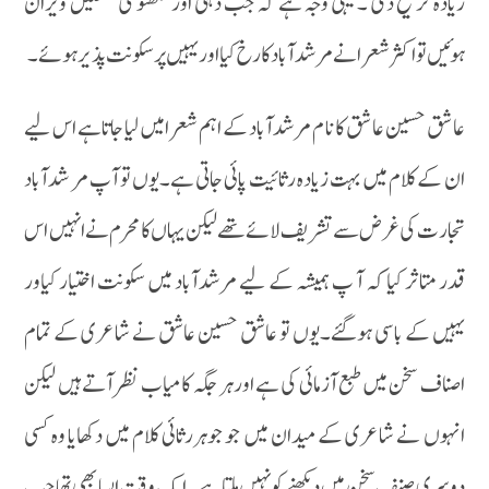
زیادہ تر جیح دی ۔ یہی وجہ ہے کہ جب دہلی اور لکھنو کی محفلیں ویران
ہوئیں تو اکثر شعرانے مرشدآباد کا رخ کیا اور یہیں پر سکونت پذیر ہوئے۔
عا شق حسین عا شق کا نا م مرشدآباد کے اہم شعرامیں لیا جاتاہے اس لیے
ان کے کلام میں بہت زیادہ رثائیت پائی جاتی ہے۔یوں تو آپ مر شدآباد
تجارت کی غرض سے تشریف لائے تھے لیکن یہاں کامحرم نے انہیں اس
قدر متاثر کیا کہ آ پ ہمیشہ کے لیے مرشدآباد میں سکونت اختیار کیاور
یہیں کے باسی ہوگئے۔یوں تو عاشق حسین عاشق نے شاعری کے تمام
اصناف سخن میں طبع آزمائی کی ہے اورہر جگہ کامیاب نظر آتے ہیں لیکن
انہوں نے شاعری کے میدان میں جو جوہررثائی کلام میں دکھایا وہ کسی
دوسری صنف سخن میں دیکھنے کونہیں ملتاہے۔ایک وقت ایسا بھی تھا جب