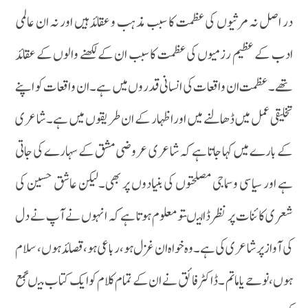
در اصل نہ مرثیوں کی عظمت کا سبب مذہب و عقائد ہیں اور نہ ان عالمی
ادب کے عظیم رزمیوں کی عظمت کا سبب ان کے لکھنے والوں کے عقائد
تھے۔ عظمت ان واقعات کی انسانی قدروں میں ہے۔ ان واقعات کو اپنے
تخلیقی عمل میں ڈھالنے میں اور اظہار کے ان طریقوں میں ہے۔شاعری
کے بارے میں کہا جاتا ہے کہ شاعری عروضی مشق کے سہارے کی جاتی
ہے اور سیاسی وسماجی مصلحتوں کی بنیادوں پر بھی۔لیکن عاشق حسین کی
شعری کائنات پر نظر ڈالیںتومعلوم ہوتا ہے کہ انہوں نے آپ نے دل
کی آواز پر شاعری کی ہے۔وہ خواہ ان غزل ہو ،رباعی ہو، قصائد ہوں، سلام
ہوں،نوحے یاماتم ۔ڈاکٹر فائق نے ان کے تمام کلام کوایک کتاب میںجمع