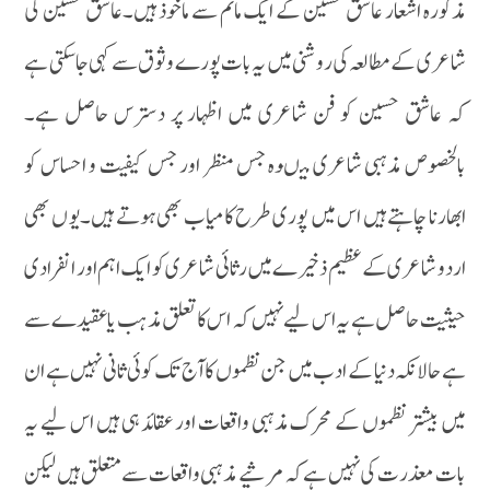
مذکورہ اشعار عاشق حسین کے ایک ماتم سے ماخوذ ہیں۔عاشق حسین کی
شاعری کے مطالعہ کی روشنی میں یہ بات پور ے وثوق سے کہی جا سکتی ہے
کہ عاشق حسین کو فن شاعری میں اظہار پر دسترس حاصل ہے۔
بالخصوص مذہبی شاعری میںوہ جس منظر اور جس کیفیت و احساس کو
ابھارنا چاہتے ہیں اس میں پوری طرح کامیاب بھی ہوتے ہیں۔یو ں بھی
اردو شاعری کے عظیم ذخیرے میں رثائی شاعری کو ایک اہم اور انفرادی
حیثیت حاصل ہے یہ اس لیے نہیں کہ اس کا تعلق مذہب یا عقیدے سے
ہے حالانکہ دنیا کے ادب میں جن نظموں کا آج تک کوئی ثانی نہیں ہے ان
میں بیشتر نظموں کے محرک مذہبی واقعات اور عقائد ہی ہیں اس لیے یہ
بات معذرت کی نہیں ہے کہ مرثیے مذہبی واقعات سے متعلق ہیں لیکن