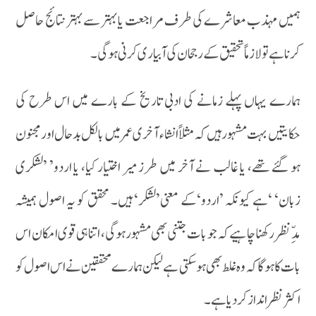
ہمیں مہذب معاشرے کی طرف مراجعت یا بہتر سے بہتر نتائج حاصل
کرنا ہے تو لازماًتحقیق کے رجحان کی آبیاری کرنی ہوگی۔
ہمارے یہاں پہلے زمانے کی ادبی تاریخ کے بارے میں اس طرح کی
حکایتیں بہت مشہور ہیں کہ مثلاً انشاء آخری عمر میں بالکل بدحال اور مجنون
ہو گئے تھے، یا غالب نے آخر میں طرز میر اختیار کیا، یا اردو’ ’لشکری
زبان‘ ‘ہے کیونکہ ’اردو‘کے معنی’لشکر‘ ہیں۔ محقق کو یہ اصول ہمیشہ
مدِّنظر رکھنا چاہیے کہ جو بات جتنی بھی مشہور ہوگی، اتنا ہی قوی امکان اس
بات کا ہوگا کہ وہ غلط بھی ہوسکتی ہے لیکن ہمارے محققین نے اس اصول کو
اکثر نظر انداز کر دیا ہے۔