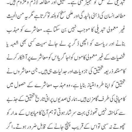
تبدیلی کے عمل کو مہمیز ملتی ہے۔تحقیق اور مطالعہ لازم و ملزوم ہیں۔
مطالعہ انسان کی ذہنی بالیدگی اور علمی سطح کو بلند تو کرتا ہے مگر یہ من الحیث
غیر معمولی تبدیلی کا موجب نہیں بن سکتا ہے۔ معاشرے کو مہذب
بنانے اور ریاست کو اچھی ڈگر پر لے جانے سمیت کسی بھی شعبہ یا
شخصیات کے غیر معمولی کاموں کو اجاگر یا اس کو معاشرے پر آشکار کرنے
کا مستند ذریعہ تحقیق کی جزویات اور جدلیات ہی ہیں۔جن معاشروں نے
تحقیق کو اپنا طرہ امتیاز بنایا ہے، وہ مہذب معاشرے کے حصول میں
کامیابی کی طرف گامزن ہیں۔ہماری صدیوں پرانی تاریخ تحقیق کے جذبے
سے کماحقہ نہیں تھوڑی بہت سرشار ہوتی تو ہم آج کامیابیوں کے مدار کو
چھوتے نہ سہی تو اس کے قریب پہنچ جانے کے قابل ضرور ہوتے۔اگر