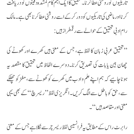
تاریکیوں کو روشنی عطا کرنا ۔تحقیق کا ایک اہم کام گمشدہ دفینوں کو دریافت
کرنا اور ماضی کی تاریکیوں کو دور کرکے اسے روشنی عطا کرنا بھی ہے۔مالک
رام ادبی تحقیق کے حوالے سے رقمطراز ہیں :
’’تحقیق عربی زبان کا لفظ ہے، جس کے معنی ہیں کھرے اور کھوٹے کی
چھان بین یا بات کی تصدیق کرنا۔دوسرے الفاظ میں تحقیق کا مقصد یہ
ہونا چاہیے کہ ہم اپنے علم و ادب میں کھرے کو کھوٹے سے، مغز کو چھلکے
سے، حق کو باطل سے الگ کریں۔ انگریزی لفظ’’ ریسرچ ‘‘کے بھی یہی
معنی اور مقاصد ہیں‘‘۔
رابرٹ راس کے مطا بق یہ فرانسیسی لفظ ریسر چر سے نکلا ہے جس کے معنی