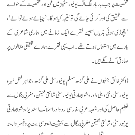
شخصیت پر جب بار بار الگ الگ یو نیورسٹیز میں فن اور شخصیت کے حوالے
سے تحقیق کی اور کرائی جائے گی تو نتیجہ کیا ہوگا۔’چبائے ہوئے نوالے‘،
’چچوڑی ہوئی ہڈیاں‘جیسے فقرے ایک زمانے میں ہماری شاعری کے
بارے میں استعمال ہوتے تھے۔ اب یہی فقرے ہمارے تحقیقی مقالوں پر
صادق آنے لگے ہیں۔
ڈاکٹر فائق جنہوں نے علی گڑھ مسلم یونیورسٹی علی گڑھ ،جواہر لعل نہرو
یونیورسٹی،نئی دہلی،اور وشوا بھارتی یونیورسٹی شانتی نکیتن،مغربی بنگال سے
تعلیم حاصل کی اور شعبہ عربی ،فارسی اردو اور اسلامک اسٹدیز ،وشوابھارتی
یونیورسٹی،شانتی نکیتن مغربی بنگال سے بحیثیت ایسو سی ایٹ پروفیسر وابستہ