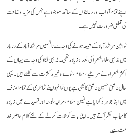
اپنے تمام آداب او ررعایتوں کے ساتھ موجود ہے جس کی مزید وضاحت
کی قطعی ضرورت نہیں ہے۔
نوابین مر شدآبا د کے شیعہ ہونے کی وجہ سے نا ظمین مر شد آبادکے دربار
میں مذہبی علماء شعرا کی تعداد زیادہ تھی۔ مذ ہبی لگاؤکی وجہ سے یہاں کے
اکثر شعراء نے مر ثیے ، سلام ، نوحے وغیرہ کثرت سے لکھے ہیں۔ یہی
حال عا شق حسین عا شق کا بھی ہے یوں تو انہوںنے شاعری کے تمام اصناف
میں اپنا جو ہر دکھا یا ہے لیکن سلام،مرثیہ،نوحہ اورقصیدے میں زیادہ
کامیاب نظر آتے ہیں۔اپنی بات کو ثابت کرنے کے لئے کلام حا ضر خد
مت ہے ؎