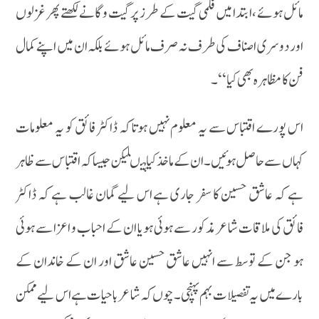
مائل ہوئے ،ابتدا میں فلمی گیت کے طرز پر گیت و گانے لکھتے پھر غزلوں
اور دوسری اصناف کی طرف نہ صرف مائل ہوئے بلکہ ان میں اپنے کمال
فن کا مظاہرہ بھی کیا‘‘۔
اس پورے اقتباس سے یہ معلوم نہیں ہوتا کہ ڈاکٹر فائق کو یہ معلومات
کہاں سے حاصل ہوئیں۔ان کے ماخذ کیا ہیںلیکن جیسا کہ اقتباس سے ظاہر
ہے کہ عاشق حسین کا سفر جاری ہے اس لیے گمان غالب ہے کہ ڈاکٹر
فائق کی ملاقات شاعر مذکور سے ہوئی ہو یا ان کے احباب و اعزا سے ہوئی
ہو جن کے توسط سے انہیں عاشق حسین عاشق اور ان کے خاندان کے
بارے میں یہ تفصیلات بہم پہنچی۔چوں کہ شاعر با حیات ہے اس لیے ممکن