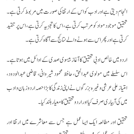
انجام دیتی ہے اور ادب کو اس کے ارتقا کی صورت میں مربوط کرتی ہے۔
تحقیق موجود مواد کو مرتب کرتی ہے، اس کا تجزیہ کرتی ہے، اس پر تنقید
کرتی ہے اور پھر اس سے ہونے والے نتائج سے آگاہ کرتی ہے۔
اردو میں خالص ادبی تحقیق کا آغازبیسوی صدی کے اوائل میں ہوتا ہے۔
اس سلسلے میں مولوی عبدالحق، حافظ محمود شیروانی، قاضی عبدالودود،
امتیاز علی عرشی وغیرہ بزرگوں نے اپنی زندگی کا بڑا حصہ اردو زبان و ادب
میں کی آبیاری صرف کیا اور اردو تحقیق کا معیار بلند کیا۔
تحقیق اور مطالعہ ایک ایسا عمل ہے جس سے معاشرے میں ارتقا اور