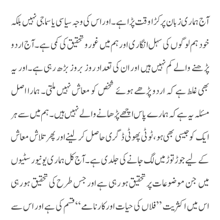
آج ہماری زبان پر کڑا وقت پڑا ہے۔اور اس کی وجہ سیاسی یا سماجی نہیں بلکہ
خود ہم لوگوں کی سہل انگاری اور ہم میں غور و تحقیق کی کمی ہے۔ آج اردو
پڑھنے والے کم نہیں ہیں اور ان کی تعداد روز بروز بڑھ رہی ہے۔اور یہ
بھی غلط ہے کہ اردو پڑھے ہوئے شخص کو معاش نہیں ملتی۔ ہمارا اصل
مسئلہ یہ ہے کہ ہمارے پاس اچھے پڑھانے والے نہیں ہیں۔ہم میں سے ہر
ایک کو جیسی بھی ہو، ٹوٹی پھوٹی ڈگری حاصل کر لینے اور پھر تلاش معاش
کے لیے جوڑ توڑمیں لگ جانے کی جلدی ہے۔ آج کل ہماری یونیورسٹیوں
میں جن موضوعات پر تحقیق ہو رہی ہے اور جس طرح کی تحقیق ہورہی
اس میں اکثریت ’’فلاں کی حیات اور کارنامے‘‘ قسم کی ہے اور اس سے