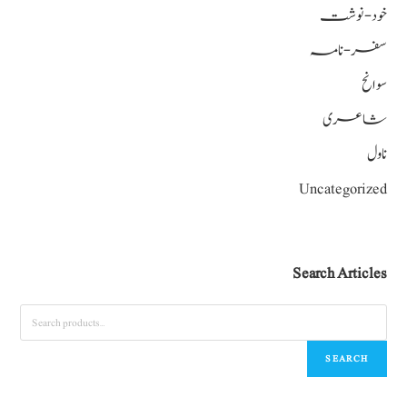
خود-نوشت
سفر-نامہ
سوانح
شاعری
ناول
Uncategorized
Search Articles
SEARCH