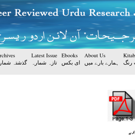
rchives
Latest Issue
Ebooks
About Us
Kita
 رنگ
ہمارے بارے میں
ای بکس
تازہ شمارہ
گذشتہ شمار
اریہ