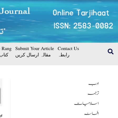
b Rang
Submit Your Article
Contact Us
رابطہ
مقالہ ارسال کریں
کتاب
ادب
ترجمہ
اسلامیات
افسانہ
اد