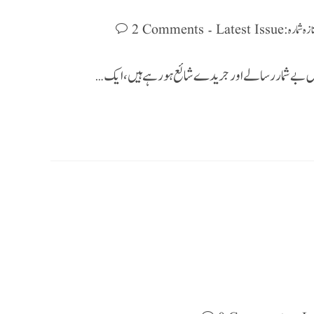
زہ شمارہ : Latest Issue
2 Comments
و میں بے شمار رسالے اور جریدے شائع ہورہے ہیں ، ایک…