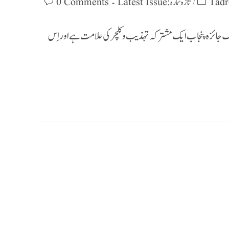
Tadr
تازہ شمارہ : Latest Issue
0 Comments
/
یک جائزہ پنجاب ایک مشترکہ تہذیب و کلچر کی علامت ہے اور اِس