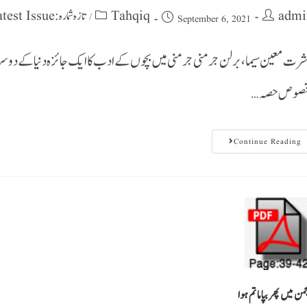
admi
Tahqiq
تازہ شمارہ : Latest Issue
/
September 6, 2021
رت معین سیما، برلن جرمنی جرمنی میں بچوں کے ادب کا ایک جائزہ دنیا کے د
خصوص حصہ…
Continue Reading
من میں پھر بپا ماتم ہوا