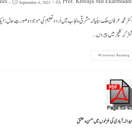
ees
Prof. Khwaja Md Ekarmuddi
September 6, 2021
کٹر محمد عرفان ملک، پٹیالہ مشرقی پنجاب میں اُردوتعلیم کی موجودہ صورتِ حال:ا
ترکہ کلچر میں پیروں…
Continue Reading
ید الہ آبادی کی غزلوں میں حسن وعشق