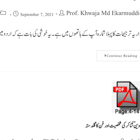
Prof. Khwaja Md Ekarmuddi
تا
September 7, 2021
اریہ ترجیحات کا پہلا شمارہ آپ کے ہاتھوں میں ہے ۔ یہ خوشی کی بات ہے کہ ارد
Continue Reading
وینؔ شاکر کی شخصیت اور فن کا گلدستہ