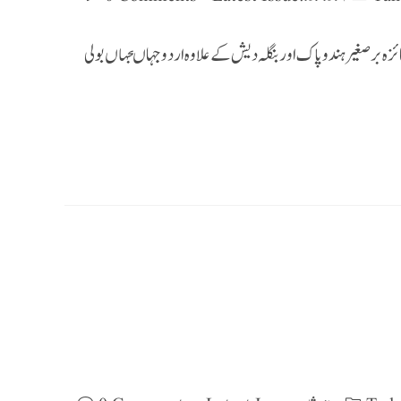
ی جائزہ برصغیرہندوپاک اوربنگلہ دیش کے علاوہ اردوجہاںجہاں بولی