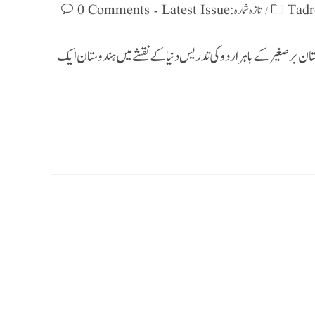
Tadr
تازہ شمارہ : Latest Issue
0 Comments
/
ستان برصغیرکے باہراردوکی تدریس دنیا کے نقشے میں ہندوستان ایک