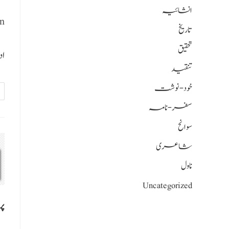
انشائیہ
n
تاریخ
تحقیق
اد
تنقید
خود-نوشت
سفر-نامہ
سوانح
شاعری
ناول
Uncategorized
پر