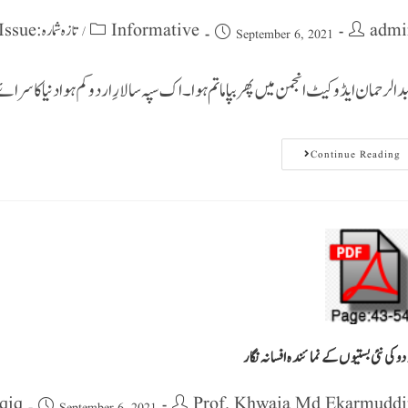
admi
Informative
تازہ شمارہ : Latest Issue
/
September 6, 2021
د الرحمان ایڈوکیٹ انجمن میں پھر بپا ماتم ہوا۔اک سپہ سالارِ اردو کم ہوا دنیا کا سرائ
Continue Reading
دوکی نئی بستیوں کے نمائندہ افسانہ نگار
qiq
Prof. Khwaja Md Ekarmuddi
September 6, 2021