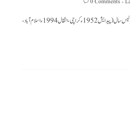
0 Comments
سید تقی عابدی کناڈا پروینؔ شاکر کی شخصیت اور فن کا گلدستہ پروینؔ شاکر نے صرف بیالیس سال (پیدایش 1952ء کراچی، انتقال 1994ء اسلام آباد،