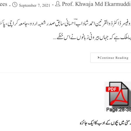
ees
Prof. Khwaja Md Ekarmuddi
September 7, 2021
وفیسرڈاکٹرذوالقرنین احمد شادابؔ احسانی سابق صدر شعبہ اردو،جامعہ کراچی ،پاک
سا ملک ہے کہ جہاں بیرونی زبانوں نے اس خطّے…
Continue Reading
منی میں بچوں کے ادب کا ایک جائزہ