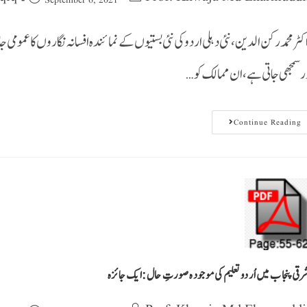
کٹرمحمد رکن الدین ، نئی دہلی اردوکی نئی بستیوں کے نمائندہ افسانہ نگاروں کا عموم
رسمجھی جاتی ہے، ان ممالک کو…
Continue Reading
رقی پنجاب میں اُردوتعلیم کی موجودہ صورتِ حال:ایک جائزہ