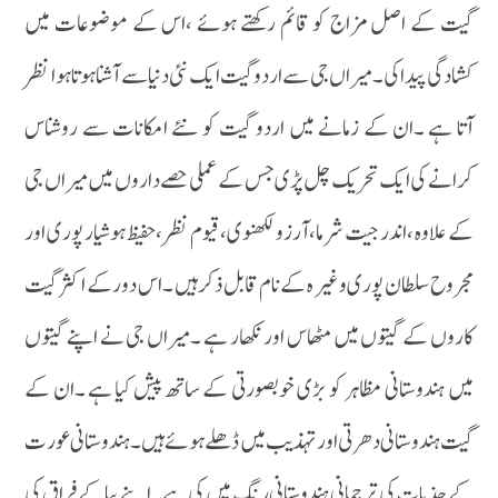
گیت کے اصل مزاج کو قائم رکھتے ہوئے ،اس کے موضوعات میں
کشادگی پیداکی ۔میراں جی سے اردو گیت ایک نئی دنیا سے آشنا ہوتا ہوا نظر
آتا ہے ۔ان کے زمانے میں اردو گیت کو نئے امکانات سے روشناس
کرانے کی ایک تحریک چل پڑی جس کے عملی حصے داروں میں میراں جی
کے علاوہ ،اندر جیت شرما،آرزو لکھنوی ،قیوم نظر ،حفیظ ہوشیار پوری اور
مجروح سلطان پوری وغیر ہ کے نام قابل ذکر ہیں ۔اس دور کے اکثر گیت
کاروں کے گیتوں میں مٹھاس اور نکھار ہے ۔میراں جی نے اپنے گیتوں
میں ہندوستانی مظاہر کو بڑی خوبصورتی کے ساتھ پیش کیا ہے ۔ان کے
گیت ہندوستانی دھرتی اور تہذیب میں ڈھلے ہوئے ہیں ۔ہندوستانی عورت
کے جذبات کی ترجمانی ہندوستانی رنگ میں کی ہے ۔اپنے پیا کے فراق کی