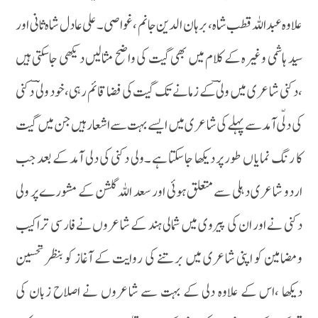
علاوہ عبد اللہ قطب شاہ ،برہان الدین جانم ،غواصی ۔علی عادل شاہ ثانی اور
سید ہاشمی وغیرہ کے کلام میں بھی گیت کی واضح مثالیں دیکھی جاسکتی ہیں
،دکنی شاعری میں ولیؔ کے زمانے تک گیت کی فضا قائم رہی ،خود ولی ؔ دکنی
کی دلّی آمد سے پہلے کی شاعری میں ایسے بہت سے اشعار ہیں جن میں گیت
کا رنگ نمایا ں طور پر دیکھا جاسکتا ہے ۔ولی دکنی کی دلی آمد کے بعد جب
اردو شاعری دہلی سے متعلق ہوئی اور سعد اللہ گلشن کے مشورے پر ولی
دکنی نے اور ان کی پیروی میں شمالی ہند کے شاعروں نے فارسی تراکیب
ومضامین کو اپنی شاعری میں برتنے کی روایت کے آغاز کو بنظر تحسین
دیکھا ،اس کے علاوہ دلی کے بہت سے شاعروں نے اصلاح زبان کی