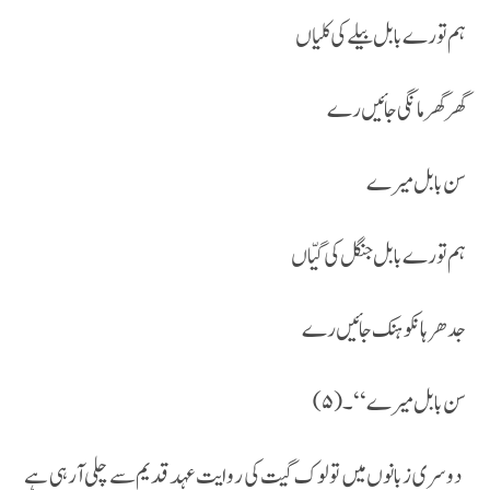
ہم تورے بابل بیلے کی کلیاں
گھر گھر مانگی جائیں رے
سن بابل میرے
ہم تورے بابل جنگل کی گیّاں
جدھر ہانکو ہنک جائیں رے
سن بابل میرے ‘‘۔ (۵)
دوسری زبانوں میں تو لوک گیت کی روایت عہد قدیم سے چلی آرہی ہے