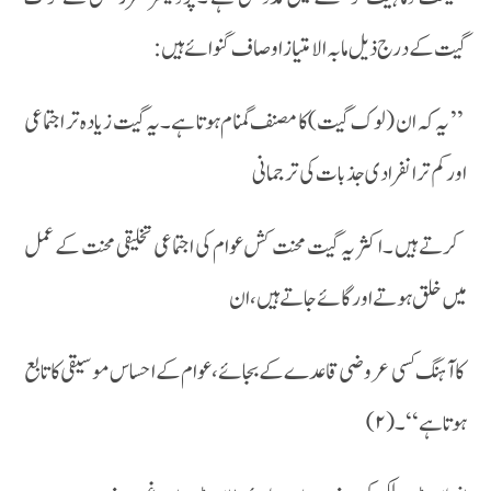
گیت کے درج ذیل مابہ الامتیاز اوصاف گنوائے ہیں :
’’ یہ کہ ان ( لوک گیت ) کا مصنف گمنام ہوتا ہے ۔یہ گیت زیادہ تر اجتماعی
اور کم تر انفرادی جذبات کی ترجمانی
کرتے ہیں ۔اکثر یہ گیت محنت کش عوام کی اجتماعی تخلیقی محنت کے عمل
میں خلق ہوتے اور گائے جاتے ہیں ،ان
کا آہنگ کسی عروضی قاعدے کے بجائے ،عوام کے احساس موسیقی کا تابع
ہوتا ہے ‘‘۔(۲)