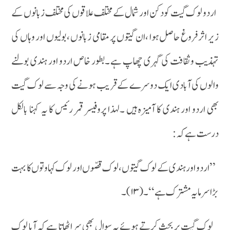
اردو لوک گیت کو دکن اور شمال کے مختلف علاقوں کی مختلف زبانوں کے
زیر اثر فروغ حاصل ہوا ،ان گیتوں پر مقامی زبانوں ،بولیوں اور وہاں کی
تہذیب وثقافت کی گہری چھاپ ہے ۔بطور خاص اردو اور ہندی بولنے
والوں کی آبادی ایک دوسرے کے قریب ہونے کی وجہ سے لوک گیت
بھی اردو اور ہندی کا آمیزہ ہیں ۔لہذا پروفیسر قمر رئیس کا یہ کہنا بالکل
درست ہے کہ:
’’اردو اور ہندی کے لوک گیتوں ،لوک قصّوں اور لوک کہاوتوں کا بہت
بڑا سرمایہ مشترک ہے‘‘۔ (۱۳)۔
لوک گیت پر بحث کرتے ہوئے یہ سوال بھی سر اٹھاتا ہے کہ آیا لوک