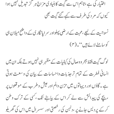
اختیار کی ہے ،تاہم اس سے گیت کا بنیادی مزاج ہر گز تبدیل نہیں ہوا
کیوں کہ مرد کی طرف سے کہے گئے گیت بھی
نسوانیت کے لہجے ،محبت کے ارضی پہلو اور سراپا نگاری کے واضح میلان ہی
کو سامنے لائے ہیں ‘‘۔(۴)
لوگ گیت فقط ہجر ووصال کی کیفیات کے مظہرہی نہیں ہوتے بلکہ ان میں
انسانی فطرت کے تمام ترجذبات واحساسات کے بیان کی وسعت ہوتی
ہے ۔گاؤں اور دیہاتوں میں حزن والم اور عیش وطرب کے موقعوں پر
،بچے کی پیدائش سے لے کر اس کے بیاہنے تک ،کسی کے ترک وطن
کرکے پردیس جانے پر ،دلہن کی رخصتی اور سسرال میں اس کی گھریلو