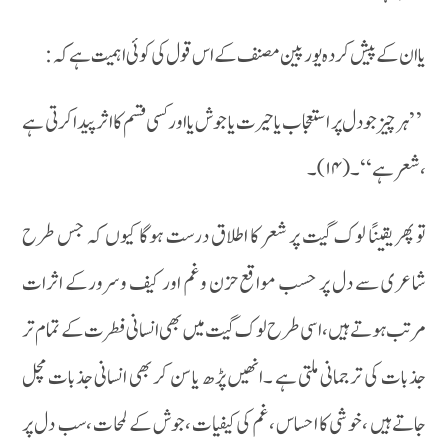
یا ان کے پیش کردہ یورپین مصنف کے اس قول کی کوئی اہمیت ہے کہ:
’ ’ہر چیز جو دل پر استعجاب یا حیرت یا جوش یا اور کسی قسم کا اثر پیدا کرتی ہے
،شعر ہے ‘‘۔ (۱۴)۔
تو پھر یقینًا لوک گیت پر شعر کا اطلاق درست ہوگا کیوں کہ جس طرح
شاعری سے دل پر حسب مواقع حزن وغم اور کیف وسرورکے اثرات
مرتب ہوتے ہیں ،اسی طرح لوک گیت میں بھی انسانی فطرت کے تمام تر
جذبات کی ترجمانی ملتی ہے ۔انھیں پڑھ یا سن کر بھی انسانی جذبات مچل
جاتے ہیں ،خوشی کا احساس ،غم کی کیفیات ،جوش کے لمحات ،سب دل پر