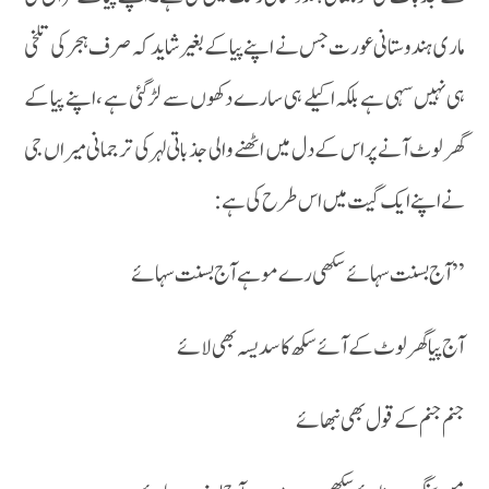
ماری ہندوستانی عورت جس نے اپنے پیا کے بغیرشاید کہ صرف ہجر کی تلخی
ہی نہیں سہی ہے بلکہ اکیلے ہی سارے دکھوں سے لڑ گئی ہے ،اپنے پیا کے
گھر لوٹ آنے پر اس کے دل میں اٹھنے والی جذباتی لہرکی ترجمانی میراں جی
نے اپنے ایک گیت میں اس طرح کی ہے :
’’ آج بسنت سہائے سکھی رے موہے آج بسنت سہائے
آج پیا گھر لوٹ کے آئے سکھ کا سدیسہ بھی لائے
جنم جنم کے قول بھی نبھائے