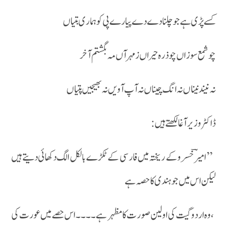
کسے پڑی ہے جو چلنا دے دے پیارے پی کو ہماری بتیاں
چو شمع سوزاں چو ذرہ حیراں زمہر آں مہ بگشتم آخر
نہ نیند نیناں نہ انگ چیناں نہ آپ آویں نہ بھیجیں پتیاں
ڈاکٹر وزیر آغا لکھتے ہیں :
’’ امیرؔ خسرو کے ریختہ میں فارسی کے ٹکڑے بالکل الگ دکھائی دیتے ہیں
لیکن اس میں جو ہندی کا حصہ ہے
،وہ اردو گیت کی اولین صورت کا مظہر ہے ۔۔۔۔اس حصے میں عورت کی