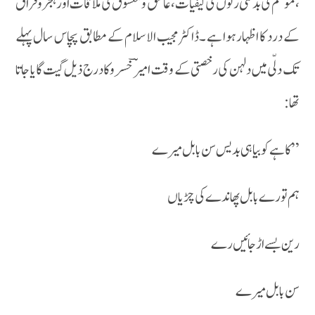
،موسم کی بدلتی رتوں کی کیفیات ،عاشق ومعشوق کی ملاقات اور ہجر وفراق
کے درد کا اظہار ہوا ہے ۔ڈاکٹر مجیب الاسلام کے مطابق پچاس سال پہلے
تک دلّی میں دلہن کی رخصتی کے وقت امیر ؔخسرو کا درج ذیل گیت گایا جاتا
تھا :
’’ کاہے کو بیاہی بدیس سن بابل میرے
ہم تورے بابل پھاندے کی چڑیاں
رین بسے اڑ جائیں رے
سن بابل میرے