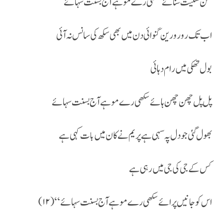
من سنگیت سنائے سکھی رے موہے آج بسنت سہائے
اب تک رو رو رین گنوائی دن میں بھی سکھ کی سانس نہ آئی
بول تھکی میں رام دہائی
پل پل چھن چھن ہائے سکھی رے موہے آج بسنت سہائے
بھول گئی جو دل پہ سہی ہے پریم نے کان میں بات کہی ہے
کس کے جی کی جی میں رہی ہے
اس کو جانیں پرائے سکھی رے موہے آج بسنت سہائے ‘‘ (۱۲)