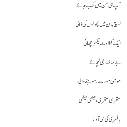
آپ ہی من میں کھب جائے
لوچ بدن میں پھولوں کی ڈالی
ایک گھلاوٹ یکسر چھائی
بے ساختہ جی للچائے
موہنی مورت ،موہنے والی
ستھری ستھری ، میٹھی میٹھی
بانسری کی سی آواز