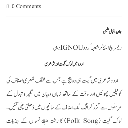
0 Comments
جاوید اقبال علیمی
ریسرچ اسکالر شعبہ ٔاردو IGNOUدہلی
اردو میں لوک گیت اور شاعری
اردو شاعری میں گیت ہی وہ بیج ہے جس سے مختلف شعری اصناف کی
کونپلیں پھوٹیں اور وقت کے ساتھ زبان وبیان میں تغیر وتبدل کے
مرحلوں سے گزر کر الگ الگ اصناف کے سانچوں میں ڈھلتی چلی گئیں۔
لوک گیت (Folk Song) کا رشتہ طبقۂ نسواں کے جذبات