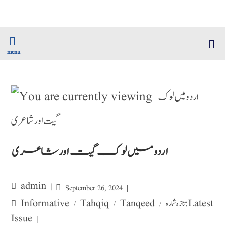
menu
اردو میں لوک گیت اور شاعری
admin
September 26, 2024
تازہ شمارہ : Latest
Tanqeed
Tahqiq
Informative
/
/
/
Issue