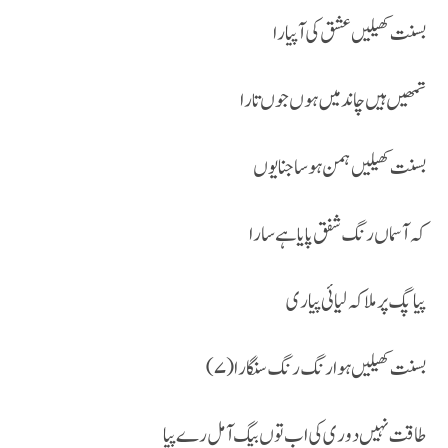
بسنت کھیلیں عشق کی آ پیارا
تمھیں ہیں چاند میں ہوں جوں تا را
بسنت کھیلیں ہمن ہو ساجنا یوں
کہ آسماں ر نگ شفق پایا ہے سارا
پیا پگ پر ملا کہ لیائی پیاری
بسنت کھیلیں ہوا رنگ رنگ سنگارا (۷)
طاقت نہیں دوری کی اب تو ں بیگ آمل رے پیا