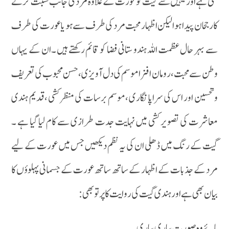
ملتی ہے اور یہیں سے گیت کو عورت کے علاوہ مرد کی جانب نسبت کرنے
کارجحان پیدا ہوالیکن اظہار محبت مرد کی طرف سے ہو یا عورت کی طرف
سے بہر حال عظمت اللہ ہندو ستانی فضا کو قائم رکھتے ہیں ۔ان کے یہاں
وطن سے محبت ،رومان افزا موسم کی دل آویزی،حسن محبوب کی تعریف
وتحسین اور اس کی سراپا نگاری ،موسم برسات کی منظر کشی ،قدیم ہندی
معاشرت کی تصویر کشی میں نہایت جدت طرازی سے کام لیا گیا ہے ۔
گیت کے رنگ میں ڈھلی ان کی یہ نظم دیکھیں جس میں عورت کے لیے
مرد کے جذبات کے اظہار کے ساتھ ساتھ عورت کے جسمانی پہلوؤں کا
بیان بھی ہے اور ہندی گیت کی روایت کا پرتو بھی :
ہائے وہ صورت پیاری پیاری