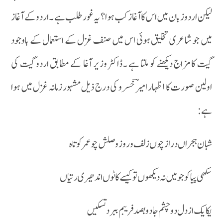
لیکن اردو زبان میں اس کاآغاز کب ہوا ؟ یہ غور طلب ہے ۔اردو کے آغاز
میں جو شاعری تخلیق ہوئی اس میں صنف غزل کے استعمال کے باوجود
گیت کا مزاج دیکھنے کو ملتا ہے ۔ڈاکٹر وزیر آغا کے مطابق اردو گیت کی
اولین صورت کا ۱ظہار امیرؔ خسرو کی درج ذیل مشہور زمانہ غزل میں ہوا
ہے :
شبان ہجراں دراز چوں زلف وروز وصلش چو عمر کوتاہ
سکھی پیا کو جو میں نہ دیکھوں تو کیسے کاٹوں اندھیری رتیاں
یکا یک از دل دو چشم جادو بصد فریبم ببر د تسکیں