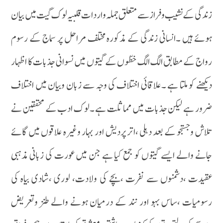
زندگی کے نشیب وفراز سے متعلق جملہ واردات قلبیہ لوک گیت میں بیان
ہوئے ہیں ۔انسانی زندگی کے مذکورہ مختلف مراحل پر سماج کے رسوم
رواج کے مطابق الگ الگ خطّوں کے گیتوں میں نسوانی جذبات کا اظہار
دیکھنے کو ملتا ہے ۔علاقائی اختلاف کی وجہ سے زبان وبیان میں اختلاف
ضرور ہے لیکن جذبات میں مماثلت ہے ۔لوک ادب کے محققین نے
تلاش وجستجو کے بعد دہلی ،اتر پردیش اور بہار وغیرہ علاقوں میں گائے
جانے والے ایسے گیتوں کو جمع کیا ہے جن میں عورت کی زبانی مذہبی
عقیدت ،دشمنوں سے نفرت ،بچے کی ولادت، لوری ،شادی بیاہ کی
رسومیات ،ساس بہو اور نند کے درمیان ہونے والے طنز وتعریض