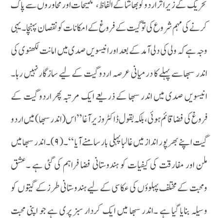
تحریک کے زیر اثر اردو کو بھاشا کے الفاظ ،تلمیحات اور محاوروں سے پاک
کرنے کی مہم شروع کی تو گیت کے فروغ کے امکانات کو نقصان پہنچا ۔یہی
وجہ ہے کہ ولی کی دلی آمد کے بعد اور انیسویں صدی میں امانت لکھنوی کی
اندر سبھا سے پہلے کا درمیانی عرصہ اردو گیت کے لیے سازگار نہیں رہا۔
انیسویں صدی میں اندر سبھا کے ذریعے ایک مرتبہ پھر اردو گیت کے
فروغ کی فضا قائم ہوئی ،بلکہ بقول ڈاکٹر وزیر آغا ’’ اس (اندر سبھا) میں اردو
گیت اپنے بھر پور انداز میں غالبا پہلی بار سامنے آیا ‘‘۔( ۹)۔ اندر سبھا میں
ملن اور مفارقت کی کیفیات کو ہندوستانی فضا فراہم کی گئی ہے ۔عشق
ومحبت کے مختلف پہلوؤں کی عکاسی کے لیے ہندوستانی طرزکے گیتوں کو
وسیلہ بنایا گیا ہے ۔اندر سبھا میں ایک کردار سبز پری ہے جو اپنی محبت