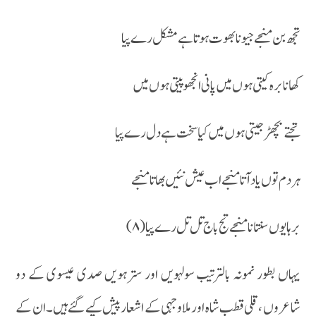
تجھ بن منجے جیونا بھوت ہوتا ہے مشکل رے پیا
کھانا برہ کیتی ہوں میں پانی انجھو پیتی ہوں میں
تجتے بچھڑ جیتی ہوں میں کیا سخت ہے دل رے پیا
ہر دم توں یاد آتا منجے اب عیش نئیں بھاتا منجے
برہا یوں سنتانا منجے تج باج تل تل رے پیا (۸)
یہاں بطور نمونہ بالترتیب سولہویں اور سترہویں صدی عیسوی کے دو
شاعروں ،قلی قطب شاہ اور ملا وجہی کے اشعار پیش کیے گئے ہیں ۔ان کے