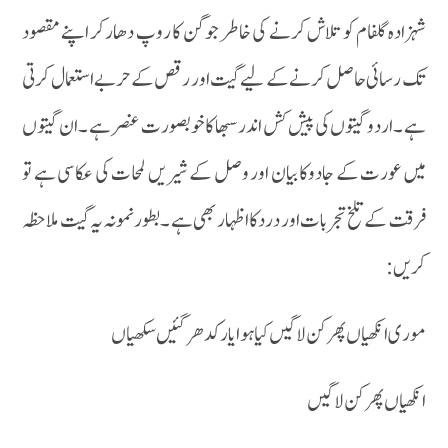
شہزادہ گلفام کو تلاش کرنے کی خاطر جوگن کا روپ دھارکر اپنے مقصود
تک رسائی حاصل کرنے کے لیے گیت اور رقص کے حربے استعمال کرتی
ہے ۔اردو گیتوں کی پیش کش اندر سبھا کا خوبصورت عنصر ہے ۔ان گیتوں
میں عورت کے جادوکا بیان اور وصل کے شیریں لمحات کی عکاسی ہے تو
فرقت کے تلخ تجربات اور درد کا اظہار بھی ہے ۔بطور نمونہ یہ گیت ملاحظہ
کریں :
موری انکھیاں پھر کن لاگیں کیا ہوا یار کدھر گئیں سکھیاں
انکھیاں پھرکن لاگیں