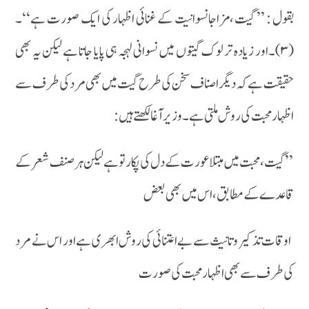
بقول : ’’ گیت ،مزاجانسوانیت کے غنائی اظہار کی ایک صورت ہے‘‘۔
(۳)۔اور زیادہ تر لوک گیتوں میں نسوانی لہجہ ہی پایا جاتا ہے لیکن یہ بھی
حقیقت ہے کہ دیگر اصناف سخن کی طرح گیت میں بھی مرد کی طرف سے
اظہار محبت کی روش ملتی ہے ۔وزیر آغا لکھتے ہیں :
’’ گیت ، محبت میں مبتلا عورت کے دل کی پکار تو ہے لیکن ہر صنف شعر کے
قاعدے کے مطابق ،اس میں بھی بعض
اوقات تذکیر وتانیث سے بے اعتنائی کی روش ابھری ہے اور اس نے مرد
کی طرف سے بھی اظہار محبت کی صورت