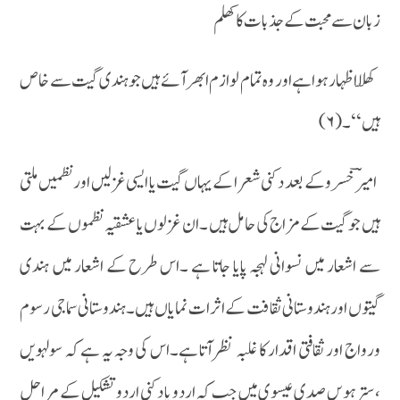
زبان سے محبت کے جذبات کا کھلم
کھلّا اظہار ہوا ہے اور وہ تمام لوازم ابھر آئے ہیں جو ہندی گیت سے خاص
ہیں ‘‘۔(۶)
امیرؔ خسرو کے بعد دکنی شعرا کے یہاں گیت یا ایسی غزلیں اور نظمیں ملتی
ہیں جو گیت کے مزاج کی حامل ہیں ۔ان غزلوں یا عشقیہ نظموں کے بہت
سے اشعار میں نسوانی لہجہ پایا جاتا ہے ۔اس طرح کے اشعار میں ہندی
گیتوں اور ہندوستانی ثقافت کے اثرات نمایا ں ہیں ۔ہندوستانی سماجی رسوم
ورواج اور ثقافتی اقدار کا غلبہ نظر آتا ہے۔اس کی وجہ یہ ہے کہ سولہویں
،سترہویں صدی عیسوی میں جب کہ اردو یا دکنی اردو تشکیل کے مراحل