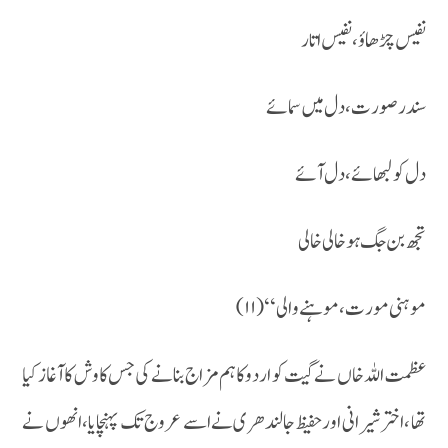
نفیس چڑھاؤ ، نفیس اتار
سندر صورت ،دل میں سمائے
دل کو لبھائے ، دل آئے
تجھ بن جگ ہو خالی خالی
موہنی مورت ، موہنے والی ‘‘ (۱۱)
عظمت اللہ خاں نے گیت کو اردو کا ہم مزاج بنانے کی جس کاوش کا آغاز کیا
تھا ،اختر شیرانی اور حفیظ جالندھری نے اسے عروج تک پہنچایا ،انھوں نے