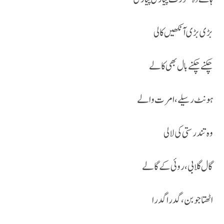
بڑی بڑی آنکھیں کالی
چکنے چکنے بال بھی کالے
ہونٹ رسیلے ،امرت والے
وہ تندرستی کی لالی
گال گلابی ، روئی کے گالے
اٹھتا جوبن ، گدرا گدرا