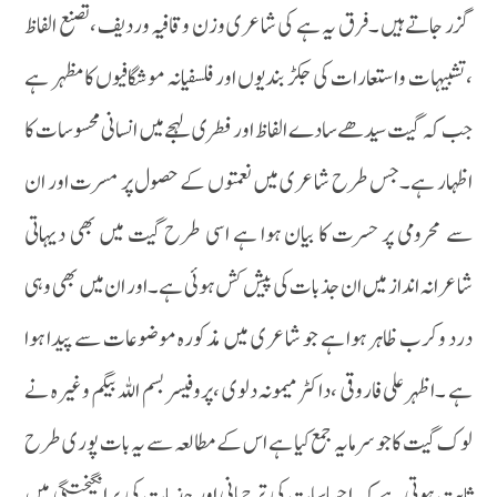
گزر جاتے ہیں ۔فرق یہ ہے کی شاعری وزن وقافیہ وردیف ،تصنع الفاظ
،تشبیہات واستعارات کی جکڑ بندیوں اور فلسفیانہ موشگافیوں کا مظہر ہے
جب کہ گیت سیدھے سادے الفاظ اور فطری لہجے میں انسانی محسوسات کا
اظہار ہے۔جس طرح شاعری میں نعمتوں کے حصول پر مسرت اور ان
سے محرومی پر حسرت کا بیان ہوا ہے اسی طرح گیت میں بھی دیہاتی
شاعرانہ انداز میں ان جذبات کی پیش کش ہوئی ہے ۔اور ان میں بھی وہی
درد وکرب ظاہر ہوا ہے جو شاعری میں مذکورہ موضوعات سے پیدا ہوا
ہے ۔اظہر علی فاروقی ،داکٹر میمونہ دلوی ،پروفیسر بسم اللہ بیگم وغیرہ نے
لوک گیت کا جو سرمایہ جمع کیا ہے اس کے مطالعہ سے یہ بات پوری طرح
ثابت ہوتی ہے کہ احساسات کی ترجمانی اور جذبات کی برانگیختگی میں