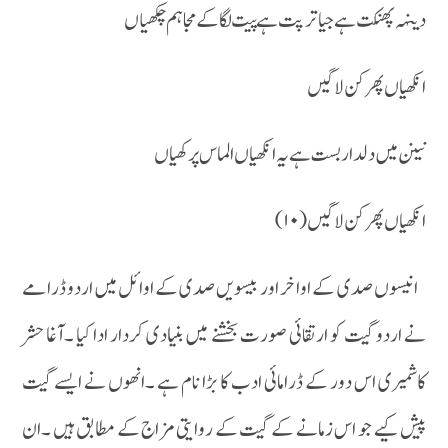
دینہہ پھنکت ہے جیا ترپت ہے پیت لگا کے مجا ہم چکھیاں
انکھیاں پھر کن لاگیں
نینن میں دلدار بست ہے یہ انکھیاں الماس پرکھیاں
انکھیاں پھرکن لاگیں (۱۰)
انیسوں صدی کے اواخر اور بیسویں صدی کے اوائل میں اردو ڈرامے
نے اردو گیت کو ارتقائی صورت بخشنے میں بنیادی کردار ادا کیا ۔آغا حشر
کاشمیری اس دور کے ڈرامائی ادب کا بڑا نام ہے ۔انھوں نے ایسے گیت
پیش کیے جو اس زمانے کے گیت کے روایتی مزاج کے مطابق ہیں ۔ان