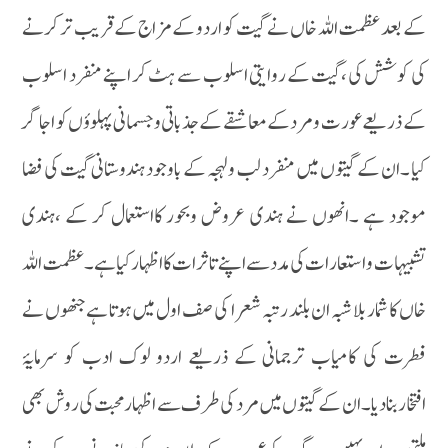
کے بعد عظمت اللہ خاں نے گیت کو اردو کے مزاج کے قریب تر کرنے
کی کوشش کی ،گیت کے روایتی اسلوب سے ہٹ کر اپنے منفرد اسلوب
کے ذریعے عورت ومرد کے معاشقے کے جذباتی وجسمانی پہلوؤں کو اجاگر
کیا ۔ان کے گیتوں میں منفرد لب ولہجہ کے باوجود ہندوستانی گیت کی فضا
موجود ہے ۔انھوں نے ہندی عروض وبحور کااستعمال کر کے ،ہندی
تشبیہات و استعارات کی مدد سے اپنے تاثرات کا اظہار کیا ہے ۔عظمت اللہ
خاں کا شمار بلا شبہ ان بلند رتبہ شعرا کی صف اول میں ہوتا ہے جنھوں نے
فطرت کی کامیاب ترجمانی کے ذریعے اردو لوک ادب کو سرمایۂ
افتخاربنادیا۔ان کے گیتوں میں مرد کی طرف سے اظہار محبت کی روش بھی