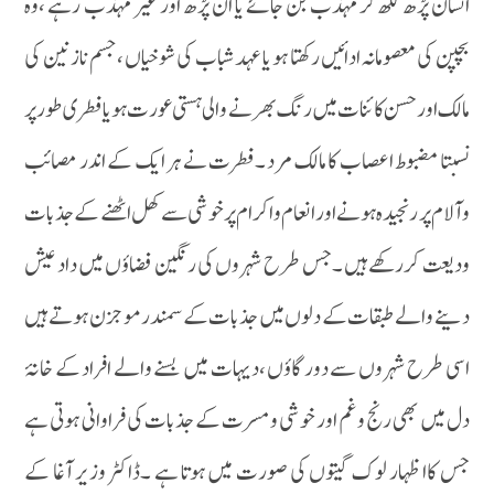
انسان پڑھ لکھ کر مہذب بن جائے یا ان پڑھ اور غیر مہذب رہے ،وہ
بچپن کی معصومانہ ادائیں رکھتا ہو یا عہد شباب کی شوخیاں ،جسم نازنین کی
مالک اور حسن کائنات میں رنگ بھرنے والی ہستی عورت ہویا فطری طور پر
نسبتا مضبوط اعصاب کا مالک مرد ۔فطرت نے ہر ایک کے اندر مصائب
وآلام پر رنجیدہ ہونے اور انعام واکرام پر خوشی سے کھل اٹھنے کے جذبات
ودیعت کررکھے ہیں ۔جس طرح شہروں کی رنگین فضاؤں میں داد عیش
دینے والے طبقات کے دلوں میں جذبات کے سمندر موجزن ہوتے ہیں
اسی طرح شہروں سے دور گاؤں ،دیہات میں بسنے والے افراد کے خانۂ
دل میں بھی رنج وغم اور خوشی ومسرت کے جذبات کی فراوانی ہوتی ہے
جس کاا ظہار لوک گیتوں کی صورت میں ہوتا ہے ۔ڈاکٹر وزیر آغا کے