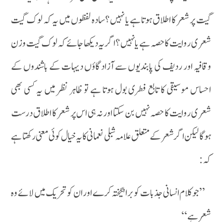
گیت پر شعر کا اطلاق ہوتا ہے یا نہیں ؟سادہ لفظوں میں یہ کہ لوک گیت
شعری روایت کا حصہ ہے یا نہیں ؟اگر یہ دیکھا جائے کہ لوک گیت وزن
وقافیہ اور ردیف کی پابندیوں سے آزاد گاؤں دیہات کے باشندوں کے
احساس موسیقی کا تابع فطری بول ہوتا ہے تو ظاہر نظر میں یہ کسی بھی
شعری روایت کا حصہ نہیں بن سکتا اور نہ ہی اس پر شعر کا اطلاق درست
ہوگا لیکن اگر شعر کے متعلق علامہ شبلی نعمانی کا یہ خیال کوئی معنی رکھتا ہے
کہ:
’’جو کلام انسانی جذبات کو برانگیختہ کرے اور ان کو تحریک میں لائے وہ
شعر ہے ‘‘