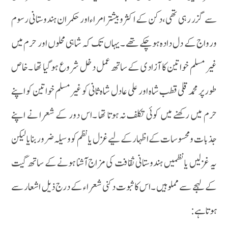
سے گزر رہی تھی ،دکن کے اکثروبیشتر امراء اور حکمران ہندوستانی رسوم
ورواج کے دل دادہ ہوچکے تھے ۔یہاں تک کہ شاہی محلوں اور حرم میں
غیر مسلم خواتین کا آزادی کے ساتھ عمل دخل شروع ہو گیا تھا ۔خاص
طور پر محمد قلی قطب شاہ اور علی عادل شاہ ثانی کو غیر مسلم خواتین کو اپنے
حرم میں رکھنے میں کوئی تکلف نہ ہوتا تھا ۔اس دور کے شعرا نے اپنے
جذبات ومحسوسات کے اظہار کے لیے غزل یا نظم کو وسیلہ ضرور بنایا لیکن
یہ غزلیں یا نظمیں ہندوستانی ثقافت کی مزاج آشنا ہونے کے ساتھ گیت
کے لہجے سے مملو ہیں ۔اس کا ثبوت دکنی شعراء کے درج ذیل اشعار سے
ہوتا ہے :