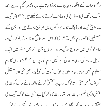
ومحسوسات کے اظہار وبیان سے جوڑا جاتا ہے ۔پروفیسر کلیم الدین احمد
فوک سانگ کی اصطلاح کی وضاحت کرتے ہوئے لکھتے ہیں :’’ عوامی گیت
۔روایتی گیت اور آہنگ جو عام لوگوں میں مروّج ہوتے ہیں اور جن کے
مصنفین کا عموما نام نہیں ملتا ‘‘۔( ۱)۔اس سے واضح ہوتا ہے کہ لوگ گیت
عام لوگوں میں مروج وہ گیت ہوتے ہیں جن کے پس منظر میں ایک
طویل مدت کی روایت ہوتی ہے لیکن عام طور پر ان کے لکھنے والوں کا نام
معلوم نہیں ہوتا ۔عام طور پر لوک گیت کی کوئی بندھی ٹکی اور مستقل
تعریف نہیں ملتی البتہ لوک ادب پر تحقیق کرنے والوں نے لوک گیت کی
بعض ایسی خصوصیات اور امتیازات کا ذکر کیا ہے جن سے لوک گیت کی
حقیقت وماہیت کو سمجھنے میں مدد ملتی ہے ۔ پروفیسر قمررئیس نے لوک