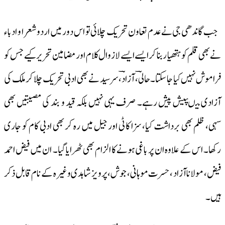
جب گاندھی جی نے عدم تعاون تحریک چلائی تو اس دور میں اردو شعرا و ادباء
نے بھی قلم کو ہتھیار بنا کر ایسے ایسے لازوال کلام اور مضامین تحریر کیے جس کو
فراموش نہیں کیا جا سکتا۔حالیؔ، آزادؔ،سرسید نے بھی ادبی تحریک چلا کر ملک کی
آزادی میںپیش پیش رہے۔ صرف یہی نہیں بلکہ قید و بند کی مصیبتیں بھی
سہی، ظلم بھی برداشت کیا، سزا کاٹی اور جیل میں رہ کر بھی ادبی کام کو جاری
رکھا۔ اس کے علاوہ ان پر باغی ہونے کا الزام بھی ٹھرایا گیا۔ ان میں فیض احمد
فیض، مولانا آزاد ، حسرت موہانی، جوش ، پرویز شاہدی وغیرہ کے نام قابل ذکر
ہیں۔