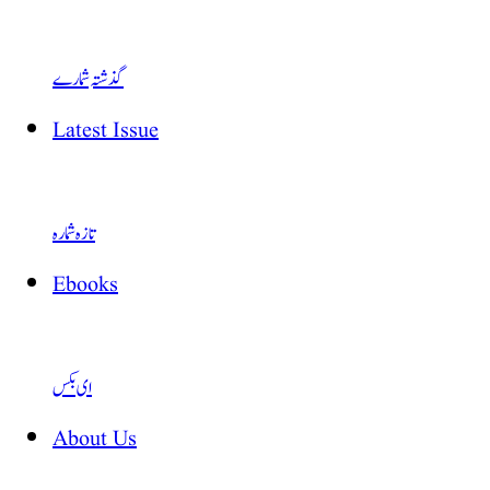
گذشتہ شمارے
Latest Issue
تازہ شمارہ
Ebooks
ای بکس
About Us