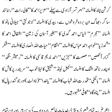
کرشن چند کا افسانہ ’’امرتسر آزادی سے پہلے‘‘ عزیز احمد کا ’’کالی رات‘‘ رامانند
ساگر ، بھاگ ان بردہ فروشوں سے، بیدی کا افسانہ’’لاجونتی‘‘ جیلانی بانو کا
افسانہ ’’مجرم‘‘ الیاس احمد گدی کا ’’بغیر آسمان کی زمین‘‘ اشفاق احمد کا
’’گدڑیا‘‘خواجہ احمد عباس کا افسانہ ’’انتقام‘‘ حیات اللہ انصاری کا افسانہ ’’شکر
گزار آنکھیں‘‘ عصمت کا ’’جڑیں‘‘ احمد ندیم قاسمی کا افسانہ ’’ُرمیشرسنگھ‘‘
اوپندر ناتھ اشک کا افسانہ ’’ٹیبل لینڈ‘‘ شفیق کا نیلاخوب‘‘ سریندر پرکاش کا
افسانہ ’’بالکنی ‘‘ قدرت اللہ شہاب کا افسانہ ’’یا خدا ‘‘(ناولٹ) اور جوگندر پال کا
افسانہ ’’پناہ گاہ‘‘ کافی مشہور ہیں۔
الغرض یہ تمام شعری و نثری خدمات خالص اردو ادب کی دین ہیں اور ان تمام