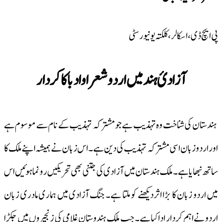
پی ایچ ڈی، اسکالر،کلکتہ یونیورسٹی
آزادیٔ ہند میں اردو شعرا و ادباکا کردار
ہندستان کی شناخت وہ تہذیب ہے جو مشترکہ تہذیب کے نام سے موسوم ہے
اور اردو زبان اسی مشترکہ تہذیب کی دین ہے ۔ اس زبان نے ہمیشہ اپنے ملک کا
ساتھ نبھایا ہے ۔ ملک ہندستان میں آزادی کی جتنی بھی تحریکیں رونما ہوئیں اس
میں اردو زبان کا بڑا اثردیکھنے کو ملتا ہے۔ جنگ آزادی میں ہماری مادری زبان
اردو نے اہم کردار ادا کیاہے۔ جب ملک ہندوستان غلامی کی زنجیروں میں جکڑا