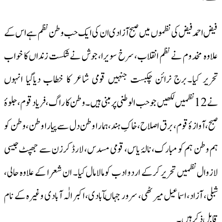
فیض احمد فیض کی نظموں میں صبح آزادی ان کی ایک حب وطن نظم ہے اس کے
علاوہ مخدوم نے نظم انقلاب، سرخ سویرا، جوش نے شکست زنداں کا خواب
تحریر کیا۔برج نرائن چکبست جنہیں قومی شاعر کا خطاب دیاگیا انہوں
نے12نظمیں لکھیں جو حب الوطنی پر مبنی ہیں۔ وطن کا راگ، فریاد قوم، جلوۂ
صبح، آوازۂ قوم، برق اصلاح، خاکِ ہند، ہمارا وطن دل سے پیارا وطن، وطن کو
ہم وطن ہم کو مبارک، نالۂ یاس، قومی مسدس، لارڈ کرزن سے جھپٹ جیسی
لازوال نظمیں تحریر کرکے اردو ادب کومالامال کیا۔ ان شعرا کے علاوہ حالی،
شبلی، آزاد، اسماعیل میرٹھی، سرور جہاںآبادی، اکبر الٰہ آبادی وغیرہ کے نام
قابل ذکر ہیں۔