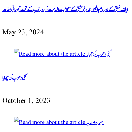
ایلف شفق کےناول‘‘چالیس چراغ عشق کے’’کامحبت انسانیت کی روح ہےکےتحت تجزیاتی مطالعہ
May 23, 2024
گئی دھوپ کی چھایا
October 1, 2023