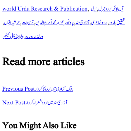
,
,
آن لائن اردو جنرل
ادبی
world Urdu Research & Publication
,
,
,
,
,
,
,
تحقیق
اُردو
اردو شاعری
آزادیٔ ہند
پروفیسر خواجہ محمد اکرام الدین
ترجیحات
عرشیہ اقبال
ورلڈ اردو ریسرچ اینڈ پبلی کیشن
Read more articles
جنگ آزاد ی میں اردو کا کردار
Previous Post
آزادیٔ ہند میں اردوشعراءکردار
Next Post
You Might Also Like