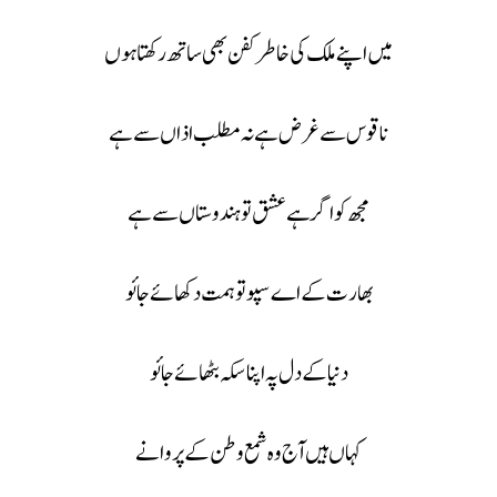
میں اپنے ملک کی خاطر کفن بھی ساتھ رکھتا ہوں
ناقوس سے غرض ہے نہ مطلب اذاں سے ہے
مجھ کو اگر ہے عشق تو ہندوستاں سے ہے
بھارت کے اے سپوتو ہمت دکھائے جائو
دنیا کے دل پہ اپنا سکہ بٹھائے جائو
کہاں ہیں آج وہ شمع وطن کے پروانے