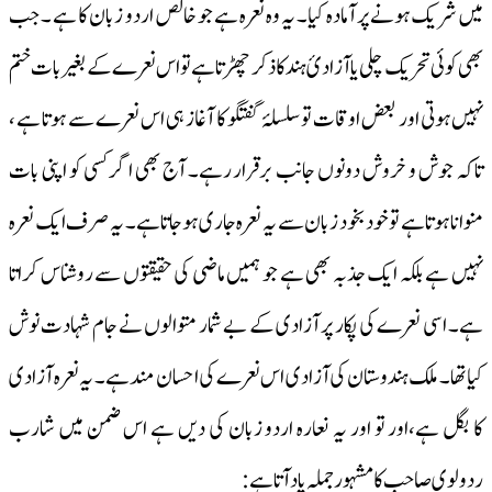
میں شریک ہونے پر آمادہ کیا۔ یہ وہ نعرہ ہے جو خالص اردو زبان کا ہے ۔ جب
بھی کوئی تحریک چلی یا آزادیٔ ہند کا ذکر چھڑتا ہے تو اس نعرے کے بغیر بات ختم
نہیں ہوتی اور بعض اوقات تو سلسلۂ گفتگو کا آغاز ہی اس نعرے سے ہوتا ہے ،
تاکہ جوش و خروش دونوں جانب برقرار رہے۔ آج بھی اگر کسی کو اپنی بات
منوانا ہوتا ہے تو خود بخود زبان سے یہ نعرہ جاری ہوجاتا ہے۔ یہ صرف ایک نعرہ
نہیں ہے بلکہ ایک جذبہ بھی ہے جو ہمیں ماضی کی حقیقتوں سے روشناس کراتا
ہے۔ اسی نعرے کی پکار پر آزادی کے بے شمار متوالوں نے جام شہادت نوش
کیاتھا۔ ملک ہندوستان کی آزادی اس نعرے کی احسان مند ہے۔ یہ نعرہ آزادی
کا بگل ہے،اور تو اور یہ نعارہ اردو زبان کی دیں ہے اس ضمن میں شارب
ردولوی صاحب کا مشہور جملہ یاد آتا ہے: