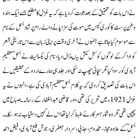
نے اس بات کو تحقیق کے بعد ثابت کردیا ہے کہ یہ غزل کامطلع جسے ایک ہندو
وطن پرست کاکوری کیس میں موت کی سزا پانے والے رام پرشاد بسمل کے نام
سے موسوم کیا جاتا ہے جنہوں نے آخری وقت پر اپنی زبان سے اس تاریخی شعر
کو ادا کرکے لوگوں کو کش مکش میںڈال دیا، نام کی یکسانیت نے بسملؔ عظیم
آبادی کو رسوا کیا مگر سچائی چھپ نہ سکی اور جلد ہی ہمارے اردو کے محقیقیں نے
اس بات کی تصدیق کر دی کہ یہ کلام بسملؔ عظیم آبادی کی ہے ، انہوں نے یہ
غزل 1921ء میں تحریر کی تھی،اور قاضی عبدالغفار کے رسالہ ـصباح میں
چھپی تھی مگر وہ شمارہسرکار نے ضبط کر لیا تھا اس لے کہیں دستیاب نہ ہو سکاـ۔
بسملؔ کے علاوہ مجاز، مخدوم، جذبی، سردار جعفری، جوش ملیح آبادی، فیض احمد