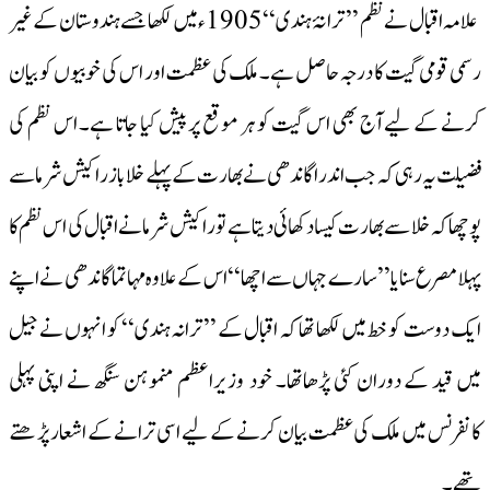
علامہ اقبال نے نظم ’’ترانۂ ہندی‘‘ 1905ء میں لکھا جسے ہندوستان کے غیر
رسمی قومی گیت کا درجہ حاصل ہے۔ ملک کی عظمت اور اس کی خوبیوں کو بیان
کرنے کے لیے آج بھی اس گیت کو ہر موقع پر پیش کیا جاتا ہے۔ اس نظم کی
فضیلت یہ رہی کہ جب اندراگاندھی نے بھارت کے پہلے خلاباز راکیش شرما سے
پوچھا کہ خلا سے بھارت کیسا دکھائی دیتا ہے تو راکیش شرما نے اقبال کی اس نظم کا
پہلا مصرع سنایا’’سارے جہاں سے اچھا‘‘ اس کے علاوہ مہاتما گاندھی نے اپنے
ایک دوست کو خط میں لکھا تھا کہ اقبال کے ’’ترانہ ہندی‘‘ کو انہوں نے جیل
میں قید کے دوران کئی پڑھاتھا۔ خود وزیراعظم منموہن سنگھ نے اپنی پہلی
کانفرنس میں ملک کی عظمت بیان کرنے کے لیے اسی ترانے کے اشعار پڑھتے
تھے۔