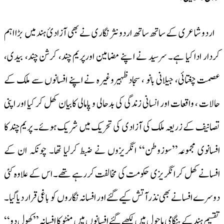
اردو شاعری کے ساتھ ساتھ اردو نثر نگاری نے بھی آزادیٔ ہند میں بڑا اہم
کردار ادا کیا ہے۔ سرسید نے اپنے مضامین اورپریم چند، کرشن چند، بیدی،
عصمت چغتائی، جیلانی بانو ، سجادظہیروغیرہ نے اپنے افسانوں سے ملک کے
حالات ، واقعات اور انسانی زندگی کی بدحالی و پامالی کابیان کھل کر کیا اور اپنی
تصانیف کے زریعہ ملک کی آزادی کی تحریک میں شریک ہوئے۔ پریم چند کا
افسانوی مجموعہ’’سوزوطن‘‘ انگریزوں نے ضبط کرلیا تھا۔ چونکہ ان کے
افسانے کھل کر انگریزی حکومت کی مخالفت کررہے تھے۔ اس کے علاوہ کئی
دوسرے افسانے بھی نذرآتش کیے گئے اور افسانہ نگاروں کو باغی قرار دیاگیا۔
تقسیم ہند کے ہنگامی ماحول میں لکھے گئے افسانوں میں منٹو کا افسانہ ’’کھول دو‘‘