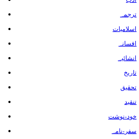
ترجمہ
اسلامیات
افسانہ
انشائیہ
تاریخ
تحقیق
تنقید
خود-نوشت
سفر-نامہ