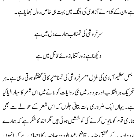
ہے،ان کے کلام نے آزادی کی جنگ میں بہت ہی خاص رول نبھایا ہے۔
سرفروشی کی تمنا اب ہمارے دل میں ہے
دیکھنا ہے زور کتنا بازوئے قاتل میں ہے
بسمل عظیم آبادی کی غزل ’’سرفروشی کی تمنا‘‘ پر کافی گفتگو ہوتی رہی ہے۔ہر
تحریک ہر انقلاب اور ہردور میں نئی روایات کو لانے میں اس شعر کا سہارا لیاگیا
ہے۔ یہاں ایک ضروری بات بتاتی چلوں کہ اس شعر کے حوالے سے بھی
ہماری قوم کو مایوس کرنے کی کوششیں ہوئی ہیں مگر اللہ کا شکر ہے کہ ہمارے
اردو ادب کے محقق جناب قاضی عبدالودود صاحب کا احساس ہے کہ انہوں