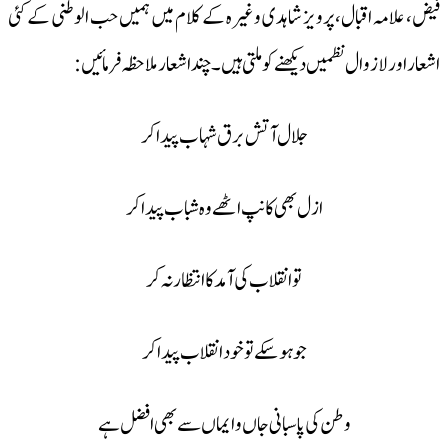
فیض، علامہ اقبال، پرویز شاہدی وغیرہ کے کلام میں ہمیں حب الوطنی کے کئی
اشعار اور لازوال نظمیں دیکھنے کو ملتی ہیں۔ چند اشعار ملاحظہ فرمائیں:
جلال آتش برق شہاب پیدا کر
ازل بھی کانپ اٹھے وہ شباب پیدا کر
تو انقلاب کی آمد کا انتظار نہ کر
جو ہو سکے تو خود انقلاب پیدا کر
وطن کی پاسبانی جاں و ایماں سے بھی افضل ہے