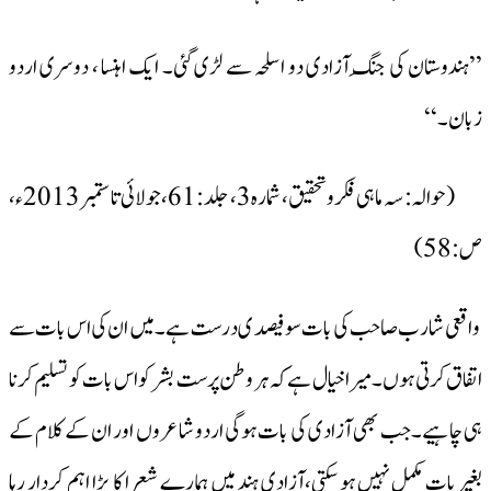
’’ہندوستان کی جنگِ آزادی دو اسلحہ سے لڑی گئی۔ ایک اہنسا ، دوسری اردو
زبان۔‘‘
(حوالہ: سہ ماہی فکروتحقیق، شمارہ 3، جلد:61، جولائی تا ستمبر2013ء،
ص:58)
واقعی شارب صاحب کی بات سو فیصد ی درست ہے۔ میں ان کی اس بات سے
اتفاق کرتی ہوں۔ میرا خیال ہے کہ ہر وطن پرست بشر کو اس بات کو تسلیم کرنا
ہی چاہیے۔جب بھی آزادی کی بات ہوگی اردو شاعروں اور ان کے کلام کے
بغیر بات مکمل نہیں ہو سکتی،آزادی ہند میں ہمارے شعرا کا بڑا اہم کردار رہا