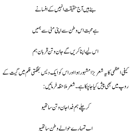
بنے ہیں آج حقیقت انہیں کے افسانے
ہے محبت اس وطن سے اپنی مٹی سے ہمیں
اس لیے اپنا کریں گے جان و تن قربان ہم
کیفی اعظمی کا یہ شعر بڑا مشہورہوا اور اس کو ایک دیس بھگتی فلم میں گیت کے
روپ میں بھی پیش کیا جا چکا ہے۔شعر ملاحظہ فرمائیں:
کر چلے ہم فدا جان و تن ساتھیو
اب تمہارے حوالے وطن ساتھیو