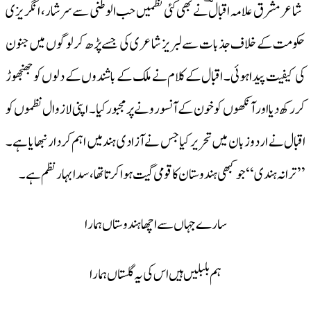
شاعر مشرق علامہ اقبالؔ نے بھی کئی نظمیں حب الوطنی سے سرشار، انگریزی
حکومت کے خلاف جذبات سے لبریز شاعری کی جسے پڑھ کر لوگوں میں جنون
کی کیفیت پیدا ہوئی۔ اقبال کے کلام نے ملک کے باشندوں کے دلوں کو جھنجھوڑ
کر رکھ دیا اور آنکھوں کو خون کے آنسو رونے پر مجبور کیا۔ اپنی لازوال نظموں کو
اقبال نے اردو زبان میں تحریر کیا جس نے آزادی ہند میں اہم کردار نبھایا ہے۔
’’ترانہ ہندی‘‘ جوکبھی ہندوستان کا قومی گیت ہواکرتا تھا،سدا بہار نظم ہے ۔
سارے جہاں سے اچھا ہندوستاں ہمارا
ہم بلبلیں ہیں اس کی یہ گلستاں ہمارا