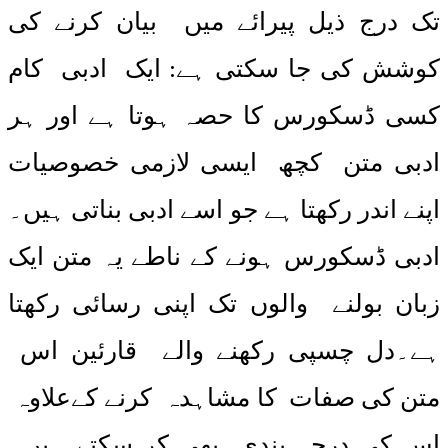
تک درج ذیل پیرائے میں بیان کرنے کی
کوشش کی جا سکتی ہے: ایک ادبی کام
کسی ڈسکورس کا حصہ ہوتا ہے اور ہر
ادبی متن کچھ ایسی لازمی خصوصیات
اپنے اندر رکھتا ہے جو اسے ادبی بناتی ہیں۔
ادبی ڈسکورس ہونے کے ناطے یہ متن ایک
زبان بولنے والوں تک اپنی رسائی رکھتا
ہے۔دل چسپی رکھنے والے قارئین اس
متن کی صفات کا مشاہدہ کرنے کےعلاوہ
اس کی درجہ بندی بھی کر سکتے ہیں۔