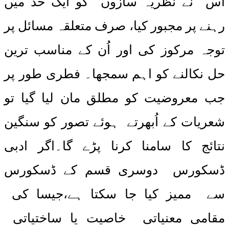
اس نے نظریہ سازوں کو ایک حد میں
رہنے پر مجبور کیا، صرف متعلقہ مسائل پر
توجہ مرکوز کی اور اُن کے مناسب ترین
حل نکالنے کو اہم سمجھا۔ فطری طور پر
جب معروضیت کو مطلق مان لیا گیا تو
شعریات کے اُبھرتے ہوئے تصور کو سنگین
نتائج کا سامنا کرنا پڑے گا۔اگر ادبی
ڈسکورس دوسری قسم کے ڈسکورس
سے ممیز کیا جا سکتا ہے،جیسا کی
مقامی معنیاتی خاصیت یا ساختیاتی