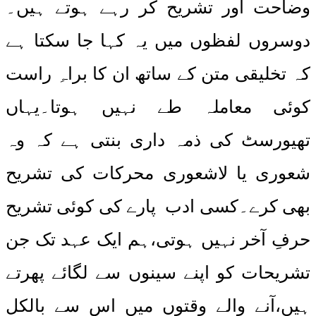
وضاحت اور تشریح کر رہے ہوتے ہیں۔
دوسروں لفظوں میں یہ کہا جا سکتا ہے
کہ تخلیقی متن کے ساتھ ان کا براہِ راست
کوئی معاملہ طے نہیں ہوتا۔یہاں
تھیورسٹ کی ذمہ داری بنتی ہے کہ وہ
شعوری یا لاشعوری محرکات کی تشریح
بھی کرے۔کسی ادب پارے کی کوئی تشریح
حرفِ آخر نہیں ہوتی،ہم ایک عہد تک جن
تشریحات کو اپنے سینوں سے لگائے پھرتے
ہیں،آنے والے وقتوں میں اس سے بالکل