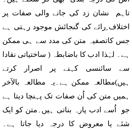
تاہم نشان زد کی جانے والی صفات پر
اختلاف ِرائے کی گنجائش موجود رہتی ہے
جس کاتصفیہ متن کی مدد سے ہی ممکن
ہے۔ لہٰذا ادب کا باضابطہ ( ساختیاتی نقادا
سے سائنسی کہنے پر اصرار کرتے
ہیں)مطالعہ ممکن ہے۔یہ مطالعہ بالآخر
ہمیں متن کی اُن صفات تک پہنچا دیتا ہے
جو اُسے ادب پارہ بناتی ہیں۔متن کو ایک
شئے یا معروض کا درجہ دیا جاتا ہے۔