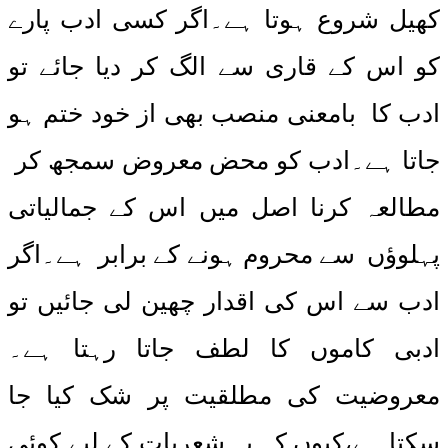
کھیل شروع ہوتا ہے۔اگر کسی ادب پارے
کو اس کے قاری سے الگ کر دیا جائے تو
ادب کا بامعنی منصب بھی از خود ختم ہو
جاتا ہے۔ادب کو محض معروض سمجھ کر
مطالعہ کرنا اصل میں اس کے جمالیاتی
پہلوؤں سے محروم ہونے کے برابر ہے۔اگر
ادب سے اس کی اقدار چھین لی جائیں تو
ادبی کاموں کا لطف جاتا رہتا ہے۔
معروضیت کی مطلقیت پر شک کیا جا
سکتا ہے،کیوں کہ یہ شعریات کے لیے کوئی