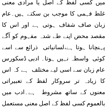
میں کسی لفظ کے اصل یا مرادی معنی
غلط فہمی کا موجب بن سکتے ہیں۔عام
زبان صاف شفاف ہوتی ہے اور اس کا
مقصد محض اپنے طے شدہ مفہوم کو آگے
پہنچانا ہوتا ہے،لسانیاتی ذرائع سے اسے
کوئی واسطہ نہیں ہوتا۔ ادبی ڈسکورس
عام زبان سے اسی لیے مختلف ہے کہ اس
کا زیادہ تر سروکار لفظ کے تعبیراتی
معنوں کے ساتھ مشروط ہے۔ادب میں
بالعموم کسی لفظ کے اصل معنی مستعمل