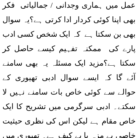
عمل میں ہماری وجدانی / جمالیاتی فکر
بھی اپنا کوئی کردار ادا کرتی ہے؟یہ سوال
بھی بن سکتا ہے کہ ایک شخص کسی ادب
پارے کی ممکنہ تفہیم کیسے حاصل کر
سکتا ہے؟مزید ایک مسئلہ یہ بھی سامنے
آئے گا کہ ایسے سوال ادبی تھیوری کے
حوالے سے کوئی خاص بات سامنے نہیں لا
سکتے۔ ادبی سرگرمی میں تشریح کا ایک
خاص مقام ہے لیکن اس کی نظری حیثیت
خاصی بے مزہ یا بے کیف ہے۔ تھیوری میں