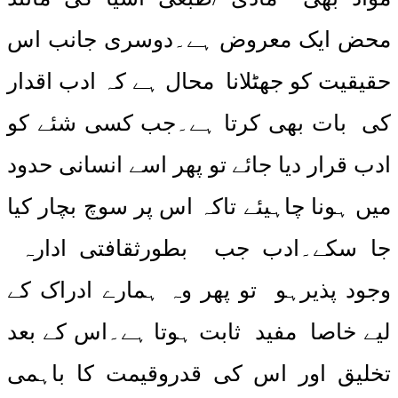
محض ایک معروض ہے۔دوسری جانب اس
حقیقیت کو جھٹلانا محال ہے کہ ادب اقدار
کی بات بھی کرتا ہے۔جب کسی شئے کو
ادب قرار دیا جائے تو پھر اسے انسانی حدود
میں ہونا چاہیئے تاکہ اس پر سوچ بچار کیا
جا سکے۔ادب جب بطورثقافتی ادارہ
وجود پذیرہو تو پھر وہ ہمارے ادراک کے
لیے خاصا مفید ثابت ہوتا ہے۔اس کے بعد
تخلیق اور اس کی قدروقیمت کا باہمی