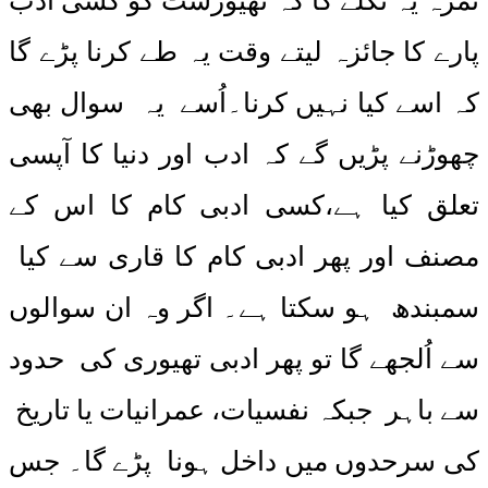
ثمرہ یہ نکلے گا کہ تھیورسٹ کو کسی ادب
پارے کا جائزہ لیتے وقت یہ طے کرنا پڑے گا
کہ اسے کیا نہیں کرنا۔اُسے یہ سوال بھی
چھوڑنے پڑیں گے کہ ادب اور دنیا کا آپسی
تعلق کیا ہے،کسی ادبی کام کا اس کے
مصنف اور پھر ادبی کام کا قاری سے کیا
سمبندھ ہو سکتا ہے۔ اگر وہ ان سوالوں
سے اُلجھے گا تو پھر ادبی تھیوری کی حدود
سے باہر جبکہ نفسیات، عمرانیات یا تاریخ
کی سرحدوں میں داخل ہونا پڑے گا۔ جس