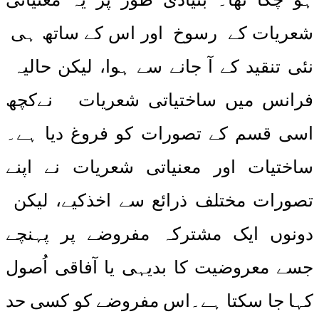
شعریات کے رسوخ اور اس کے ساتھ ہی
نئی تنقید کے آ جانے سے ہوا، لیکن حالیہ
فرانس میں ساختیاتی شعریات نےکچھ
اسی قسم کے تصورات کو فروغ دیا ہے۔
ساختیات اور معنیاتی شعریات نے اپنے
تصورات مختلف ذرائع سے اخذکیے، لیکن
دونوں ایک مشترکہ مفروضے پر پہنچے
جسے معروضیت کا بدیہی یا آفاقی اُصول
کہا جا سکتا ہے۔اس مفروضے کو کسی حد