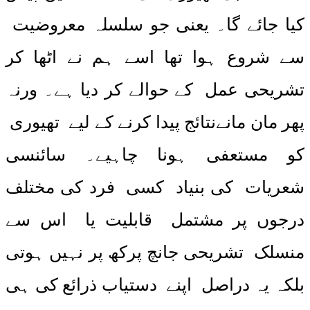
کیا جائے گا۔ یعنی جو سلسلہ معروضیت
سے شروع ہوا تھا اسے ہم نے اٹھا کر
تشریحی عمل کے حوالے کر دیا ہے۔ ورنہ
پھر مان مانےنتائج پیدا کرنے کے لیے تھیوری
کو مستعفی ہونا چاہیے۔ سائنسی
شعریات کی بنیاد کسی فرد کی مختلف
درجوں پر مشتمل قابلیت یا اس سے
منسلک تشریحی جانچ پرکھ پر نہیں ہوتی
بلکہ یہ دراصل اپنے دستیاب ذرائع کی ہی