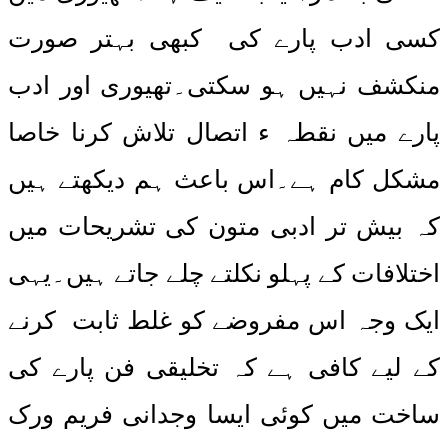
کسی ادب پارے کی کبھی بہتر صورت
منکشف نہیں ہو سکتی۔تھیوری اور ادب
پارے میں نقطہ ء اتصال تلاش کرنا خاصا
مشکل کام ہے۔اس باعث ہم دیکھتے ہیں
کہ بیش تر ادبی متون کی تشریحات میں
اختلافات کے پہلو نکلتے چلے جاتے ہیں۔یہی
ایک وجہ اس مفروضے کو غلط ثابت کرنے
کے لیے کافی ہے کہ تخلیقی فن پارے کی
ساخت میں کوئی ایسا وجدانی فریم ورک