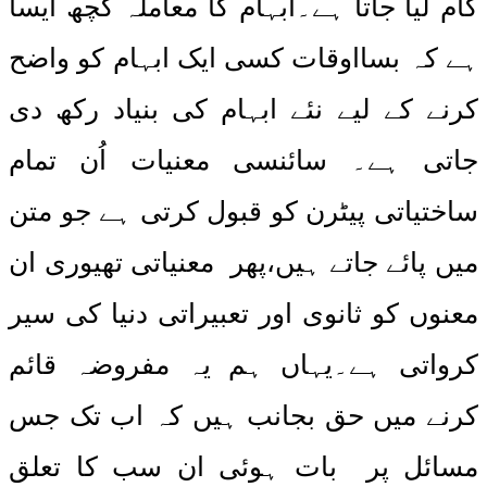
کام لیا جاتا ہے۔ابہام کا معاملہ کچھ ایسا
ہے کہ بسااوقات کسی ایک ابہام کو واضح
کرنے کے لیے نئے ابہام کی بنیاد رکھ دی
جاتی ہے۔ سائنسی معنیات اُن تمام
ساختیاتی پیٹرن کو قبول کرتی ہے جو متن
میں پائے جاتے ہیں،پھر معنیاتی تھیوری ان
معنوں کو ثانوی اور تعبیراتی دنیا کی سیر
کرواتی ہے۔یہاں ہم یہ مفروضہ قائم
کرنے میں حق بجانب ہیں کہ اب تک جس
مسائل پر بات ہوئی ان سب کا تعلق