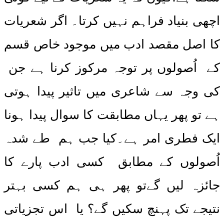
اچھی بنیاد فراہم نہیں کرتا۔ اگر شعریات
کا اصل مقصد ادب میں موجود خاص قسم
کے اُصولوں پر توجہ مرکوز کرنا ہے جن
کی وجہ سے شاعری میں تاثیر پیدا ہوتی
ہے تو پھر یہاں مطابقت کا سوال پیدا ہونا
ایک فطری امر ہے۔کیا جب ہم طے شدہ
اُصولوں کے مطابق کسی ادب پارے کا
جائزہ لیں گےتو پھر ہی ہم کسی بہتر
نتیجے تک پہنچ سکیں گے؟ یا اس تجزیاتی