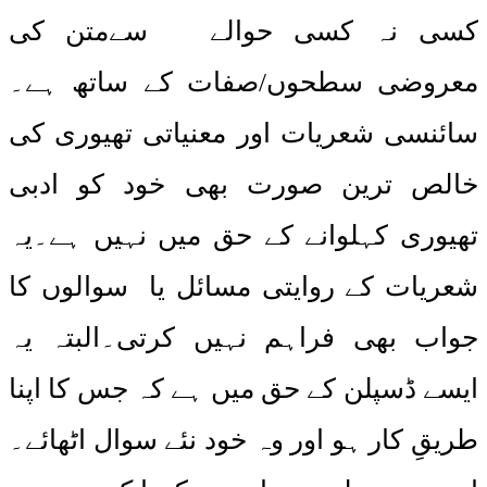
کسی نہ کسی حوالے سےمتن کی
معروضی سطحوں/صفات کے ساتھ ہے۔
سائنسی شعریات اور معنیاتی تھیوری کی
خالص ترین صورت بھی خود کو ادبی
تھیوری کہلوانے کے حق میں نہیں ہے۔یہ
شعریات کے روایتی مسائل یا سوالوں کا
جواب بھی فراہم نہیں کرتی۔البتہ یہ
ایسے ڈسپلن کے حق میں ہے کہ جس کا اپنا
طریقِ کار ہو اور وہ خود نئے سوال اٹھائے۔