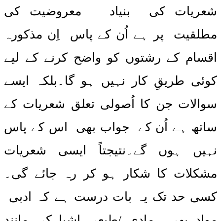
شعریات کی بنیاد معروضیت کی
مطلقیت پر ہے اُن کے پاس اِن مذکورہ
اقسام کے رشتوں کو واضح کرنے کے لیے
کوئی طریقِ کار نہیں ہو گا۔بلکہ ایسے
سوالات جن کا اُصولی تعلق شعریات کے
ساتھ ہے اُن کے جواب بھی اس کے پاس
نہیں ہوں گے۔نتیجتاً ایسی شعریات
مشکلات کا شکار ہو کر رہ جائے گی۔
کسی حد تک یہ بات درست ہے کہ ادبی
مواد بھی مادی /طبعی اشیا کی مانند