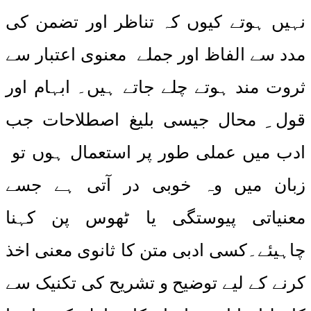
نہیں ہوتے کیوں کہ تناظر اور تضمن کی
مدد سے الفاظ اور جملے معنوی اعتبار سے
ثروت مند ہوتے چلے جاتے ہیں۔ ابہام اور
قول ِ محال جیسی بلیغ اصطلاحات جب
ادب میں عملی طور پر استعمال ہوں تو
زبان میں وہ خوبی در آتی ہے جسے
معنیاتی پیوستگی یا ٹھوس پن کہنا
چاہیئے۔کسی ادبی متن کا ثانوی معنی اخذ
کرنے کے لیے توضیح و تشریح کی تکنیک سے