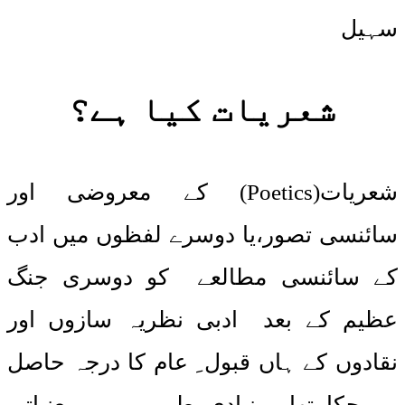
سہیل
شعریات کیا ہے؟
شعریات(Poetics) کے معروضی اور
سائنسی تصور،یا دوسرے لفظوں میں ادب
کے سائنسی مطالعے کو دوسری جنگ
عظیم کے بعد ادبی نظریہ سازوں اور
نقادوں کے ہاں قبول ِ عام کا درجہ حاصل
ہو چکا تھا۔ بنیادی طور پر یہ معنیاتی