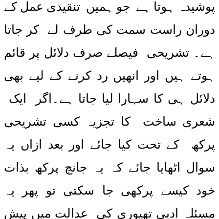
پوشیدہ ہوتا ہے جو ہمیں تنقیدی عمل کے
دوران راست سمت کی طرف لے کر جاتا
ہے۔ تشریحی فیصلے صرف دلائل پر قائم
ہوتے ہیں اور انھیں رد کرنے کے لیے بھی
دلائل ہی کا سہارا لیا جاتا ہے۔اگر ایک
شعری ساخت کا تجزیہ کسی تشریحی
پرکھ کے تحت کیا جائے اور بعد ازاں یہ
سوال اٹھایا جائے کہ یہ جانچ پرکھ بذات
خود کیسے پرکھی جا سکتی تو پھر یہ
مسئلہ ادبی تھیوری کی عدالت میں پیش