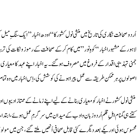
اُردو صحافت نگاری کی تاریخ میں منشی نول کشور کا ‘‘اودھ اخبار’’ ایک سنگِ میل
جمنی تہذیبی اقدار کے فروغ میں مصروف ہوگئے۔ یہ اخبار اپنے عہد کا معیاری ا
اصولوں پر ہرممکن طریقہ سے عمل پیرا ہونے کی کوشش کی، اِس اخبار میں وہ تمام خوب
منشی نول کشور نے اخبار کو معیاری بنانے کے لیے اپنے زمانے کے ممتاز ادیبوں
کتنے ہی گمنام اہلِ قلم اُردو زبان و ادب کے میدان میں سرگرمِ عمل ہوئے، ابتدا
محسوس ہوئی اور یکے بعد دیگرے کئی قابل صحافی اُنھیں ملتے گئے، جن میں مولوی ہ