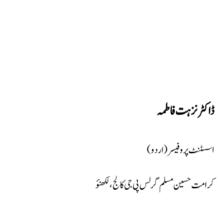
ڈاکٹر نزہت فاطمہ
اسسٹنٹ پروفیسر (اردو)
کرامت حسین مسلم گرلس پی جی کالج ، لکھنؤ