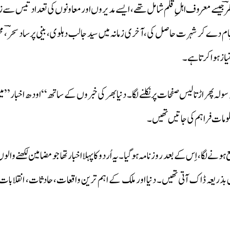
 نظرؔ جیسے معروف اہلِ قلم شامل تھے، ایسے مدیروں اور معاونوں کی تعداد تیس سے 
نجام دے کر شہرت حاصل کی، آخری زمانہ میں سید جالب دہلوی، بینی پرساد سحرؔ، م
یاز ہوا کرتا ہے۔
ہ پھر اڑتالیس صفحات پر نکلنے لگا۔ دنیا بھر کی خبروں کے ساتھ ‘‘اودھ اخبار’
علومات فراہم کی جاتیں تھیں۔
 ہونے لگا، اِس کے بعد روزنامہ ہوگیا۔ یہ اُردو کا پہلا اخبار تھا جو مضامین لکھنے و
یں بذریعہ ڈاک آتی تھیں۔ دنیا اور ملک کے اہم ترین واقعات، حادثات، انقلابا