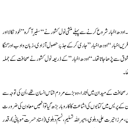
اودھ اخبار شروع کرنے سے پہلے منشی نول کشور نے ‘‘سفیرِ آگرہ’’ خود نکالا اور
 کرکے صحافت کے رموز ونکات کی تربیت حاصل کی۔ اِس کے بعد لکھنؤ میں اپنا مطبع قائم کیا اور ۱۸۵۸ء میں اُردو کا عہدآفریں اخبار ‘‘اودھ اخبار’’ جاری کرکے جذبۂ حصول آزادی، زبان و ادب اور گنگا
 شوق سے پڑھا جاتا تھا۔‘‘اودھ اخبار’’ کے ذریعہ نول کشور نے صحافت کے جملہ
ھا۔
کر صحافت کے میدان میں اُتارا، وہ بڑے مردم شناس انسان تھے،اُن کی توجہ سے
ُن کے پریس میں کتابوں کی اشاعت کا کاروبار بڑھ گیا تو اُنھیں معاون کی ضرورت
مرزا حیرت علی دہلوی، امیراللہ تسلیم، نسیمؔ دہلوی (استاد حسرتؔ موہانی)، قدر