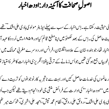
اصول ِصحافت کا آئینہ دار:اودھ اخبار
 کی حیثیت رکھتا ہے۔ اِس اخبارکے سب سے پہلے ایڈیٹر مولوی ہادی علی اشکؔ تھے۔ 
لاہور کے مشہور اخبار ‘‘کوہِ نور’’ میں کام
خبار تھا، جو ہندوستان کے علاوہ انگلستان، فرانس اور دوسرے مغربی ممالک میں
یاں جمع ہوگئی تھیں جو اُس زمانے کے ترقی یافتہ انگریزی اخبارات کا طرۂ امتیاز ت
 اور عالموں کی خدمات حاصل کیں اور بہت سے ناتجربہ کار نوجوانوں کو تربیت دے 
ء میں ‘‘اودھ اخبار’’ کی ادارت کے فرائض منشی جی خود انجام دیتے تھے لیکن جب ا
ادی علی اشکؔ، رونق علی رونقؔ، نظام محمد تپشؔ، امجد علی اشہریؔ، شوکت میرٹھی، 