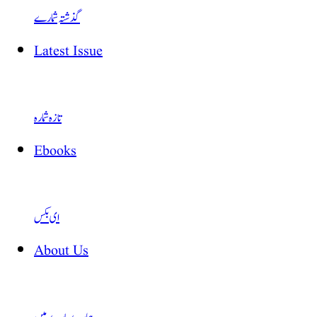
گذشتہ شمارے
Latest Issue
تازہ شمارہ
Ebooks
ای بکس
About Us