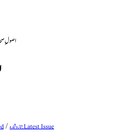
ا
/
تازہ شمارہ : Latest Issue
ed