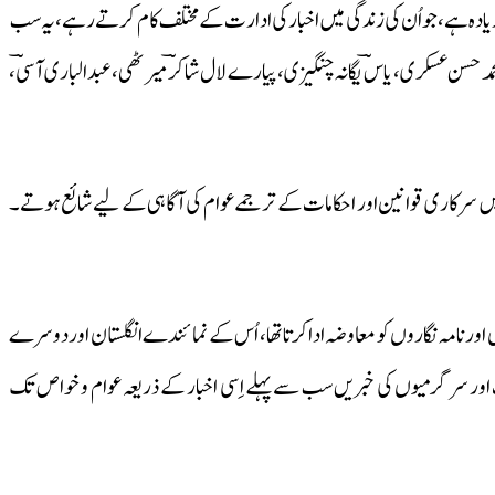
زیادہ ہے، جو اُن کی زندگی میں اخبار کی ادارت کے مختلف کام کرتے رہے، یہ سب
حمد حسن عسکری، یاسؔ یگانہ چنگیزی، پیارے لال شاکرؔ میرٹھی، عبدالباری آسیؔ،
’ میں سرکاری قوانین اور احکامات کے ترجمے عوام کی آگاہی کے لیے شائع ہوتے۔
الوں اور نامہ نگاروں کو معاوضہ ادا کرتا تھا، اُس کے نمائندے انگلستان اور دوسرے
ت اور سرگرمیوں کی خبریں سب سے پہلے اِسی اخبار کے ذریعہ عوام و خواص تک