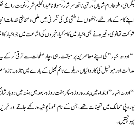
بلگرامی، طوطارام شایاںؔ، رتن ناتھ سرشارؔ، مولانا عبدالحلیم شررؔ، نوبت رائے
اپنے کام کے ماہر تھے، جنھوں نے منشی جی کی نگرانی میں علمی و صحافتی خدمات ا
شوکت تھانوی وغیرہ نے بھی اخبار میں کام کیا، خبروں کی اشاعت میں جو اخبار کا امت
‘‘اودھ اخبار’’ کی اپنے معاصرین پر سبقت رہی، چار صفحات سے ترقی کرکے یہ سول
عدالت اور میونسپل کی کاروائیاں، ریلوے ٹائم ٹیبل کے بارے میں تازہ بہ تازہ م
‘‘اودھ اخبار’’ ابتداء میں پندرہ روزہ، پھر ہفت روزہ، بعد میں ہفتہ میں دوبار شائع
یوروپی ممالک میں تعینات تھے، جن کے نام عموماً پوشیدہ رکھے جاتے اور خبر
پہونچتیں۔